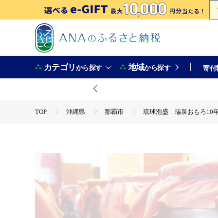
カテゴリ
地域
から探す
から探す
寄付
TOP
沖縄県
那覇市
琉球泡盛 瑞泉おもろ10
TOP
酒
泡盛
琉球泡盛 瑞泉おもろ10年古酒