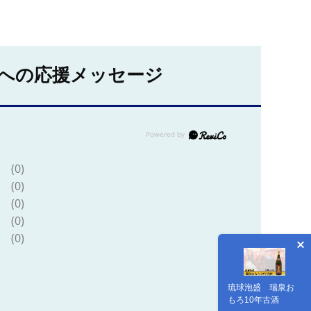
への応援メッセージ
(0)
(0)
(0)
(0)
(0)
琉球泡盛 瑞泉お
もろ10年古酒