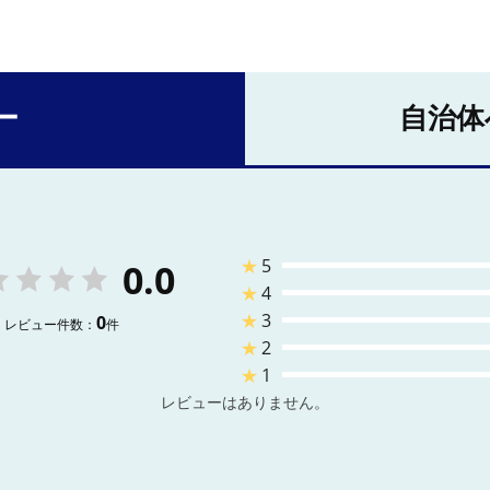
ー
自治体
★
5
0.0
★
4
★
3
0
レビュー件数：
件
★
2
★
1
レビューはありません。