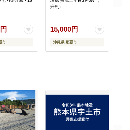
おもろ甕貯蔵 - 18
瑞穂 熟成三年古酒43度（一
升瓶）
0円
15,000円
覇市
沖縄県 那覇市