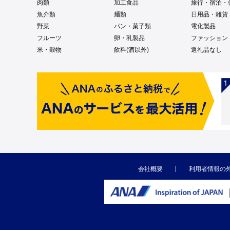
肉類
加工食品
旅行・宿泊・
魚介類
麺類
日用品・雑貨
野菜
パン・菓子類
電化製品
フルーツ
卵・乳製品
ファッション
米・穀物
飲料(酒以外)
返礼品なし
会社概要
利用者情報の