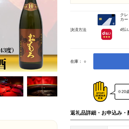
クレ
カー
d払
決済方法
在庫：
○
※2
返礼品詳細・お申込み・