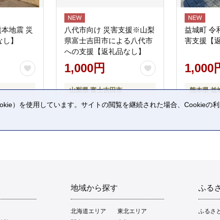
熊本地震 災
八代市向け 災害支援※山梨
益城町 令
なし】
県富士吉田市による八代市
害支援【
への支援【返礼品なし】
1,000円
1,000
山梨県 富士吉田市
熊本県 益
kie）を使用しています。サイトの閲覧を継続された場合、Cookie
。
地域から探す
ふる
北海道エリア
東北エリア
ふるさ