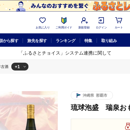
お気に入り
ご利用ガイド
新規登録
ログイン
カート
額から探す
旅先を探す
ランキング
特集
取り組み
「ふるさとチョイス」システム連携に関して
+1
年古酒
沖縄県
那覇市
琉球泡盛 瑞泉お