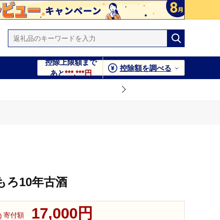
控除上限額まで
控除額を調べる
あと
***,***円
もろ10年古酒
17,000円
寄付額