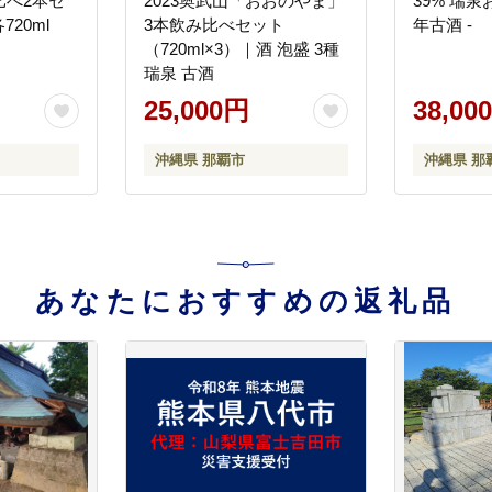
比べ2本セ
2023奥武山「おおのやま」
39% 瑞泉
720ml
3本飲み比べセット
年古酒 -
（720ml×3）｜酒 泡盛 3種
瑞泉 古酒
25,000円
38,00
沖縄県 那覇市
沖縄県 那
あなたにおすすめの返礼品