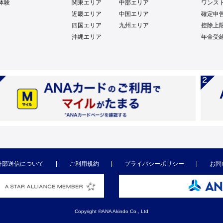
体験
関東エリア
中部エリア
ワンス
近畿エリア
中国エリア
確定申
四国エリア
九州エリア
控除上
沖縄エリア
年金受
外部送信について
ご利用規約
プライバシーポリシー
お問
Copyright ©ANA Akindo Co., Ltd