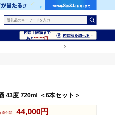
控除上限額まで
控除額を調べる
あと
***,***円
43度 720ml ＜6本セット＞
44,000円
寄付額