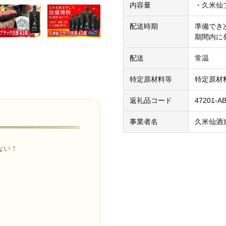
内容量
・久米仙ブ
配送時期
準備でき
期間内に
配送
常温
特定原材料等
特定原材
返礼品コード
47201-A
事業者名
久米仙酒
ない！