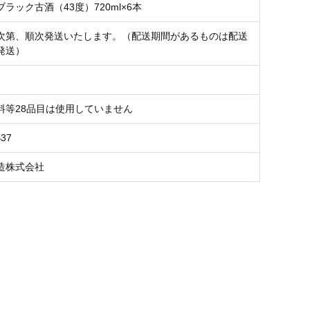
ラック古酒（43度）720ml×6本
次第、順次発送いたします。（配送期間があるものは配送
発送）
料等28品目は使用していません
B37
造株式会社