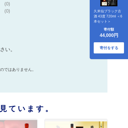
(0)
(0)
久米仙ブラック古
酒 43度 720ml ＜6
本セット＞
寄付額
44,000円
寄付をする
ださい。
のではありません。
見ています。