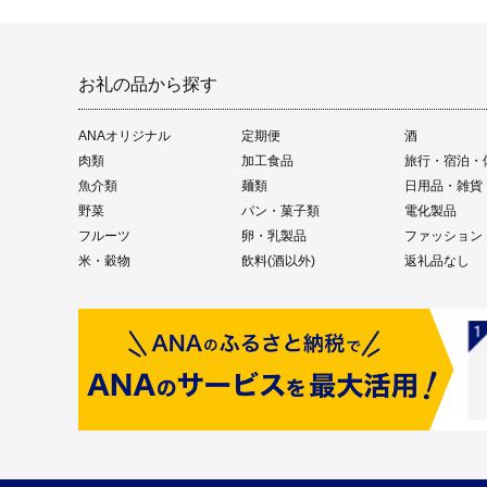
お礼の品から探す
ANAオリジナル
定期便
酒
肉類
加工食品
旅行・宿泊・
魚介類
麺類
日用品・雑貨
野菜
パン・菓子類
電化製品
フルーツ
卵・乳製品
ファッション
米・穀物
飲料(酒以外)
返礼品なし