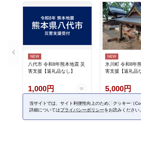
八代市 令和8年熊本地震 災
氷川町 令和8年
害支援【返礼品なし】
害支援【返礼品
1,000円
5,000円
熊本県 八代市
熊本県 氷川町
当サイトでは、サイト利便性向上のため、クッキー（Coo
詳細については
プライバシーポリシー
をお読みください