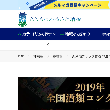
カテゴリ
地域
から探す
から探す
寄付
TOP
沖縄県
那覇市
久米仙ブラック古酒 43度 7
TOP
酒
焼酎
久米仙ブラック古酒 43度 720ml
TOP
酒
泡盛
久米仙ブラック古酒 43度 720ml