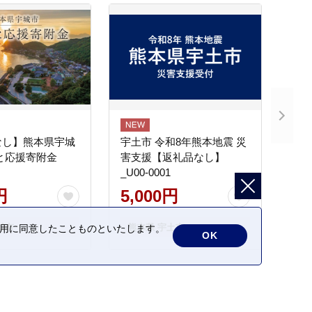
なし】熊本県宇城
宇土市 令和8年熊本地震 災
と応援寄附金
害支援【返礼品なし】
_U00-0001
円
5,000円
城市
熊本県 宇土市
の利用に同意したことものといたします。
OK