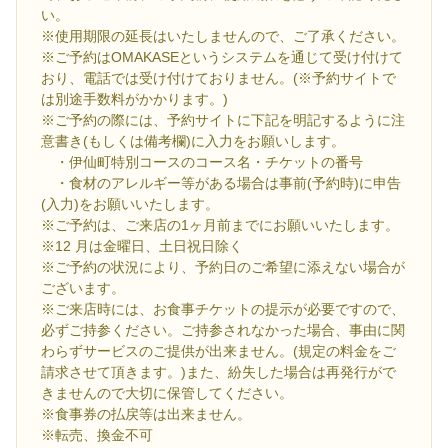
い。
※使用期限の延長はいたしませんので、ご了承ください。
※ご予約はOMAKASEというシステムを通じて受け付けて
おり、電話では受け付けておりません。(※予約サイトで
は別途手数料がかかります。)
※ご予約の際には、予約サイトに下記を明記するように注
意書き(もしくは備考欄)に入力をお願いします。
・伊仙町特別コースのコース名・チケットの番号
・食材のアレルギー等がある場合は事前(予約時)に申告
(入力)をお願いいたします。
※ご予約は、ご来店の1ヶ月前までにお願いいたします。
※12 月は金曜日、土日祝日除く
※ご予約の状況により、予約日のご希望に添えない場合が
ございます。
※ご来店時には、お食事チケットの提示が必要ですので、
必ずご持参ください。ご持参されなかった場合、事由に関
わらずサービスのご提供が出来ません。(規定の料金をご
請求させて頂きます。)また、紛失した場合は再発行がで
きませんので大切に保管してください。
※食事券の払戻等は出来ません。
※転売、換金不可