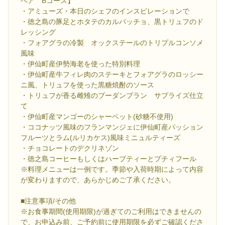
ペア Bコース】
・アミューズ・本日のシェフのインスピレーションで
・徳之島の豚足とホタテのカルパッチョ、黒トリュフのド
レッシング
・フォアグラの冷製 オックステールのトリプルコンソメ
風味
・伊仙町産伊勢海老を使った特別料理
・伊仙町産牛フィレ肉のステーキとフォアグラのロッシー
ニ風、トリュフを使った黒糖焼酎のソース
・トリュフが香る雌雉のブーダンブラン サプライズ仕立
て
・伊仙町産マンゴーのシャーベット(砂糖不使用)
・ココナッツ風味のフランマンジェに伊仙町産パッション
フルーツとラム(ルリカケス)風味ミニュルティーズ
・チョコレートのデクリネゾン
・徳之島コーヒーもしくはハーブティーとプチィフール
※料理メニューは一例です。季節や入荷時期によって内容
が変わりますので、あらかじめご了承ください。
■注意事項/その他
※お食事期間(使用期限)が過ぎてのご利用はできませんの
で、お申込み前、ご予約前に使用期限を必ずご確認くださ