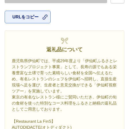
URLをコピー
お気に入
返礼品について
鹿児島県伊仙町では、平成29年度より「伊仙町ふるさとレ
ストランプロジェクト事業」として、長寿の源でもある栄
養豊富な土壌で育った素晴らしい食材を全国へ伝えるた
め、有名レストランのシェフを伊仙町へ招聘し、直接生産
現場へ足を運び、生産者と意見交換ができる「伊仙町視察
ツアー」を実施しています。
東京の有名なレストラン様にご賛同いただき、伊仙町の旬
の食材を使った特別なコース料理をふるさと納税の返礼品
としてご用意しております。
【Restaurant La FinS】
AUTODIDACTE(オトディダクト)