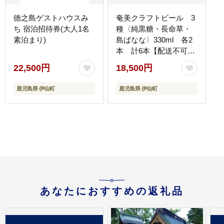
徳之島ゲストハウスみ
奄美クラフトビール 3
ち 宿泊招待券(大人1名
種〈純黒糖・長命草・
素泊まり)
島ばなな〉330ml 各2
本 計6本【配送不可地
域：離島】
22,500円
18,500円
鹿児島県 伊仙町
鹿児島県 伊仙町
あなたにおすすめの返礼品