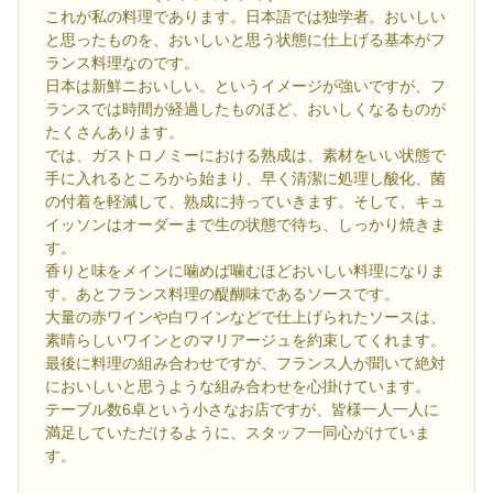
これが私の料理であります。日本語では独学者。おいしい
と思ったものを、おいしいと思う状態に仕上げる基本がフ
ランス料理なのです。
日本は新鮮ニおいしい。というイメージが強いですが、フ
ランスでは時間が経過したものほど、おいしくなるものが
たくさんあります。
では、ガストロノミーにおける熟成は、素材をいい状態で
手に入れるところから始まり、早く清潔に処理し酸化、菌
の付着を軽減して、熟成に持っていきます。そして、キュ
イッソンはオーダーまで生の状態で待ち、しっかり焼きま
す。
香りと味をメインに噛めば噛むほどおいしい料理になりま
す。あとフランス料理の醍醐味であるソースです。
大量の赤ワインや白ワインなどで仕上げられたソースは、
素晴らしいワインとのマリアージュを約束してくれます。
最後に料理の組み合わせですが、フランス人が聞いて絶対
においしいと思うような組み合わせを心掛けています。
テーブル数6卓という小さなお店ですが、皆様一人一人に
満足していただけるように、スタッフ一同心がけていま
す。