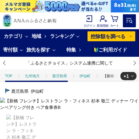
ログイン
新規登録
カート
カテゴリ
地域
ランキング
控除額を調べる
寄付額
旅先を探す
特集
ご利用ガイド
「ふるさとチョイス」システム連携に関して
+1
TOP
九州地方
鹿児島県
伊仙町
【新橋 フレンチ】レ
TOP
旅行・宿泊・体験
体験チケット
【新橋 フレンチ】レス
鹿児島県
伊仙町