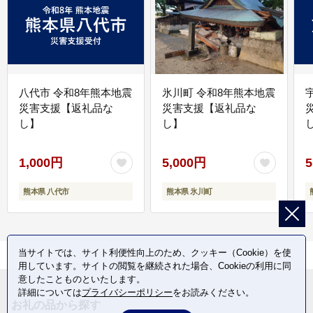
八代市 令和8年熊本地震
氷川町 令和8年熊本地震
災害支援【返礼品な
災害支援【返礼品な
し】
し】
し
1,000円
5,000円
5
熊本県 八代市
熊本県 氷川町
当サイトでは、サイト利便性向上のため、クッキー（Cookie）を使
用しています。サイトの閲覧を継続された場合、Cookieの利用に同
意したことものといたします。
詳細については
プライバシーポリシー
をお読みください。
お礼の品から探す