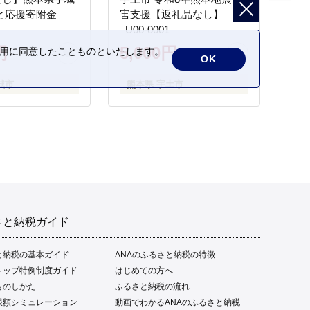
と応援寄附金
害支援【返礼品なし】
_U00-0001
円
5,000円
の利用に同意したことものといたします。
OK
城市
熊本県 宇土市
さと納税ガイド
と納税の基本ガイド
ANAのふるさと納税の特徴
トップ特例制度ガイド
はじめての方へ
告のしかた
ふるさと納税の流れ
限額シミュレーション
動画でわかるANAのふるさと納税