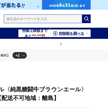
控除上限額まで
控除額を調べる
あと
***,***円
+2
：離島】
ル〈純黒糖闘牛ブラウンエール〉
ット【配送不可地域：離島】