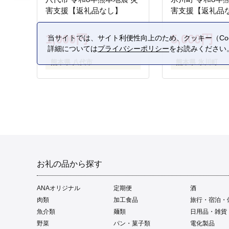
害支援【返礼品なし】
害支援【返礼品
1,000円
5,000円
当サイトでは、サイト利便性向上のため、クッキー（Coo
詳細については
プライバシーポリシー
をお読みください
熊本県 八代市
熊本県 氷川町
お礼の品から探す
ANAオリジナル
定期便
酒
肉類
加工食品
旅行・宿泊・
魚介類
麺類
日用品・雑貨
野菜
パン・菓子類
電化製品