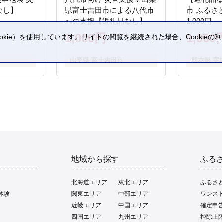
なし】
県富士吉田市による八代市
市 ふるさ
への支援【返礼品なし】
1,000円
1,000円
1,000
kie）を使用しています。サイトの閲覧を継続された場合、Cookie
。
山梨県 富士吉田市
熊本県 宇
地域から探す
ふる
北海道エリア
東北エリア
ふるさ
体験
関東エリア
中部エリア
ワンス
近畿エリア
中国エリア
確定申
四国エリア
九州エリア
控除上