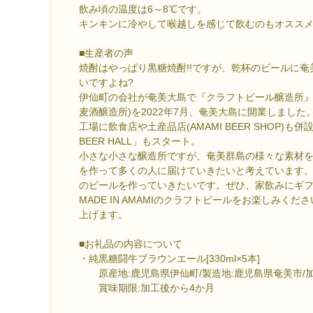
飲み頃の温度は6～8℃です。
キンキンに冷やして喉越しを感じて飲むのもオスス
■生産者の声
焼酎はやっぱり黒糖焼酎!!ですが、乾杯のビールに
いですよね?
伊仙町の会社が奄美大島で『クラフトビール醸造所』(AM
麦酒醸造所)を2022年7月、奄美大島に開業しました
工場に飲食店や土産品店(AMAMI BEER SHOP)も併
BEER HALL」もスタート。
小さな小さな醸造所ですが、奄美群島の様々な素材
を作って多くの人に届けていきたいと考えています
のビールを作っていきたいです。ぜひ、家飲みにギ
MADE IN AMAMIのクラフトビールをお楽しみく
上げます。
■お礼品の内容について
・純黒糖闘牛ブラウンエール[330ml×5本]
原産地:鹿児島県伊仙町/製造地:鹿児島県奄美市/加
賞味期限:加工後から4か月