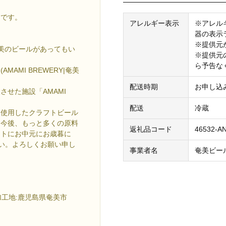
メです。
アレルギー表示
※アレル
器の表示
※提供元
奄美のビールがあってもい
※提供元
ら予告な
AMI BREWERY|奄美
。
配送時期
お申し込
設させた施設「AMAMI
配送
冷蔵
を使用したクラフトビール
。今後、もっと多くの原料
返礼品コード
46532-A
フトにお中元にお歳暮に
ださい。よろしくお願い申し
事業者名
奄美ビー
工地:鹿児島県奄美市