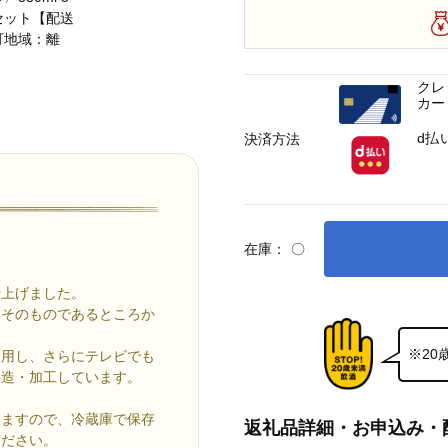
クレ
カー
d払
決済方法
在庫：
〇
仕上げました。
姿そのものであるところか
※2
使用し、さらにテレビでも
製造・加工しています。
りますので、冷蔵庫で保存
返礼品詳細・お申込み・
ください。