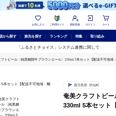
お気に入り
ご利用ガイド
新規登録
ログイン
カート
額から探す
旅先を探す
ランキング
特集
取り組み
「ふるさとチョイス」システム連携に関して
フトビール〈純黒糖闘牛ブラウンエール〉330ml 5本セット【配送不可地域
ル〉330ml 5本セット【配送不可地域：離島】
ブラウンエール〉330ml 5本セット【配送不可地域：離島】
鹿児島県
伊仙町
奄美クラフトビー
330ml 5本セ