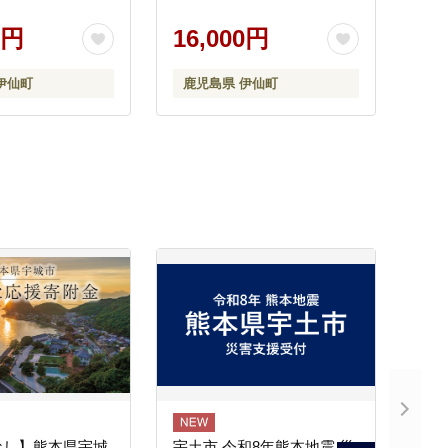
0円
16,000円
伊仙町
鹿児島県 伊仙町
なし】熊本県宇城
宇土市 令和8年熊本地震 災