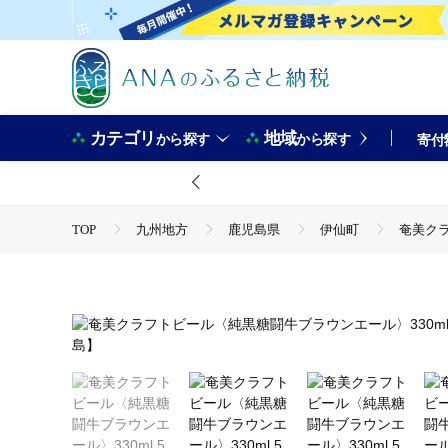
カテゴリ
地域
から探す
から探す
寄付
TOP
九州地方
鹿児島県
伊仙町
奄美クラ
TOP
酒
奄美クラフトビール〈純黒糖闘牛ブラウンエー
TOP
酒
ビール
奄美クラフトビール〈純黒糖闘牛