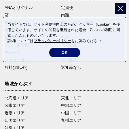
ANAオリジナル
定期便
酒
肉類
加工食品
旅行・宿泊・体験
当サイトでは、サイト利便性向上のため、クッキー（Cookie）を使
用しています。サイトの閲覧を継続された場合、Cookieの利用に同
魚介類
麺類
意したことものといたします。
日用品・雑貨
野菜
詳細については
プライバシーポリシー
をお読みください。
パン・菓子類
電化製品
フルーツ
卵・乳製品
OK
ファッション
米・穀物
飲料(酒以外)
返礼品なし
地域から探す
北海道エリア
東北エリア
関東エリア
中部エリア
近畿エリア
中国エリア
四国エリア
九州エリア
沖縄エリア