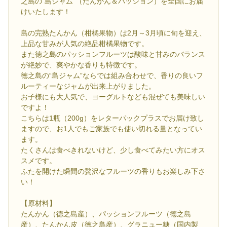
之島の“島ジャム”（たんかん＆パッション）を全国にお届
けいたします！
島の完熟たんかん（柑橘果物）は2月～3月頃に旬を迎え、
上品な甘みが人気の絶品柑橘果物です。
また徳之島のパッションフルーツは酸味と甘みのバランス
が絶妙で、爽やかな香りも特徴です。
徳之島の“島ジャム”ならでは組み合わせで、香りの良いフ
ルーティーなジャムが出来上がりました。
お子様にも大人気で、ヨーグルトなども混ぜても美味しい
ですよ！
こちらは1瓶（200g）をレターパックプラスでお届け致し
ますので、お1人でもご家族でも使い切れる量となってい
ます。
たくさんは食べきれないけど、少し食べてみたい方にオス
スメです。
ふたを開けた瞬間の贅沢なフルーツの香りもお楽しみ下さ
い！
【原材料】
たんかん（徳之島産）、パッションフルーツ（徳之島
産）、たんかん皮（徳之島産）、グラニュー糖（国内製