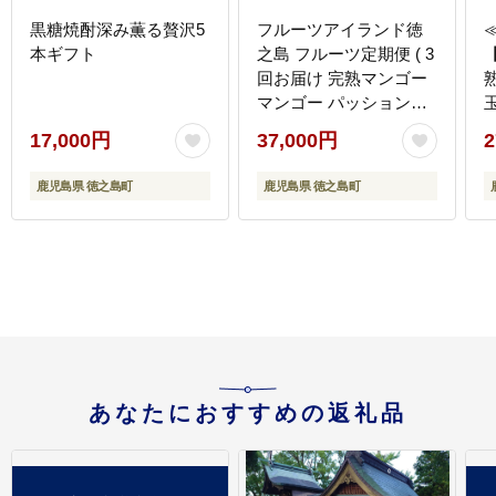
黒糖焼酎深み薫る贅沢5
フルーツアイランド徳
本ギフト
之島 フルーツ定期便 ( 3
回お届け 完熟マンゴー
マンゴー パッションフ
ルーツ たんかん 柑橘 果
17,000円
37,000円
2
物 徳之島 奄美 鹿児島
定期便 世界自然遺産 旬
鹿児島県 徳之島町
鹿児島県 徳之島町
)
あなたにおすすめの返礼品