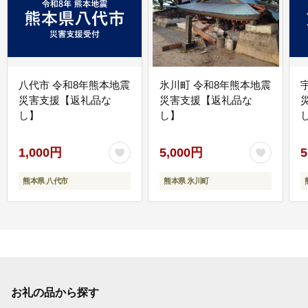
八代市 令和8年熊本地震
氷川町 令和8年熊本地震
災害支援【返礼品な
災害支援【返礼品な
し】
し】
し
1,000円
5,000円
5
熊本県 八代市
熊本県 氷川町
お礼の品から探す