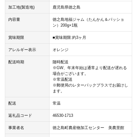
加工地(製造地)
鹿児島県徳之島
内容量
徳之島地福ジャム（たんかん＆パッショ
ン）200g×1瓶
賞味期限
■賞味期限:約3ヶ月
アレルギー表示
オレンジ
配送時期
随時配送
※GW、年末年始は通常より配送が遅れる
場合がございます。
※常温配送
※郵便局のレターパックプラスでお届けし
ます。
配送
常温
返礼品コード
46530-1713
事業者名
徳之島町農産物加工センター 美農里館