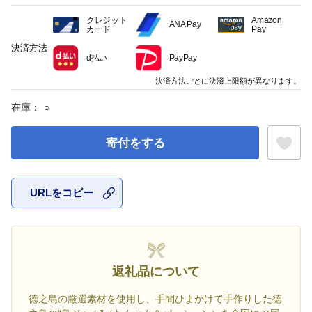
クレジット
Amazon
ANA Pay
カード
Pay
決済方法
d払い
PayPay
決済方法ごとに決済上限額が異なります。
在庫：
○
寄付をする
URLをコピー
お気に入
返礼品について
徳之島の厳選素材を使用し、手間ひまかけて手作りした徳