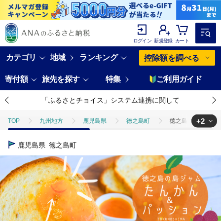
ログイン
新規登録
カート
カテゴリ
地域
ランキング
控除額を調べる
寄付額
旅先を探す
特集
ご利用ガイド
「ふるさとチョイス」システム連携に関して
+2
TOP
九州地方
鹿児島県
徳之島町
徳之島のしあわせ島ジ
TOP
フルーツ
徳之島のしあわせ島ジャム200g（たんかん＆パッション
鹿児島県
徳之島町
TOP
加工食品
缶詰・瓶詰
ジャム
徳之島のしあわせ島ジ