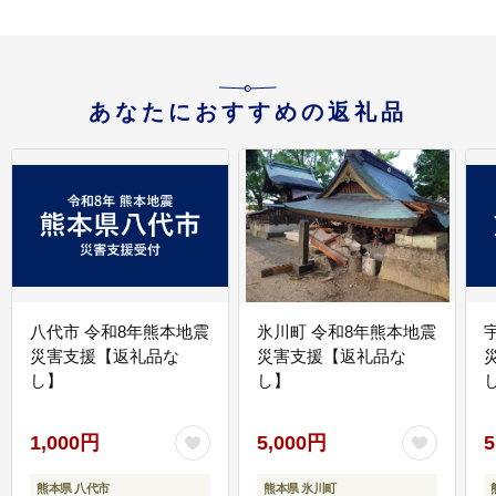
あなたにおすすめの返礼品
八代市 令和8年熊本地震
氷川町 令和8年熊本地震
災害支援【返礼品な
災害支援【返礼品な
し】
し】
し
1,000円
5,000円
5
熊本県 八代市
熊本県 氷川町