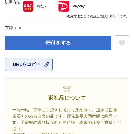
決済方法
d払い
PayPay
決済方法ごとに決済上限額が異なります。
在庫：
○
寄付をする
URLをコピー
お気に入
返礼品について
一尾一尾、丁寧に手焼きしており身が厚く、濃厚で旨味、
歯応えのある自慢の品です。鹿児島県大隅産鰻は絶品で
す。千歳鰻の選び抜かれた白焼鰻、本来の味をご賞味くだ
さい。