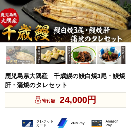
鹿児島県大隅産 千歳鰻の鰻白焼3尾・鰻焼
肝・蒲焼のタレセット
24,000円
寄付額
クレジット
Amazon
ANA Pay
カード
Pay