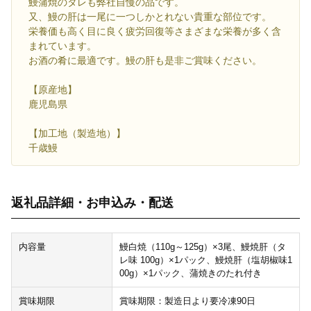
鰻蒲焼のタレも弊社自慢の品です。
又、鰻の肝は一尾に一つしかとれない貴重な部位です。
栄養価も高く目に良く疲労回復等さまざまな栄養が多く含
まれています。
お酒の肴に最適です。鰻の肝も是非ご賞味ください。
【原産地】
鹿児島県
【加工地（製造地）】
千歳鰻
返礼品詳細・お申込み・配送
内容量
鰻白焼（110g～125g）×3尾、鰻焼肝（タ
レ味 100g）×1パック、鰻焼肝（塩胡椒味1
00g）×1パック、蒲焼きのたれ付き
賞味期限
賞味期限：製造日より要冷凍90日