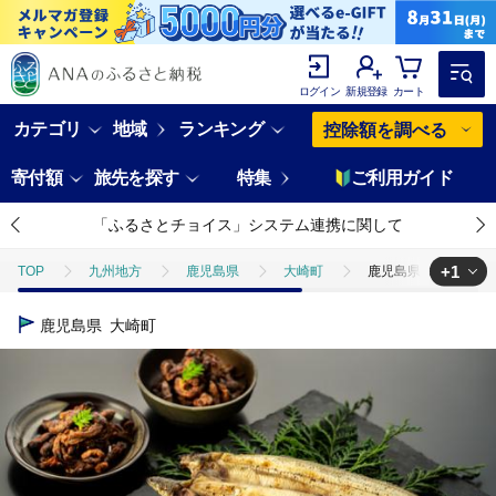
ログイン
新規登録
カート
カテゴリ
地域
ランキング
控除額を調べる
寄付額
旅先を探す
特集
ご利用ガイド
「ふるさとチョイス」システム連携に関して
+1
TOP
九州地方
鹿児島県
大崎町
鹿児島県大隅産 千
TOP
魚介類
うなぎ
鹿児島県大隅産 千歳鰻の鰻白焼3尾・
鹿児島県
大崎町