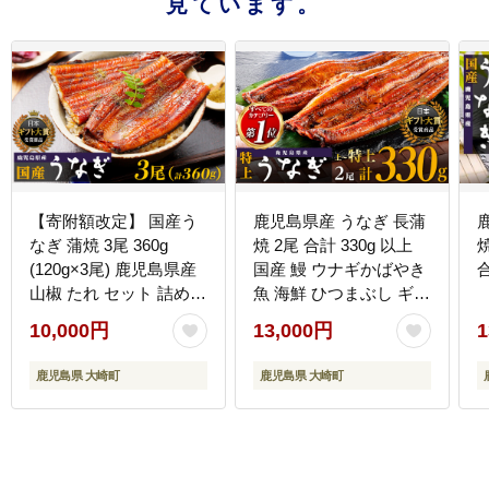
見ています。
【寄附額改定】 国産う
鹿児島県産 うなぎ 長蒲
なぎ 蒲焼 3尾 360g
焼 2尾 合計 330g 以上
(120g×3尾) 鹿児島県産
国産 鰻 ウナギかばやき
山椒 たれ セット 詰め合
魚 海鮮 ひつまぶし ギフ
わせ おおさき町鰻加工
ト 人気 おすすめ 大崎町
10,000円
13,000円
1
組合 ウナギ 鰻 大隅半島
大隅半島
大崎町
鹿児島県 大崎町
鹿児島県 大崎町