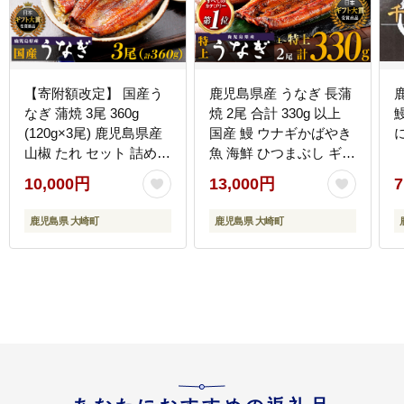
【寄附額改定】 国産う
鹿児島県産 うなぎ 長蒲
なぎ 蒲焼 3尾 360g
焼 2尾 合計 330g 以上
(120g×3尾) 鹿児島県産
国産 鰻 ウナギかばやき
山椒 たれ セット 詰め合
魚 海鮮 ひつまぶし ギフ
わせ おおさき町鰻加工
ト 人気 おすすめ 大崎町
10,000円
13,000円
7
組合 ウナギ 鰻 大隅半島
大隅半島
大崎町
鹿児島県 大崎町
鹿児島県 大崎町