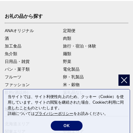
お礼の品から探す
ANAオリジナル
定期便
酒
肉類
加工食品
旅行・宿泊・体験
魚介類
麺類
日用品・雑貨
野菜
パン・菓子類
電化製品
フルーツ
卵・乳製品
ファッション
米・穀物
飲料(酒以外)
返礼品なし
当サイトでは、サイト利便性向上のため、クッキー（Cookie）を使
用しています。サイトの閲覧を継続された場合、Cookieの利用に同
意したことものといたします。
地域から探す
詳細については
プライバシーポリシー
をお読みください。
北海道エリア
東北エリア
OK
関東エリア
中部エリア