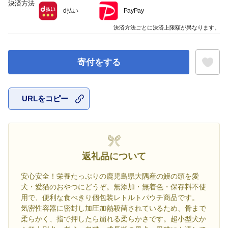
決済方法
d払い
PayPay
決済方法ごとに決済上限額が異なります。
寄付をする
URLをコピー
お気に入
返礼品について
安心安全！栄養たっぷりの鹿児島県大隅産の鰻の頭を愛
犬・愛猫のおやつにどうぞ。無添加・無着色・保存料不使
用で、便利な食べきり個包装レトルトパウチ商品です。
気密性容器に密封し加圧加熱殺菌されているため、骨まで
柔らかく、指で押したら崩れる柔らかさです。超小型犬か