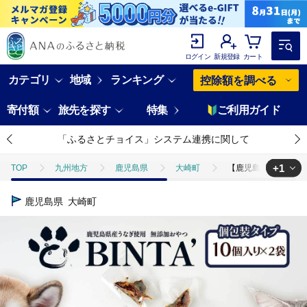
ログイン
新規登録
カート
カテゴリ
地域
ランキング
控除額を調べる
寄付額
旅先を探す
特集
ご利用ガイド
「ふるさとチョイス」システム連携に関して
+1
TOP
九州地方
鹿児島県
大崎町
【鹿児島県大隅産】
TOP
魚介類
うなぎ
【鹿児島県大隅産】千歳鰻 うなぎの頭
鹿児島県
大崎町