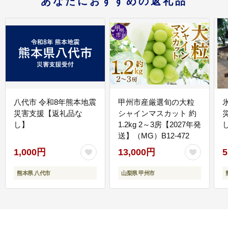
あなたにおすすめの返礼品
八代市 令和8年熊本地震
甲州市産厳選旬の大粒
災害支援【返礼品な
シャインマスカット 約
し】
1.2kg 2～3房【2027年発
送】（MG）B12-472
1,000円
13,000円
5
熊本県 八代市
山梨県 甲州市