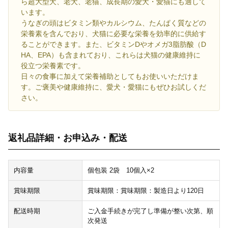
ら超大型犬、老犬、老猫、成長期の愛犬・愛猫にも適して
います。
うなぎの頭はビタミン類やカルシウム、たんぱく質などの
栄養素を含んでおり、犬猫に必要な栄養を効率的に供給す
ることができます。また、ビタミンDやオメガ3脂肪酸（D
HA、EPA）も含まれており、これらは犬猫の健康維持に
役立つ栄養素です。
日々の食事に加えて栄養補助としてもお使いいただけま
す。ご褒美や健康維持に、愛犬・愛猫にもぜひお試しくだ
さい。
返礼品詳細・お申込み・配送
内容量
個包装 2袋 10個入×2
賞味期限
賞味期限：賞味期限：製造日より120日
配送時期
ご入金手続きが完了し準備が整い次第、順
次発送