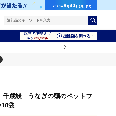
控除上限額まで
控除額を調べる
あと
***,***円
】千歳鰻 うなぎの頭のペットフ
10袋