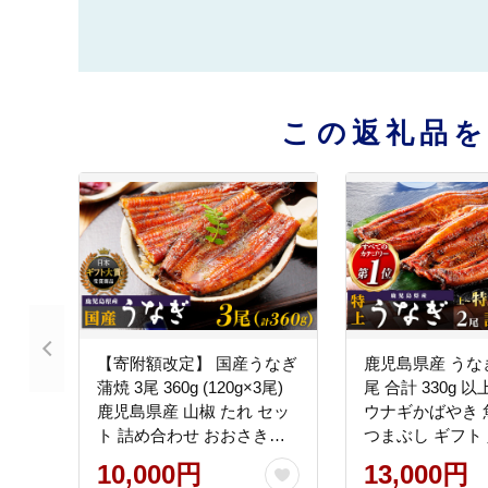
この返礼品
【寄附額改定】 国産うなぎ
鹿児島県産 うなぎ
蒲焼 3尾 360g (120g×3尾)
尾 合計 330g 以
鹿児島県産 山椒 たれ セッ
ウナギかばやき 魚 海鮮
ト 詰め合わせ おおさき町
つまぶし ギフト 
鰻加工組合 ウナギ 鰻 大隅
すめ 大崎町 大
10,000円
13,000円
半島 大崎町