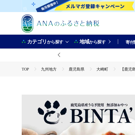
カテゴリ
地域
から探す
から探す
寄付
TOP
九州地方
鹿児島県
大崎町
【鹿児島
TOP
魚介類
うなぎ
【鹿児島県大隅産】千歳鰻