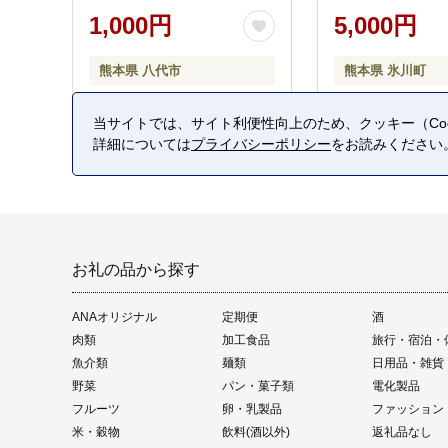
1,000円
5,000円
熊本県 八代市
熊本県 氷川町
当サイトでは、サイト利便性向上のため、クッキー（Coo
詳細については
プライバシーポリシー
をお読みください
お礼の品から探す
ANAオリジナル
定期便
酒
肉類
加工食品
旅行・宿泊・
魚介類
麺類
日用品・雑貨
野菜
パン・菓子類
電化製品
フルーツ
卵・乳製品
ファッション
米・穀物
飲料(酒以外)
返礼品なし