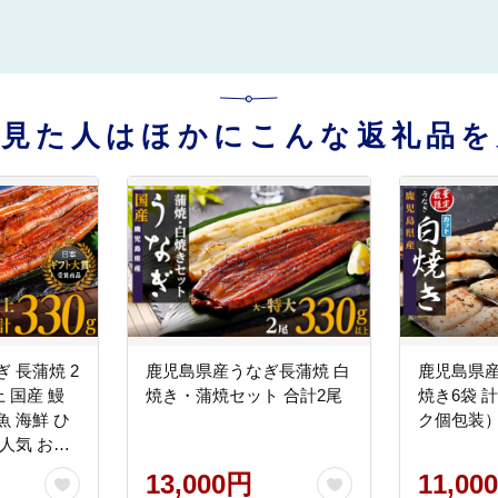
を見た人はほかにこんな返礼品を
 長蒲焼 2
鹿児島県産うなぎ長蒲焼 白
鹿児島県
上 国産 鰻
焼き・蒲焼セット 合計2尾
焼き6袋 計
 ひ
ク個包装
人気 おす
隅半島
13,000円
11,00