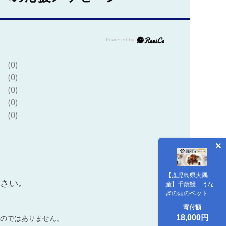
(0)
(0)
(0)
(0)
(0)
【鹿児島県大隅
ださい。
産】千歳鰻 うな
ぎの頭のペットフ
ード 1袋6個入り
寄付額
×10袋
18,000円
のではありません。