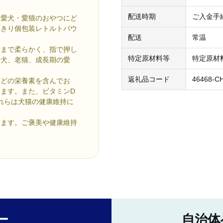
配送時期
ご入金手
を愛犬・愛猫のおやつにど
べきり個包装レトルトパウ
配送
常温
骨まで柔らかく、指で押し
特定原材料等
特定原材
老犬、老猫、成長期の愛
返礼品コード
46468-C
などの栄養素を含んでお
ます。また、ビタミンD
これらは犬猫の健康維持に
けます。ご褒美や健康維持
ー
自治体