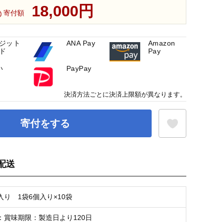
18,000円
寄付額
ジット
ANA Pay
Amazon
ド
Pay
い
PayPay
決済方法ごとに決済上限額が異なります。
寄付をする
配送
お気に入り登録
り 1袋6個入り×10袋
：賞味期限：製造日より120日