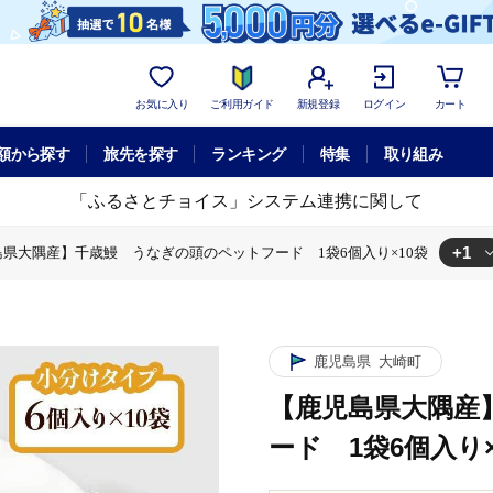
お気に入り
ご利用ガイド
新規登録
ログイン
カート
額から探す
旅先を探す
ランキング
特集
取り組み
「ふるさとチョイス」システム連携に関して
+1
県大隅産】千歳鰻 うなぎの頭のペットフード 1袋6個入り×10袋
 うなぎの頭のペットフード 1袋6個入り×10袋
鹿児島県
大崎町
【鹿児島県大隅産
ード 1袋6個入り×