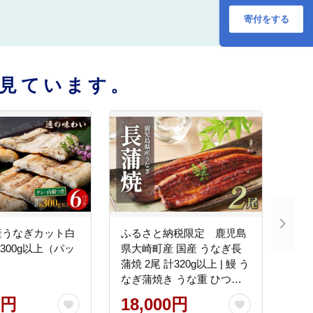
寄付をする
見ています。
産うなぎカット白
ふるさと納税限定 鹿児島
300g以上（パッ
県大崎町産 国産 うなぎ長
）
蒲焼 2尾 計320g以上 | 鰻 う
なぎ蒲焼き うな重 ひつま
ぶし ウナギ 蒲焼 人気 おす
0円
18,000円
すめ 鹿児島 大隅半島