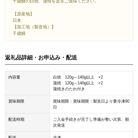
千歳鰻の白焼、蒲焼を是非ご賞味ください。
【原産地】
日本
【加工地（製造地）】
千歳鰻
返礼品詳細・お申込み・配送
内容量
白焼 120g～140g以上 ×2
蒲焼 120g～140g以上 ×2
蒲焼きのたれ付き
賞味期限
賞味期限：賞味期限：製造日より要冷凍90
日
配送時期
ご入金手続きが完了し準備が整い次第、順
次発送
配送
冷凍