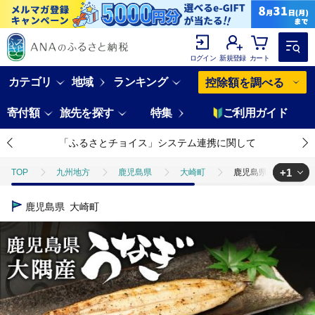
ログイン
新規登録
カート
カテゴリ
地域
ランキング
控除額を調べる
寄付額
旅先を探す
特集
ご利用ガイド
「ふるさとチョイス」システム連携に関して
+1
TOP
九州地方
鹿児島県
大崎町
鹿児島県大隅産 千歳
TOP
魚介類
うなぎ
鹿児島県大隅産 千歳鰻の白焼2尾・蒲
鹿児島県
大崎町