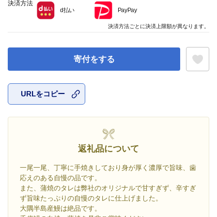
決済方法
d払い
PayPay
決済方法ごとに決済上限額が異なります。
寄付をする
URLをコピー
お気に入
返礼品について
一尾一尾、丁寧に手焼きしており身が厚く濃厚で旨味、歯
応えのある自慢の品です。
また、蒲焼のタレは弊社のオリジナルで甘すぎず、辛すぎ
ず旨味たっぷりの自慢のタレに仕上げました。
大隅半島産鰻は絶品です。