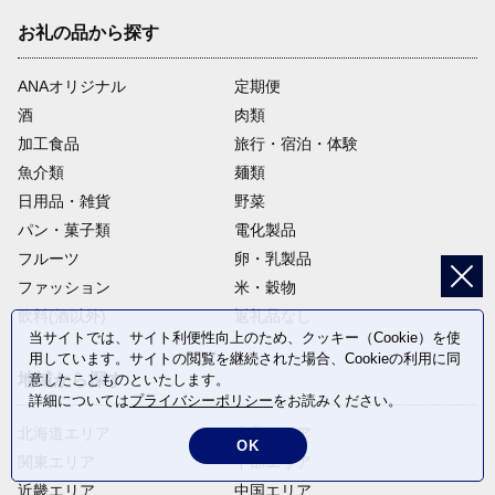
お礼の品から探す
ANAオリジナル
定期便
酒
肉類
加工食品
旅行・宿泊・体験
魚介類
麺類
日用品・雑貨
野菜
パン・菓子類
電化製品
フルーツ
卵・乳製品
ファッション
米・穀物
飲料(酒以外)
返礼品なし
当サイトでは、サイト利便性向上のため、クッキー（Cookie）を使
用しています。サイトの閲覧を継続された場合、Cookieの利用に同
地域から探す
意したことものといたします。
詳細については
プライバシーポリシー
をお読みください。
北海道エリア
東北エリア
OK
関東エリア
中部エリア
近畿エリア
中国エリア