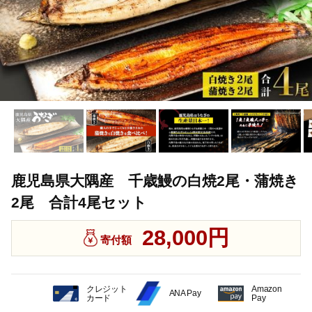
鹿児島県大隅産 千歳鰻の白焼2尾・蒲焼き
2尾 合計4尾セット
28,000円
寄付額
クレジット
Amazon
ANA Pay
カード
Pay