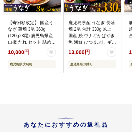
【寄附額改定】 国産う
鹿児島県産 うなぎ 長蒲
なぎ 蒲焼 3尾 360g
焼 2尾 合計 330g 以上
(120g×3尾) 鹿児島県産
国産 鰻 ウナギかばやき
山椒 たれ セット 詰め合
魚 海鮮 ひつまぶし ギフ
わせ おおさき町鰻加工
ト 人気 おすすめ 大崎町
10,000円
13,000円
1
組合 ウナギ 鰻 大隅半島
大隅半島
大崎町
鹿児島県 大崎町
鹿児島県 大崎町
あなたにおすすめの返礼品