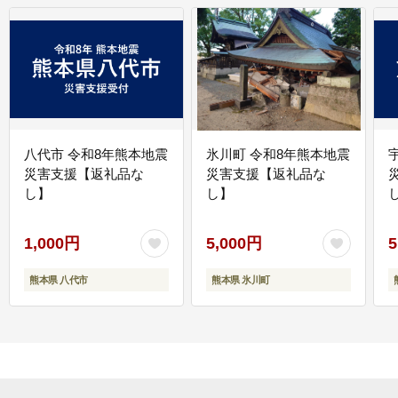
八代市 令和8年熊本地震
氷川町 令和8年熊本地震
災害支援【返礼品な
災害支援【返礼品な
し】
し】
し
1,000円
5,000円
5
熊本県 八代市
熊本県 氷川町