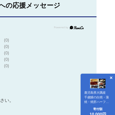
への応援メッセージ
(0)
(0)
(0)
(0)
(0)
鹿児島県大隅産
千歳鰻の白焼・蒲
ださい。
焼・焼肝ハーフセ
ット
寄付額
10,000円