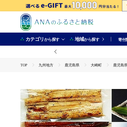
カテゴリ
地域
から探す
から探す
寄付
TOP
九州地方
鹿児島県
大崎町
鹿児島
TOP
魚介類
うなぎ
鹿児島県大隅産 千歳鰻