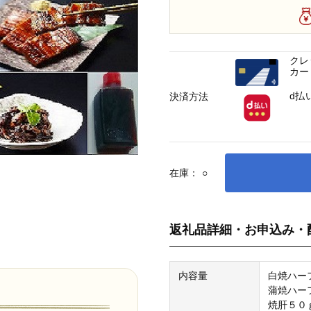
クレ
カー
d払
決済方法
在庫：
○
返礼品詳細・お申込み・
内容量
白焼ハー
蒲焼ハー
焼肝５０