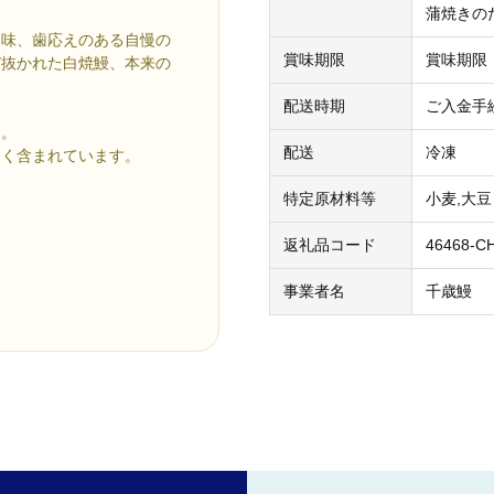
蒲焼きの
旨味、歯応えのある自慢の
賞味期限
賞味期限
び抜かれた白焼鰻、本来の
配送時期
ご入金手
す。
配送
冷凍
多く含まれています。
。
特定原材料等
小麦,大豆
返礼品コード
46468-C
事業者名
千歳鰻