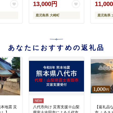
隅半島
13,000円
11,00
鹿児島県 大崎町
鹿児島県 
あなたにおすすめの返礼品
熊本地震 災
八代市向け 災害支援※山梨
【返礼品
なし】
県富士吉田市による八代市
市 ふるさ