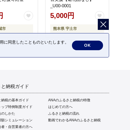
_U00-0001
円
5,000円
城市
熊本県 宇土市
の利用に同意したことものといたします。
OK
さと納税ガイド
と納税の基本ガイド
ANAのふるさと納税の特徴
トップ特例制度ガイド
はじめての方へ
告のしかた
ふるさと納税の流れ
限額シミュレーション
動画でわかるANAのふるさと納税
給者・自営業者の方へ