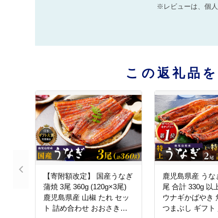
※レビューは、個人
この返礼品
【寄附額改定】 国産うなぎ
鹿児島県産 うなぎ
蒲焼 3尾 360g (120g×3尾)
尾 合計 330g 以
鹿児島県産 山椒 たれ セッ
ウナギかばやき 魚 海鮮
ト 詰め合わせ おおさき町
つまぶし ギフト 