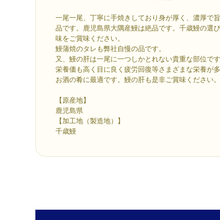
一尾一尾、丁寧に手焼きしており身が厚く、濃厚で
品です。鹿児島県大隅産鰻は絶品です。千歳鰻の選
味をご賞味ください。
鰻蒲焼のタレも弊社自慢の品です。
又、鰻の肝は一尾に一つしかとれない貴重な部位で
栄養価も高く目に良く疲労回復等さまざまな栄養が
お酒の肴に最適です。鰻の肝も是非ご賞味ください
【原産地】
鹿児島県
【加工地（製造地）】
千歳鰻