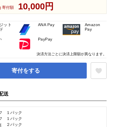
10,000円
寄付額
ジット
ANA Pay
Amazon
ド
Pay
い
PayPay
決済方法ごとに決済上限額が異なります。
寄付をする
配送
お気に入り登録
フ １パック
フ １パック
ｇ ２パック