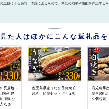
の主観による感想・体感によるもので、商品の効果や性能を保証するも
を見た人はほかにこんな返礼品を
 長蒲焼 2
鹿児島県産うなぎ長蒲焼 白
鹿児島県
上 国産 鰻
焼き・蒲焼セット 合計2尾
焼き6袋 計
 ひ
ク個包装
人気 おす