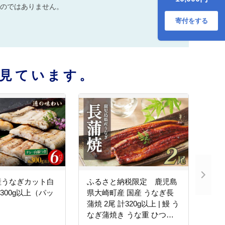
のではありません。
寄付をする
見ています。
産うなぎカット白
ふるさと納税限定 鹿児島
300g以上（パッ
県大崎町産 国産 うなぎ長
）
蒲焼 2尾 計320g以上 | 鰻 う
なぎ蒲焼き うな重 ひつま