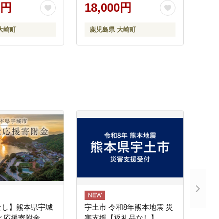
ぶし ウナギ 蒲焼 人気 おす
0円
18,000円
すめ 鹿児島 大隅半島
DU001
大崎町
鹿児島県 大崎町
なし】熊本県宇城
宇土市 令和8年熊本地震 災
と応援寄附金
害支援【返礼品なし】