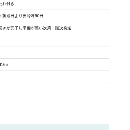
たれ付き
：製造日より要冷凍90日
続きが完了し準備が整い次第、順次発送
H165