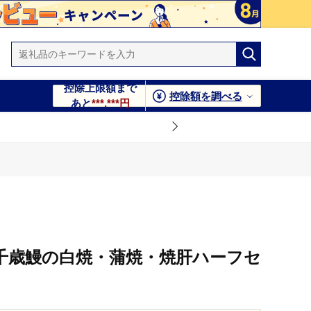
控除上限額まで
控除額を調べる
あと
***,***円
千歳鰻の白焼・蒲焼・焼肝ハーフセ