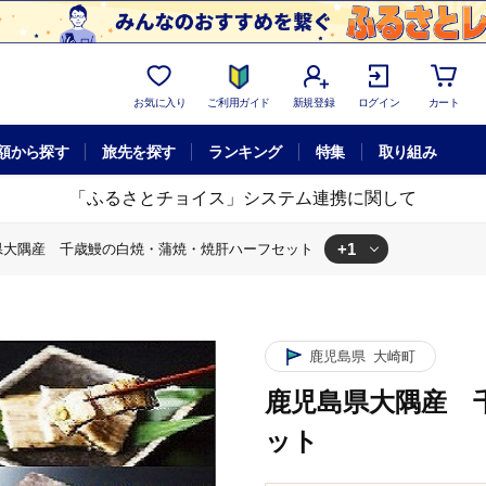
お気に入り
ご利用ガイド
新規登録
ログイン
カート
額から探す
旅先を探す
ランキング
特集
取り組み
「ふるさとチョイス」システム連携に関して
+1
県大隅産 千歳鰻の白焼・蒲焼・焼肝ハーフセット
の白焼・蒲焼・焼肝ハーフセット
鹿児島県
大崎町
鹿児島県大隅産 
ット