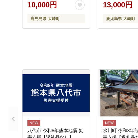
鰻加工組合 ウナギ 鰻 大隅
すめ 大崎町 大
10,000円
13,000円
半島 大崎町
鹿児島県 大崎町
鹿児島県 大崎町
八代市 令和8年熊本地震 災
氷川町 令和8年
害支援【返礼品なし】
害支援【返礼品