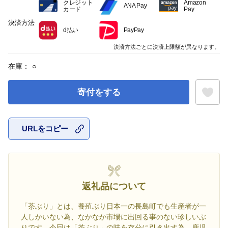
クレジット
Amazon
ANA Pay
カード
Pay
決済方法
d払い
PayPay
決済方法ごとに決済上限額が異なります。
在庫：
○
寄付をする
URLをコピー
お気に入
返礼品について
「茶ぶり」とは、養殖ぶり日本一の長島町でも生産者が一
人しかいない為、なかなか市場に出回る事のない珍しいぶ
りです。今回は「茶ぶり」の味を存分に引き出す為、鹿児