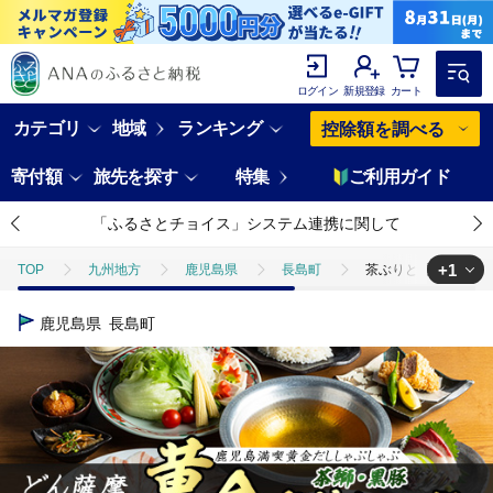
ログイン
新規登録
カート
カテゴリ
地域
ランキング
控除額を調べる
寄付額
旅先を探す
特集
ご利用ガイド
「ふるさとチョイス」システム連携に関して
+1
TOP
九州地方
鹿児島県
長島町
茶ぶりと黒豚のどん薩摩
TOP
旅行・宿泊・体験
体験チケット
食事券
茶ぶりと
鹿児島県
長島町