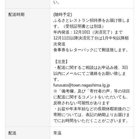
い。
配送時期
(随時予定)
ふるさとレストラン招待券をお届け致しま
す。（受領証明書とは別送）
年内発送：12月10日（決済完了）まで
12月11日以降決済完了分は1月中旬以降順
次発送
食事券をレターパックにて郵送致します。
【注意】
・配送に関するご相談はお申込み後、3日
以内にメールにてご連絡をお願い致しま
す。
furusato@town.nagashima.lg.jp
※「備考欄」及び「寄付者の声」等の項目
に配送に関するコメントをいただいても、
反映されない可能性があります
・お盆や年末年始などの長期休暇前後のご
寄附については、表記の納期よりお届けま
でにお時間をいただくことがございます。
配送
常温