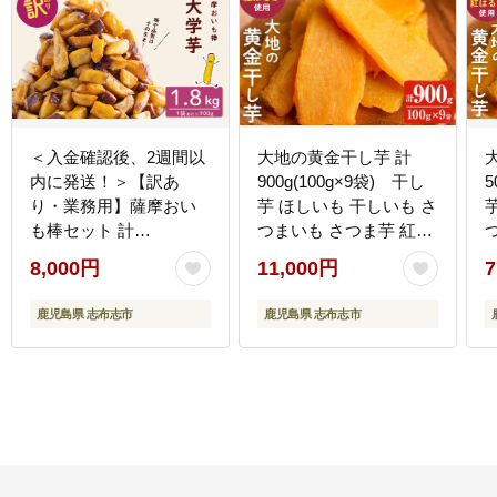
＜入金確認後、2週間以
大地の黄金干し芋 計
内に発送！＞【訳あ
900g(100g×9袋) 干し
5
り・業務用】薩摩おい
芋 ほしいも 干しいも さ
も棒セット 計
つまいも さつま芋 紅は
1.8kg(900g×2袋) p8-
るか スイーツ スウィー
8,000円
11,000円
7
142-2w
ツ おかし お菓子 おやつ
国産 九州産 鹿児島県産
鹿児島県 志布志市
鹿児島県 志布志市
小分け ランキング 人気
常温 常温保存 a1-076
常