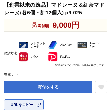
【創業以来の逸品】マドレーヌ＆紅茶マド
レーヌ(各6個・計12個入) p9-025
9,000円
寄付額
クレジット
Amazon
ANA Pay
カード
Pay
決済方法
d払い
PayPay
決済方法ごとに決済上限額が異なります。
在庫：
○
寄付をする
URLをコピー
お気に入