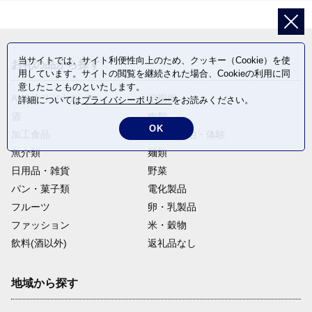
当サイトでは、サイト利便性向上のため、クッキー（Cookie）を使
お礼の品から探す
用しています。サイトの閲覧を継続された場合、Cookieの利用に同
意したことものといたします。
ANAオリジナル
定期便
詳細については
プライバシーポリシー
をお読みください。
酒
肉類
OK
加工食品
旅行・宿泊・体験
魚介類
麺類
日用品・雑貨
野菜
パン・菓子類
電化製品
フルーツ
卵・乳製品
ファッション
米・穀物
飲料(酒以外)
返礼品なし
地域から探す