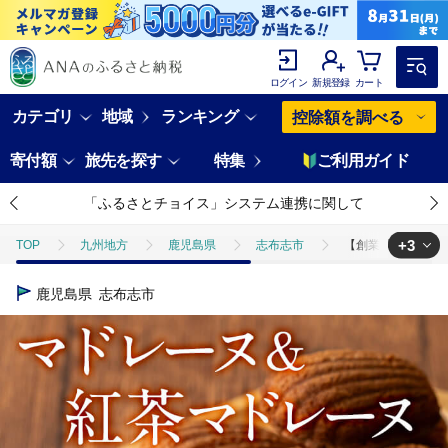
ログイン
新規登録
カート
カテゴリ
地域
ランキング
控除額を調べる
寄付額
旅先を探す
特集
ご利用ガイド
「ふるさとチョイス」システム連携に関して
+3
TOP
九州地方
鹿児島県
志布志市
【創業以来の逸品】マ
TOP
パン・菓子類
【創業以来の逸品】マドレーヌ＆紅茶マドレーヌ(各6
鹿児島県
志布志市
TOP
パン・菓子類
洋菓子
【創業以来の逸品】マドレーヌ＆紅茶
TOP
パン・菓子類
洋菓子
焼き菓子
【創業以来の逸品】