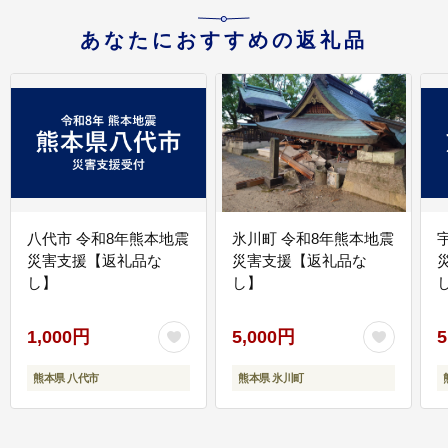
あなたにおすすめの返礼品
八代市 令和8年熊本地震
氷川町 令和8年熊本地震
災害支援【返礼品な
災害支援【返礼品な
し】
し】
し
1,000円
5,000円
5
熊本県 八代市
熊本県 氷川町