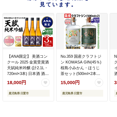
見ています。
【ANA限定】 美酒コン
No.359 国産クラフトジ
N
クール 2025 金賞受賞酒
ン KOMASA GIN(45％)
グ
天賦純米吟醸 (計2.1L・
桜島小みかん・ほうじ
720ml×3本) 日本酒 酒
茶セット(500ml×2本・
米 国産 食中酒 ギフト
計1000ml)【小正醸造】
18,000円
15,000円
3
贈答 冷蔵 鹿児島県 日置
常温 K
市【西酒造】No.730
鹿児島県 日置市
鹿児島県 日置市