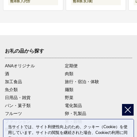
熊本県 八代市
熊本県 氷川町
お礼の品から探す
ANAオリジナル
定期便
酒
肉類
加工食品
旅行・宿泊・体験
魚介類
麺類
日用品・雑貨
野菜
パン・菓子類
電化製品
フルーツ
卵・乳製品
ファッション
米・穀物
当サイトでは、サイト利便性向上のため、クッキー（Cookie）を使
飲料(酒以外)
返礼品なし
用しています。サイトの閲覧を継続された場合、Cookieの利用に同