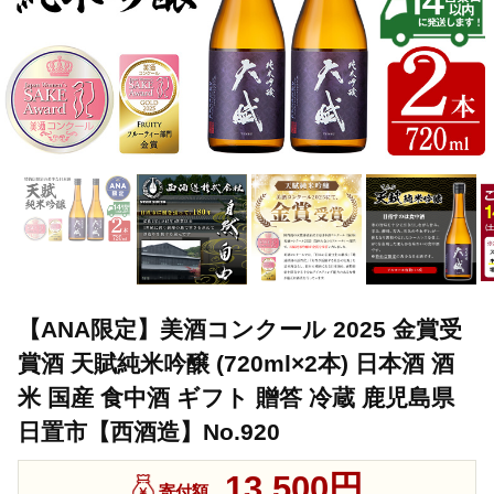
【ANA限定】美酒コンクール 2025 金賞受
賞酒 天賦純米吟醸 (720ml×2本) 日本酒 酒
米 国産 食中酒 ギフト 贈答 冷蔵 鹿児島県
日置市【西酒造】No.920
13,500円
寄付額