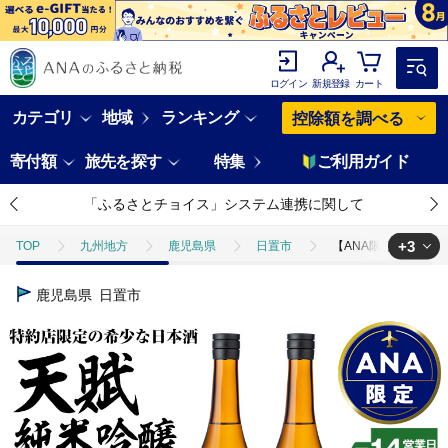
ログイン
新規登録
カート
カテゴリ
地域
ランキング
控除額を調べる
寄付額
旅先を探す
特集
ご利用ガイド
「ふるさとチョイス」システム連携に関して
+3
TOP
九州地方
鹿児島県
日置市
【ANA限定】美酒コンク
TOP
ANAオリジナル
【ANA限定】美酒コンクール 2025 金賞受賞酒 
鹿児島県
日置市
TOP
ANAオリジナル
ANA限定返礼品
【ANA限定】美酒コンク
TOP
酒
日本酒
【ANA限定】美酒コンクール 2025 金賞受賞酒