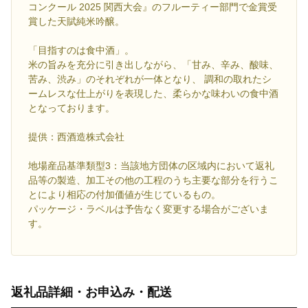
コンクール 2025 関西大会』のフルーティー部門で金賞受
賞した天賦純米吟醸。
「目指すのは食中酒」。
米の旨みを充分に引き出しながら、「甘み、辛み、酸味、
苦み、渋み」のそれぞれが一体となり、 調和の取れたシ
ームレスな仕上がりを表現した、柔らかな味わいの食中酒
となっております。
提供：西酒造株式会社
地場産品基準類型3：当該地方団体の区域内において返礼
品等の製造、加工その他の工程のうち主要な部分を行うこ
とにより相応の付加価値が生じているもの。
パッケージ・ラベルは予告なく変更する場合がございま
す。
返礼品詳細・お申込み・配送