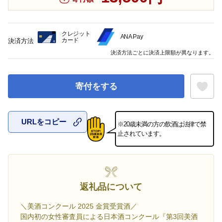
クレジット
ANA Pay
カード
決済方法
決済方法ごとに決済上限額が異なります。
寄付をする
URLをコピー
※20歳未満の方の飲酒は法律で禁
お気に入
止されています。
返礼品について
＼美酒コンクール 2025 金賞受賞酒／
国内初の女性審査員による日本酒コンクール『第3回美酒