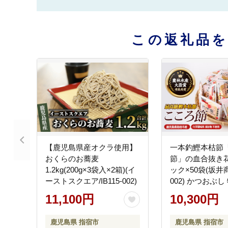
この返礼品
【鹿児島県産オクラ使用】
一本釣鰹本枯節
おくらのお蕎麦
節」の血合抜き花
1.2kg(200g×3袋入×2箱)(イ
ック×50袋(坂井商店
ーストスクエア/IB115-002)
002) かつおぶし
ぶすき 鹿児島 鰹
11,100円
10,300円
し みそ汁 魚介類
調味料 トッピン
鹿児島県 指宿市
鹿児島県 指宿市