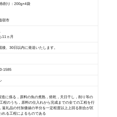
糸削り：200g×4袋
指宿市
限
ら11ヵ月
認後、30日以内に発送いたします。
0-1585
シ
の製造に係る，原料の魚の煮熟，焙乾，天日干し，削り等の
造工程のうち，原料の仕入れから完成までの全ての工程を行
，返礼品の付加価値の半分を一定程度以上上回る割合が区
われる工程によるものである