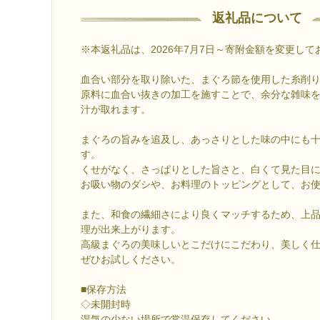
返礼品について
※本返礼品は、2026年7月7日～寄附金額を変更して
血合い部分を取り除いた、まぐろ節を使用した糸削
原料に血合い抜きの加工を施すことで、余分な雑味
汁が取れます。
まぐろの旨みを追及し、あっさりとした味の中にも
す。
くせがなく、さっぱりとした旨さと、白くて見た目
お吸い物のダシや、お料理のトッピングとして、お
また、和食の繊細さにより良くマッチするため、上
理が出来上がります。
高級まぐろの美味しいとこだけにこだわり、美しく
ぜひお試しください。
■保存方法
◇未開封時
湿気の少ない場所で常温保存してください。