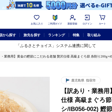
お気に入り
ご利用ガイド
新規登録
ログイン
カート
額から探す
旅先を探す
ランキング
特集
取り組み
「ふるさとチョイス」システム連携に関して
・業務用】黄金の鰹節にこだわる老舗 贅沢仕様 高級まぐろ節 糸削り200g×4袋入(カ
削り200g×4袋入(カネニニシ/IB056-002) 鰹節 かつおぶし 特産品 いぶ
鹿児島県
指宿市
【訳あり・業務用
仕様 高級まぐろ節 
シ/IB056-002