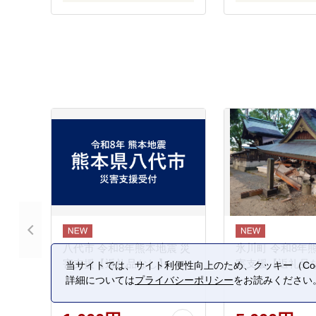
八代市 令和8年熊本地震 災
氷川町 令和8年
害支援【返礼品なし】
害支援【返礼品
当サイトでは、サイト利便性向上のため、クッキー（Coo
詳細については
プライバシーポリシー
をお読みください