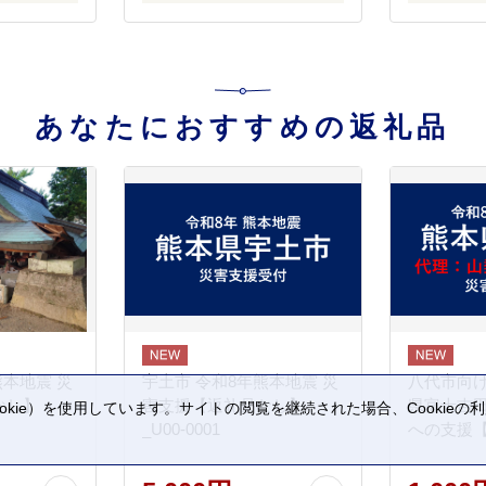
あなたにおすすめの返礼品
熊本地震 災
宇土市 令和8年熊本地震 災
八代市向け
なし】
害支援【返礼品なし】
県富士吉
kie）を使用しています。サイトの閲覧を継続された場合、Cookie
_U00-0001
への支援
。