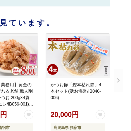
見ています。
・業務用】黄金の
かつお節「鰹本枯れ節」4
わる老舗 職人削
本セット(活お海道/IB046-
お 200g×4袋
006)
/IB056-001)
 特産品 いぶす
0円
20,000円
鰹 加工品 だし み
 海鮮 特選 調
指宿市
鹿児島県 指宿市