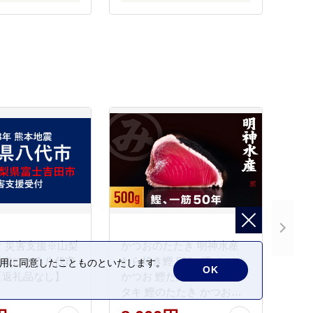
 災害支援※山梨
かつおのたたき 明神水産
田市による八代市
わら焼き鰹 500g 鰹 カツオ
の利用に同意したことものといたします。
OK
【返礼品なし】
かつお 鰹たたき かつおタ
タキ 鰹のたたき かつおの
タタキ 藁焼き わら焼き 魚