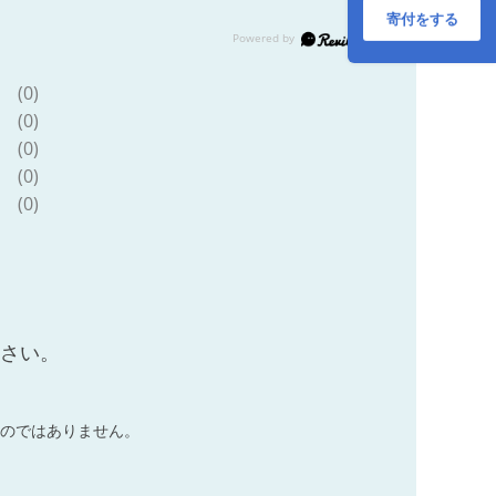
し 特産品 いぶすき
寄付をする
鹿児島 鰹 加工品 だ
し みそ汁 魚介類
(0)
(0)
(0)
(0)
(0)
ださい。
のではありません。