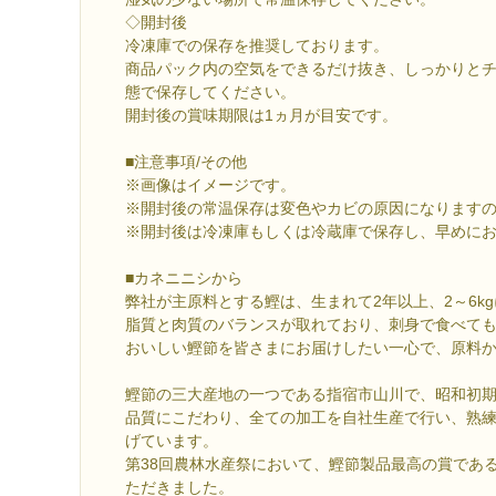
◇開封後
冷凍庫での保存を推奨しております。
商品パック内の空気をできるだけ抜き、しっかりと
態で保存してください。
開封後の賞味期限は1ヵ月が目安です。
■注意事項/その他
※画像はイメージです。
※開封後の常温保存は変色やカビの原因になります
※開封後は冷凍庫もしくは冷蔵庫で保存し、早めに
■カネニニシから
弊社が主原料とする鰹は、生まれて2年以上、2～6k
脂質と肉質のバランスが取れており、刺身で食べて
おいしい鰹節を皆さまにお届けしたい一心で、原料
鰹節の三大産地の一つである指宿市山川で、昭和初
品質にこだわり、全ての加工を自社生産で行い、熟
げています。
第38回農林水産祭において、鰹節製品最高の賞であ
ただきました。