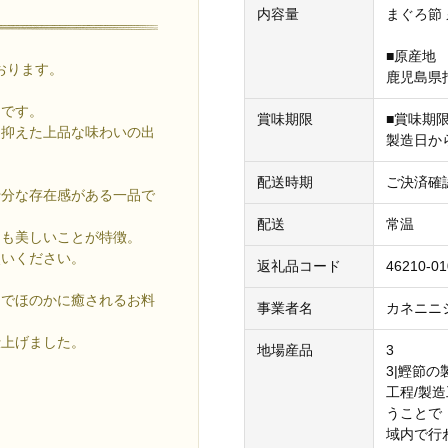
内容量
まぐろ節 
■原産地
おります。
鹿児島県
りです。
賞味期限
■賞味期
を抑えた上品な味わいの出
製造日か
配送時期
ご決済確
十分な存在感がある一品で
配送
常温
にも美しいことが特徴。
使いください。
返礼品コード
46210-01
品でほのかに癒されるお料
事業者名
カネニニ
仕上げました。
地場産品
3
3|鰹節
工程/製
うことで
域内で行