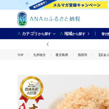
カテゴリ
地域
から探す
から探す
寄付
TOP
九州地方
鹿児島県
指宿市
【訳あり
TOP
加工食品
乾物
鰹節
【訳あり・業務用】黄金の鰹節にこだわる老舗 贅沢仕様 高級まぐろ節 糸