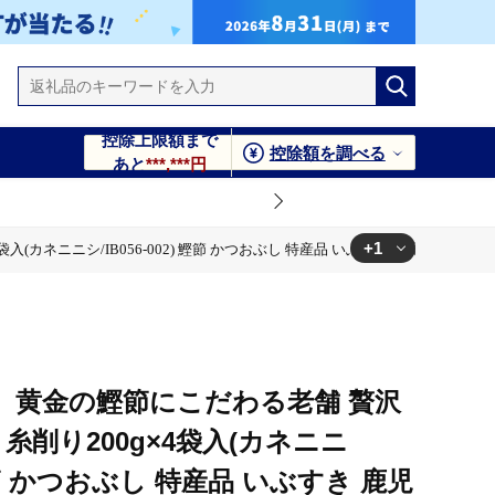
控除上限額まで
控除額を調べる
あと
***,***円
+1
ネニニシ/IB056-002) 鰹節 かつおぶし 特産品 いぶすき 鹿児島 鰹 加工
すき 鹿児島 鰹 加工品 だし みそ汁 魚介類
】黄金の鰹節にこだわる老舗 贅沢
糸削り200g×4袋入(カネニニ
) 鰹節 かつおぶし 特産品 いぶすき 鹿児