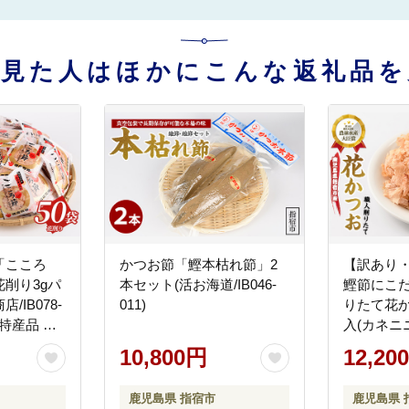
を見た人はほかにこんな返礼品を
「こころ
かつお節「鰹本枯れ節」2
【訳あり
削り3gパ
本セット(活お海道/IB046-
鰹節にこだ
/IB078-
011)
りたて花かつ
 特産品 い
入(カネニニシ
 加工品 だ
かつおぶし
10,800円
12,20
 海鮮 特選
き 鹿児島 
グ
そ汁 魚介類
鹿児島県 指宿市
鹿児島県 