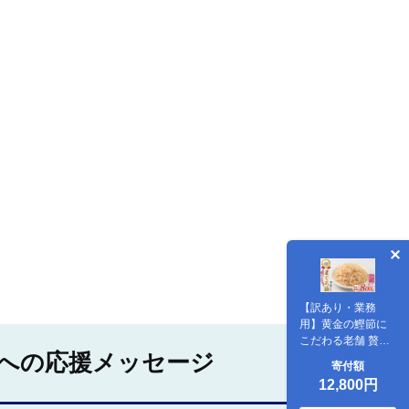
【訳あり・業務
用】黄金の鰹節に
こだわる老舗 贅沢
への応援メッセージ
仕様 高級まぐろ節
寄付額
糸削り200g×4袋入
12,800円
(カネニニシ/IB056-
002) 鰹節 かつおぶ