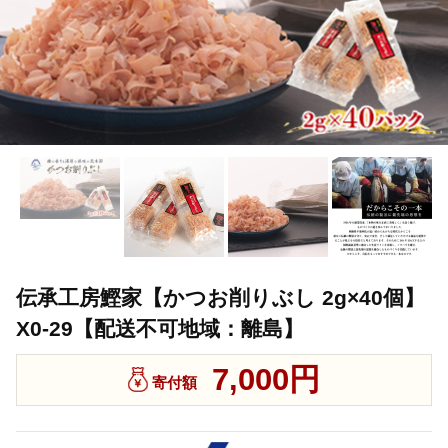
伝承工房鰹家【かつお削りぶし 2g×40個】
X0-29【配送不可地域：離島】
7,000円
寄付額