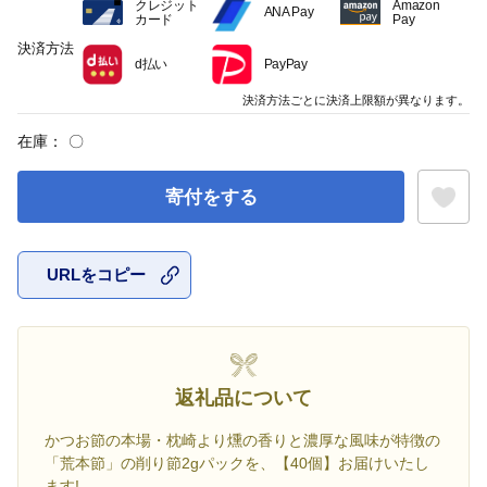
クレジット
Amazon
ANA Pay
カード
Pay
決済方法
d払い
PayPay
決済方法ごとに決済上限額が異なります。
在庫：
〇
寄付をする
URLをコピー
お気に入
返礼品について
かつお節の本場・枕崎より燻の香りと濃厚な風味が特徴の
「荒本節」の削り節2gパックを、【40個】お届けいたし
ます!