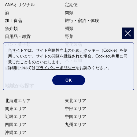
ANAオリジナル
定期便
酒
肉類
加工食品
旅行・宿泊・体験
魚介類
麺類
日用品・雑貨
野菜
パン・菓子類
電化製品
当サイトでは、サイト利便性向上のため、クッキー（Cookie）を使
フルーツ
卵・乳製品
用しています。サイトの閲覧を継続された場合、Cookieの利用に同
ファッション
米・穀物
意したことものといたします。
詳細については
プライバシーポリシー
をお読みください。
飲料(酒以外)
返礼品なし
OK
地域から探す
北海道エリア
東北エリア
関東エリア
中部エリア
近畿エリア
中国エリア
四国エリア
九州エリア
沖縄エリア