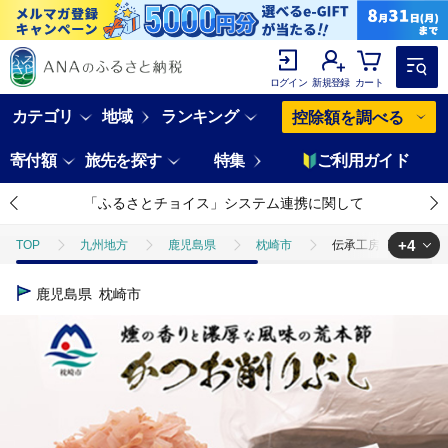
ログイン
新規登録
カート
カテゴリ
地域
ランキング
控除額を調べる
寄付額
旅先を探す
特集
ご利用ガイド
「ふるさとチョイス」システム連携に関して
+4
TOP
九州地方
鹿児島県
枕崎市
伝承工房鰹家【かつお削
TOP
加工食品
伝承工房鰹家【かつお削りぶし 2g×40個】 X0-2
鹿児島県
枕崎市
TOP
加工食品
乾物
伝承工房鰹家【かつお削りぶし 2g×40個
TOP
加工食品
乾物
ほかの乾物
伝承工房鰹家【かつお削
TOP
加工食品
ほかの加工食品
伝承工房鰹家【かつお削りぶし 