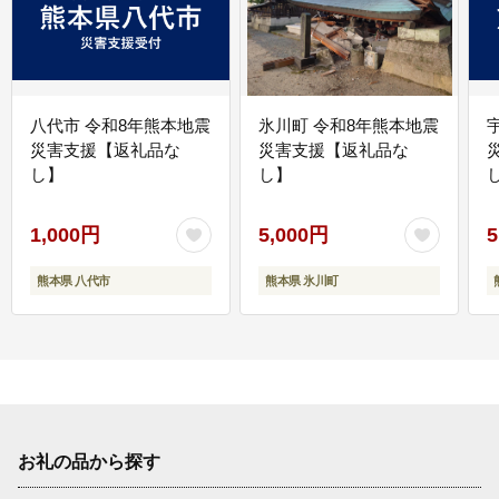
八代市 令和8年熊本地震
氷川町 令和8年熊本地震
災害支援【返礼品な
災害支援【返礼品な
し】
し】
し
1,000円
5,000円
5
熊本県 八代市
熊本県 氷川町
お礼の品から探す