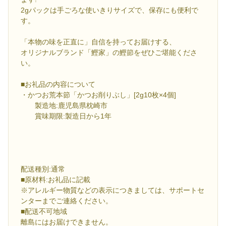
2gパックは手ごろな使いきりサイズで、保存にも便利で
す。
「本物の味を正直に」自信を持ってお届けする、
オリジナルブランド「鰹家」の鰹節をぜひご堪能くださ
い。
■お礼品の内容について
・かつお荒本節「かつお削りぶし」[2g10枚×4個]
製造地:鹿児島県枕崎市
賞味期限:製造日から1年
配送種別:通常
■原材料:お礼品に記載
※アレルギー物質などの表示につきましては、サポートセ
ンターまでご連絡ください。
■配送不可地域
離島にはお届けできません。