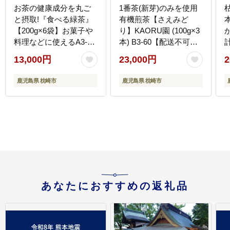
お茶の健康成分を丸ご
1番茶(新芽)のみを使用
と摂取!『食べる緑茶』
有機煎茶【さえみど
【200g×6袋】お菓子や
り】KAORU園 (100g×3
料理などに使えるA3-
本) B3-60【配送不可地
269【配送不可地域：離
域：離島】
13,000円
23,000円
2
島】
鹿児島県 枕崎市
鹿児島県 枕崎市
あなたにおすすめの返礼品