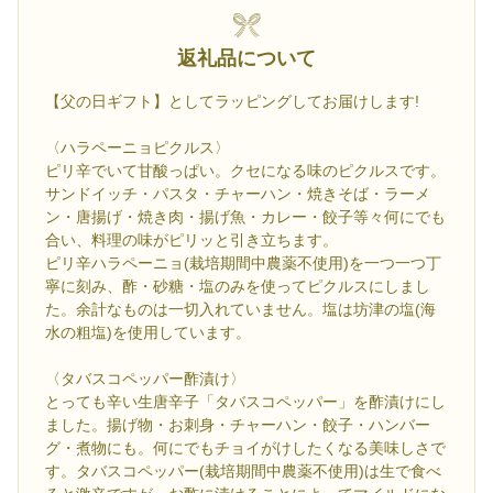
返礼品について
【父の日ギフト】としてラッピングしてお届けします!
〈ハラペーニョピクルス〉
ピリ辛でいて甘酸っぱい。クセになる味のピクルスです。
サンドイッチ・パスタ・チャーハン・焼きそば・ラーメ
ン・唐揚げ・焼き肉・揚げ魚・カレー・餃子等々何にでも
合い、料理の味がピリッと引き立ちます。
ピリ辛ハラペーニョ(栽培期間中農薬不使用)を一つ一つ丁
寧に刻み、酢・砂糖・塩のみを使ってピクルスにしまし
た。余計なものは一切入れていません。塩は坊津の塩(海
水の粗塩)を使用しています。
〈タバスコペッパー酢漬け〉
とっても辛い生唐辛子「タバスコペッパー」を酢漬けにし
ました。揚げ物・お刺身・チャーハン・餃子・ハンバー
グ・煮物にも。何にでもチョイがけしたくなる美味しさで
す。タバスコペッパー(栽培期間中農薬不使用)は生で食べ