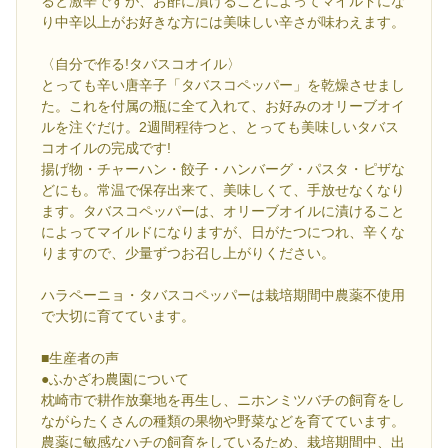
ると激辛ですが、お酢に漬けることによってマイルドにな
り中辛以上がお好きな方には美味しい辛さが味わえます。
〈自分で作る!タバスコオイル〉
とっても辛い唐辛子「タバスコペッパー」を乾燥させまし
た。これを付属の瓶に全て入れて、お好みのオリーブオイ
ルを注ぐだけ。2週間程待つと、とっても美味しいタバス
コオイルの完成です!
揚げ物・チャーハン・餃子・ハンバーグ・パスタ・ピザな
どにも。常温で保存出来て、美味しくて、手放せなくなり
ます。タバスコペッパーは、オリーブオイルに漬けること
によってマイルドになりますが、日がたつにつれ、辛くな
りますので、少量ずつお召し上がりください。
ハラペーニョ・タバスコペッパーは栽培期間中農薬不使用
で大切に育てています。
■生産者の声
●ふかざわ農園について
枕崎市で耕作放棄地を再生し、ニホンミツバチの飼育をし
ながらたくさんの種類の果物や野菜などを育てています。
農薬に敏感なハチの飼育をしているため、栽培期間中、出