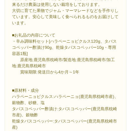
来るだけ農薬は使用しない栽培をしております。
大切に育てた果物でジャム・マーマレードなどを手作りし
ています。安心して美味しく食べられるものをお届けして
います。
■お礼品の内容について
・辛み調味料セット[ハラペーニョピクルス120g、タバス
コペッパー酢漬け90g、乾燥タバスコペッパー10g・専用
容器1瓶]
原産地:鹿児島県枕崎市/製造地:鹿児島県枕崎市/加工
地:鹿児島県枕崎市
賞味期限:発送日から4か月～1年
■原材料・成分
ハラペーニョピクルス:ハラペーニョ(鹿児島県枕崎市産)、
穀物酢、砂糖、塩
タバスコペッパー酢漬け:タバスコペッパー(鹿児島県枕崎
市産)、穀物酢
乾燥タバスコペッパー:タバスコペッパー(鹿児島県枕崎市
産)