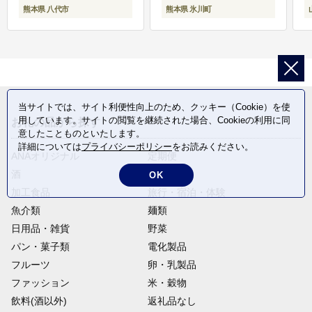
熊本県 八代市
熊本県 氷川町
当サイトでは、サイト利便性向上のため、クッキー（Cookie）を使
用しています。サイトの閲覧を継続された場合、Cookieの利用に同
お礼の品から探す
意したことものといたします。
詳細については
プライバシーポリシー
をお読みください。
ANAオリジナル
定期便
酒
肉類
OK
加工食品
旅行・宿泊・体験
魚介類
麺類
日用品・雑貨
野菜
パン・菓子類
電化製品
フルーツ
卵・乳製品
ファッション
米・穀物
飲料(酒以外)
返礼品なし