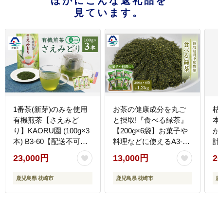
ほかにこんな返礼品を
見ています。
1番茶(新芽)のみを使用
お茶の健康成分を丸ご
有機煎茶【さえみど
と摂取!『食べる緑茶』
り】KAORU園 (100g×3
【200g×6袋】お菓子や
本) B3-60【配送不可地
料理などに使えるA3-
域：離島】
269【配送不可地域：離
23,000円
13,000円
2
島】
鹿児島県 枕崎市
鹿児島県 枕崎市