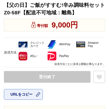
【父の日】ご飯がすすむ!辛み調味料セット
Z0-58F【配送不可地域：離島】
9,000円
寄付額
クレジット
Amazon
ANA Pay
カード
Pay
決済方法
d払い
PayPay
決済方法ごとに決済上限額が異なります。
受付終了
URLをコピー
お気に入