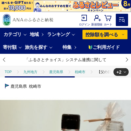
ログイン
新規登録
カート
カテゴリ
地域
ランキング
控除額を調べる
寄付額
旅先を探す
特集
ご利用ガイド
「ふるさとチョイス」システム連携に関して
+2
TOP
九州地方
鹿児島県
枕崎市
【父の日】ご飯がすす
TOP
加工食品
調味料
ほかの調味料
【父の日】ご飯が
鹿児島県
枕崎市
TOP
加工食品
漬物・梅干
ほかの漬物
【父の日】ご飯