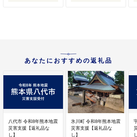
あなたにおすすめの返礼品
八代市 令和8年熊本地震
氷川町 令和8年熊本地震
災害支援【返礼品な
災害支援【返礼品な
し】
し】
し