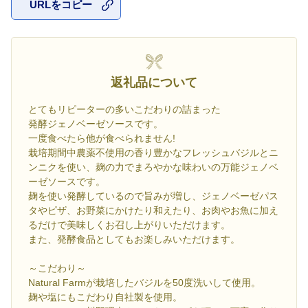
URLをコピー
お気に入
返礼品について
とてもリピーターの多いこだわりの詰まった
発酵ジェノベーゼソースです。
一度食べたら他が食べられません!
栽培期間中農薬不使用の香り豊かなフレッシュバジルとニ
ンニクを使い、麹の力でまろやかな味わいの万能ジェノベ
ーゼソースです。
麹を使い発酵しているので旨みが増し、ジェノベーゼパス
タやピザ、お野菜にかけたり和えたり、お肉やお魚に加え
るだけで美味しくお召し上がりいただけます。
また、発酵食品としてもお楽しみいただけます。
～こだわり～
Natural Farmが栽培したバジルを50度洗いして使用。
麹や塩にもこだわり自社製を使用。