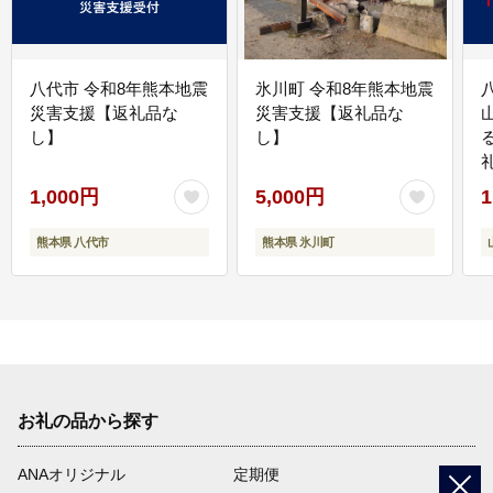
八代市 令和8年熊本地震
氷川町 令和8年熊本地震
災害支援【返礼品な
災害支援【返礼品な
し】
し】
1,000円
5,000円
1
熊本県 八代市
熊本県 氷川町
お礼の品から探す
ANAオリジナル
定期便