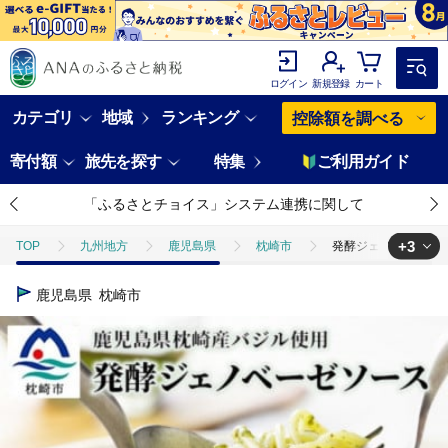
ログイン
新規登録
カート
カテゴリ
地域
ランキング
控除額を調べる
寄付額
旅先を探す
特集
ご利用ガイド
「ふるさとチョイス」システム連携に関して
+3
TOP
九州地方
鹿児島県
枕崎市
発酵ジェノベーゼソース
TOP
加工食品
発酵ジェノベーゼソース(150g×3個)【鹿児島県枕
鹿児島県
枕崎市
TOP
加工食品
調味料
発酵ジェノベーゼソース(150g×3個
TOP
加工食品
調味料
ほかの調味料
発酵ジェノベーゼ