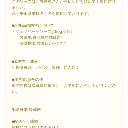
このソースは川野理恵さんからレシピを頂いて丁寧に作り
ました。
油も平田産業様のものを使用しております。
■お礼品の内容について
・ジェノベーゼソース[150g×3個]
製造地:鹿児島県枕崎市
賞味期限:製造日から1年半
■原材料・成分
圧搾菜種油、バジル、塩麹、にんにく
■注意事項/その他
※開封後は冷蔵庫に保管し、お早めにお召し上がりくださ
い。
配送種別:冷蔵便
■配送不可地域
離島にはお届けできません。