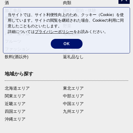
酒
肉類
加工食品
旅行・宿泊・体験
当サイトでは、サイト利便性向上のため、クッキー（Cookie）を使
魚介類
麺類
用しています。サイトの閲覧を継続された場合、Cookieの利用に同
日用品・雑貨
野菜
意したことものといたします。
詳細については
プライバシーポリシー
をお読みください。
パン・菓子類
電化製品
フルーツ
卵・乳製品
OK
ファッション
米・穀物
飲料(酒以外)
返礼品なし
地域から探す
北海道エリア
東北エリア
関東エリア
中部エリア
近畿エリア
中国エリア
四国エリア
九州エリア
沖縄エリア