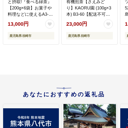
と摂取!『食べる緑茶』
有機煎茶【さえみど
【200g×6袋】お菓子や
り】KAORU園 (100g×3
料理などに使えるA3-
本) B3-60【配送不可地
269【配送不可地域：離
域：離島】
13,000円
23,000円
1
島】
鹿児島県 枕崎市
鹿児島県 枕崎市
あなたにおすすめの返礼品