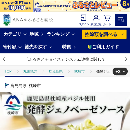
ログイン
新規登録
カート
カテゴリ
地域
ランキング
控除額を調べる
寄付額
旅先を探す
特集
ご利用ガイド
「ふるさとチョイス」システム連携に関して
+3
TOP
九州地方
鹿児島県
枕崎市
発酵ジェノベーゼソース
TOP
加工食品
発酵ジェノベーゼソース(150g×4個)【鹿児島県枕
鹿児島県
枕崎市
TOP
加工食品
調味料
発酵ジェノベーゼソース(150g×4個
TOP
加工食品
調味料
ほかの調味料
発酵ジェノベーゼ