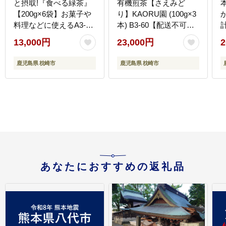
と摂取!『食べる緑茶』
有機煎茶【さえみど
【200g×6袋】お菓子や
り】KAORU園 (100g×3
料理などに使えるA3-
本) B3-60【配送不可地
269【配送不可地域：離
域：離島】
13,000円
23,000円
2
島】
鹿児島県 枕崎市
鹿児島県 枕崎市
あなたにおすすめの返礼品