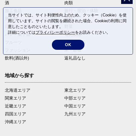
酒
肉類
加工食品
旅行・宿泊・体験
当サイトでは、サイト利便性向上のため、クッキー（Cookie）を使
魚介類
麺類
用しています。サイトの閲覧を継続された場合、Cookieの利用に同
日用品・雑貨
野菜
意したことものといたします。
詳細については
プライバシーポリシー
をお読みください。
パン・菓子類
電化製品
フルーツ
卵・乳製品
OK
ファッション
米・穀物
飲料(酒以外)
返礼品なし
地域から探す
北海道エリア
東北エリア
関東エリア
中部エリア
近畿エリア
中国エリア
四国エリア
九州エリア
沖縄エリア