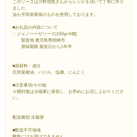
このソースは川野理恵さんからレシピを頂いて丁寧に作り
ました。
油も平田産業様のものを使用しております。
■お礼品の内容について
・ジェノベーゼソース[150g×4個]
製造地:鹿児島県枕崎市
賞味期限:製造日から1年半
■原材料・成分
圧搾菜種油、バジル、塩麹、にんにく
■注意事項/その他
※開封後は冷蔵庫に保管し、お早めにお召し上がりくださ
い。
配送種別:冷蔵便
■配送不可地域
離島にはお届けできません。