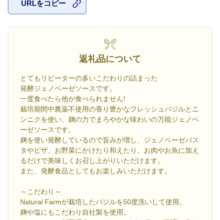
URLをコピー
お気に入
返礼品について
とてもリピーターの多いこだわりの詰まった
発酵ジェノベーゼソースです。
一度食べたら他が食べられません!
栽培期間中農薬不使用の香り豊かなフレッシュバジルとニ
ンニクを使い、麹の力でまろやかな味わいの万能ジェノベ
ーゼソースです。
麹を使い発酵しているので旨みが増し、ジェノベーゼパス
タやピザ、お野菜にかけたり和えたり、お肉やお魚に加え
るだけで美味しくお召し上がりいただけます。
また、発酵食品としてもお楽しみいただけます。
～こだわり～
Natural Farmが栽培したバジルを50度洗いして使用。
麹や塩にもこだわり自社製を使用。