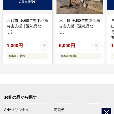
八代市 令和8年熊本地震
氷川町 令和8年熊本地震
災害支援【返礼品な
災害支援【返礼品な
し】
し】
1,000円
5,000円
1
熊本県 八代市
熊本県 氷川町
お礼の品から探す
ANAオリジナル
定期便