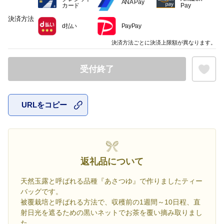
ANA Pay
カード
Pay
決済方法
d払い
PayPay
決済方法ごとに決済上限額が異なります。
受付終了
URLをコピー
お気に入
返礼品について
天然玉露と呼ばれる品種『あさつゆ』で作りましたティー
バッグです。
被覆栽培と呼ばれる方法で、収穫前の1週間～10日程、直
射日光を遮るための黒いネットでお茶を覆い摘み取りまし
た。