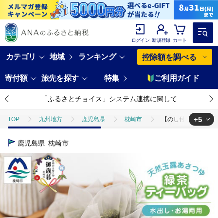
ログイン
新規登録
カート
カテゴリ
地域
ランキング
控除額を調べる
寄付額
旅先を探す
特集
ご利用ガイド
「ふるさとチョイス」システム連携に関して
+5
TOP
九州地方
鹿児島県
枕崎市
【のし付き・お歳暮】「
TOP
加工食品
【のし付き・お歳暮】「天然玉露あさつゆ」緑茶ティーバ
鹿児島県
枕崎市
TOP
加工食品
乾物
【のし付き・お歳暮】「天然玉露あさつゆ」
TOP
加工食品
乾物
ほかの乾物
【のし付き・お歳暮】「
TOP
加工食品
ほかの加工食品
【のし付き・お歳暮】「天然玉露
TOP
飲料（酒以外）
【のし付き・お歳暮】「天然玉露あさつゆ」緑茶テ