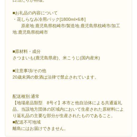
口当たりが特徴。
■お礼品の内容について
・花しらなみ冷用パック[1800ml×6本]
原産地:鹿児島県枕崎市/製造地:鹿児島県枕崎市/加工
地:鹿児島県枕崎市
■原材料・成分
さつまいも(鹿児島県産)、米こうじ(国内産米)
■注意事項/その他
20歳未満の飲酒は法律で禁止されています。
配送種別:通常
【地場産品類型 8号イ】本市と他自治体による共通返礼
品。当該地方団体の区域内において生産された原材料によ
り返礼品の主要な部分が生産されたものであること。
■配送不可地域
離島にはお届けできません。