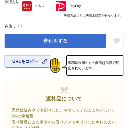
決済方法
d払い
PayPay
決済方法ごとに決済上限額が異なります。
在庫：
〇
寄付をする
URLをコピー
※20歳未満の方の飲酒は法律で禁
お気に入
止されています。
返礼品について
天然仕込み水で水割りした、冷やしてそのままおいしい1
2%の芋焼酎。
香り酵母による華やかな香りとスッキリとしたキレのよい