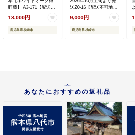
本【ホワイトオーク樽
2026年10月上旬より発
貯蔵】 A3-171【配送不
送Z0-16【配送不可地
可地域：離島】
域：離島】
13,000円
9,000円
1
鹿児島県 枕崎市
鹿児島県 枕崎市
あなたにおすすめの返礼品