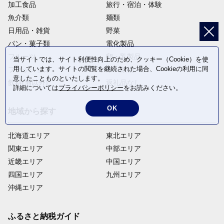
加工食品
旅行・宿泊・体験
魚介類
麺類
日用品・雑貨
野菜
パン・菓子類
電化製品
フルーツ
卵・乳製品
当サイトでは、サイト利便性向上のため、クッキー（Cookie）を使
用しています。サイトの閲覧を継続された場合、Cookieの利用に同
ファッション
米・穀物
意したことものといたします。
飲料(酒以外)
返礼品なし
詳細については
プライバシーポリシー
をお読みください。
OK
地域から探す
北海道エリア
東北エリア
関東エリア
中部エリア
近畿エリア
中国エリア
四国エリア
九州エリア
沖縄エリア
ふるさと納税ガイド