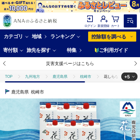
ログイン
新規登録
カート
カテゴリ
地域
ランキング
控除額を調べる
寄付額
旅先を探す
特集
ご利用ガイド
災害支援ページはこちら
+5
TOP
九州地方
鹿児島県
枕崎市
花しらなみ冷用パック 
TOP
野菜
花しらなみ冷用パック 1800ml×6本 B5-1【配送不可
鹿児島県
枕崎市
TOP
野菜
さつまいも
花しらなみ冷用パック 1800ml×6本
TOP
野菜
ほかの野菜
花しらなみ冷用パック 1800ml×6本
TOP
米・穀物
花しらなみ冷用パック 1800ml×6本 B5-1【配送
TOP
米・穀物
米
花しらなみ冷用パック 1800ml×6本 B