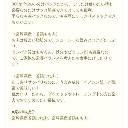
300gずつの小分けパックだから、少しだけ使いたい時も
必要な分だけサッと解凍できてとっても便利。
平らな冷凍パックなので、冷凍庫にすっきりストックでき
ちゃいます♪
〈宮崎県産 若鶏もも肉〉
お肉は程よい脂肪分で、ジューシーな旨みとコクがたっぷ
り。
タンパク質はもちろん、鉄分やビタミンB2も豊富なの
で、ご家族の栄養バランスを考えたお食事にぴったりで
す！
〈宮崎県産 若鶏むね肉 〉
あっさりサッパリなのに、うまみ成分「イノシン酸」が豊
富で美味しい！
低カロリーだから、ダイエットやトレーニング中の方に全
力でおすすめしたい部位です。
■原材料/成分
宮崎県産若鶏むね肉、宮崎県産若鶏もも肉