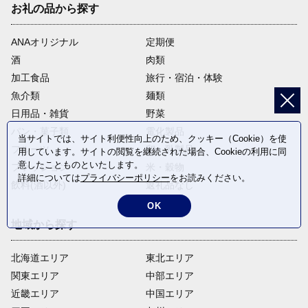
お礼の品から探す
ANAオリジナル
定期便
酒
肉類
加工食品
旅行・宿泊・体験
魚介類
麺類
日用品・雑貨
野菜
パン・菓子類
電化製品
当サイトでは、サイト利便性向上のため、クッキー（Cookie）を使
フルーツ
卵・乳製品
用しています。サイトの閲覧を継続された場合、Cookieの利用に同
意したことものといたします。
ファッション
米・穀物
詳細については
プライバシーポリシー
をお読みください。
飲料(酒以外)
返礼品なし
OK
地域から探す
北海道エリア
東北エリア
関東エリア
中部エリア
近畿エリア
中国エリア