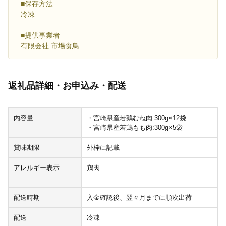
■保存方法
冷凍
■提供事業者
有限会社 市場食鳥
返礼品詳細・お申込み・配送
内容量
・宮崎県産若鶏むね肉:300g×12袋
・宮崎県産若鶏もも肉:300g×5袋
賞味期限
外枠に記載
アレルギー表示
鶏肉
配送時期
入金確認後、翌々月までに順次出荷
配送
冷凍