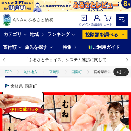
ログイン
新規登録
カート
カテゴリ
地域
ランキング
控除額を調べる
寄付額
旅先を探す
特集
ご利用ガイド
「ふるさとチョイス」システム連携に関して
+3
TOP
九州地方
宮崎県
国富町
宮崎県産若鶏切身5.1kg
TOP
肉
宮崎県産若鶏切身5.1kg 鶏肉 お肉 肉 とり肉 もも肉 むね
宮崎県
国富町
TOP
肉
鶏肉
宮崎県産若鶏切身5.1kg 鶏肉 お肉 肉 とり肉 
TOP
肉
鶏肉
ほかの鶏肉
宮崎県産若鶏切身5.1kg 鶏