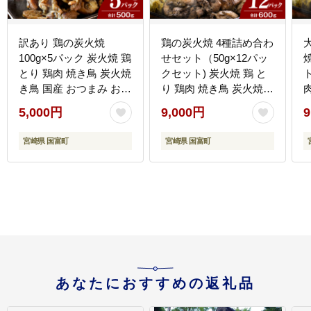
訳あり 鶏の炭火焼
鶏の炭火焼 4種詰め合わ
100g×5パック 炭火焼 鶏
せセット（50g×12パッ
とり 鶏肉 焼き鳥 炭火焼
クセット) 炭火焼 鶏 と
き鳥 国産 おつまみ おか
り 鶏肉 焼き鳥 炭火焼き
ず 惣菜 常温保存 非常食
鳥 ハーブ スパイス 辛み
5,000円
9,000円
9
キャンプ 小分け パック
そ 国産 晩酌 おつまみ
簡単調理 便利 手軽 時短
おかず 惣菜 常温保存 非
宮崎県 国富町
宮崎県 国富町
湯煎
常食 キャンプ 小分け パ
ック セット 簡単調理 便
利 手軽 時短 レンジ調理
あなたにおすすめの返礼品