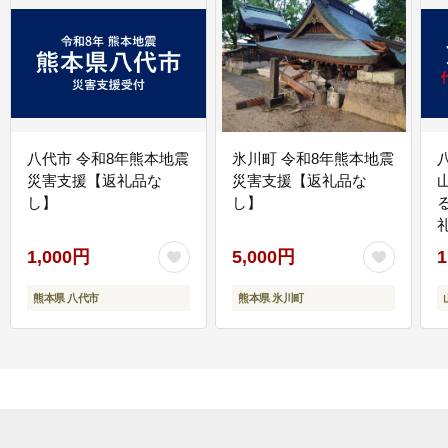
八代市 令和8年熊本地震
氷川町 令和8年熊本地震
災害支援【返礼品な
災害支援【返礼品な
し】
し】
1,000円
5,000円
1
熊本県 八代市
熊本県 氷川町