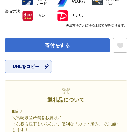
ANA Pay
カード
Pay
決済方法
d払い
PayPay
決済方法ごとに決済上限額が異なります。
寄付をする
URLをコピー
お気に入
返礼品について
■説明
＼宮崎県産若鶏をお届け／
まな板も包丁もいらない、便利な「カット済み」でお届け
します！