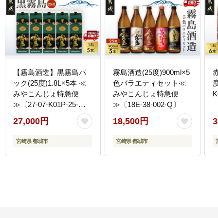
【霧島酒造】黒霧島パ
霧島酒造(25度)900ml×5
ック(25度)1.8L×5本 ≪
色バラエティセット≪
度
みやこんじょ特急便
みやこんじょ特急便
K
≫〔27-07-K01P-25-
≫〔18E-38-002-Q〕
1800-5-Q_99〕
27,000円
18,500円
3
宮崎県 都城市
宮崎県 都城市