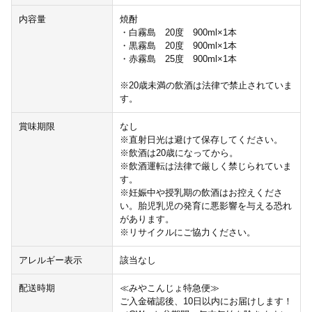
内容量
焼酎
・白霧島 20度 900ml×1本
・黒霧島 20度 900ml×1本
・赤霧島 25度 900ml×1本
※20歳未満の飲酒は法律で禁止されていま
す。
賞味期限
なし
※直射日光は避けて保存してください。
※飲酒は20歳になってから。
※飲酒運転は法律で厳しく禁じられていま
す。
※妊娠中や授乳期の飲酒はお控えくださ
い。胎児乳児の発育に悪影響を与える恐れ
があります。
※リサイクルにご協力ください。
アレルギー表示
該当なし
配送時期
≪みやこんじょ特急便≫
ご入金確認後、10日以内にお届けします！