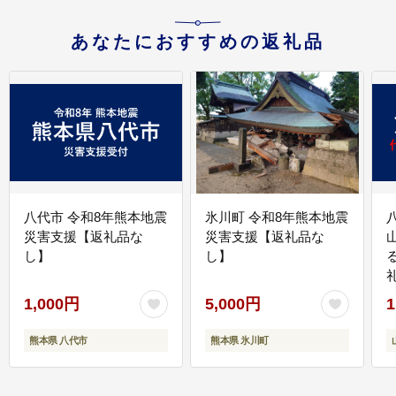
あなたにおすすめの返礼品
八代市 令和8年熊本地震
氷川町 令和8年熊本地震
災害支援【返礼品な
災害支援【返礼品な
し】
し】
1,000円
5,000円
1
熊本県 八代市
熊本県 氷川町