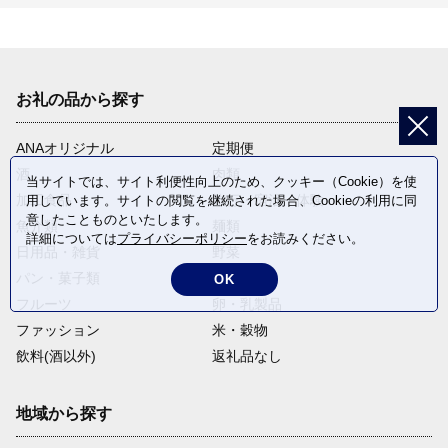
お礼の品から探す
ANAオリジナル
定期便
酒
肉類
当サイトでは、サイト利便性向上のため、クッキー（Cookie）を使
加工食品
旅行・宿泊・体験
用しています。サイトの閲覧を継続された場合、Cookieの利用に同
意したことものといたします。
魚介類
麺類
詳細については
プライバシーポリシー
をお読みください。
日用品・雑貨
野菜
パン・菓子類
電化製品
OK
フルーツ
卵・乳製品
ファッション
米・穀物
飲料(酒以外)
返礼品なし
地域から探す