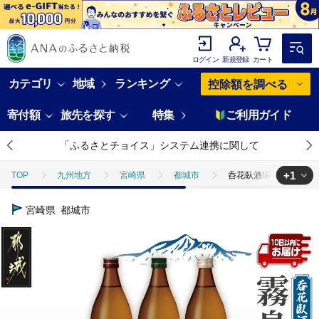
ログイン
新規登録
カート
カテゴリ
地域
ランキング
控除額を調べる
寄付額
旅先を探す
特集
ご利用ガイド
「ふるさとチョイス」システム連携に関して
+1
TOP
九州地方
宮崎県
都城市
呑花臥酒!霧島900ml×
TOP
酒
焼酎
呑花臥酒!霧島900ml×3本セット ≪みやこんじょ特
宮崎県
都城市