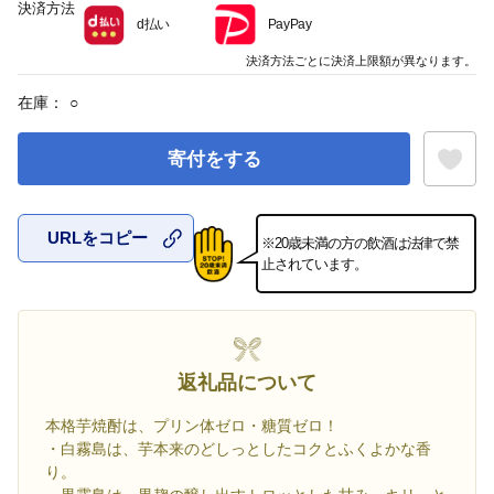
決済方法
d払い
PayPay
決済方法ごとに決済上限額が異なります。
在庫：
○
寄付をする
URLをコピー
※20歳未満の方の飲酒は法律で禁
お気に入
止されています。
返礼品について
本格芋焼酎は、プリン体ゼロ・糖質ゼロ！
・白霧島は、芋本来のどしっとしたコクとふくよかな香
り。