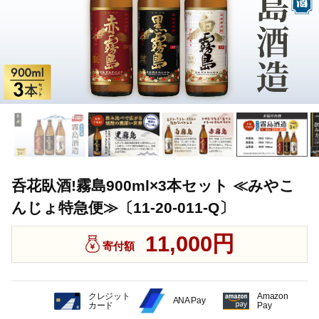
呑花臥酒!霧島900ml×3本セット ≪みやこ
んじょ特急便≫〔11-20-011-Q〕
11,000円
寄付額
クレジット
Amazon
ANA Pay
カード
Pay