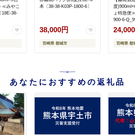
ト≪みやこ
本〔38-38-K03P-1800-6〕
度)900m
8E-38-
ょ特急便≫〔2
900-6-Q_
38,000円
24,00
宮崎県 都城市
宮崎県 都
あなたにおすすめの返礼品