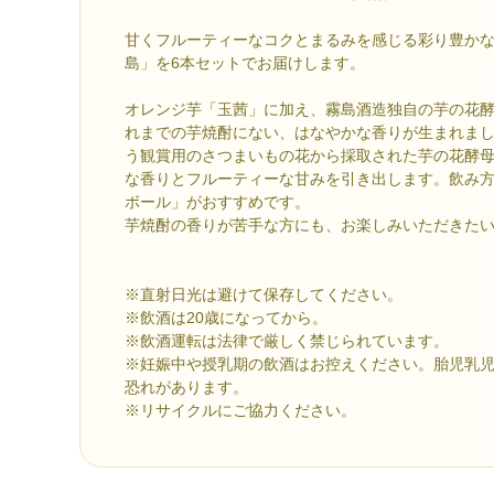
甘くフルーティーなコクとまるみを感じる彩り豊か
島」を6本セットでお届けします。
オレンジ芋「玉茜」に加え、霧島酒造独自の芋の花
れまでの芋焼酎にない、はなやかな香りが生まれま
う観賞用のさつまいもの花から採取された芋の花酵
な香りとフルーティーな甘みを引き出します。飲み
ボール」がおすすめです。
芋焼酎の香りが苦手な方にも、お楽しみいただきた
※直射日光は避けて保存してください。
※飲酒は20歳になってから。
※飲酒運転は法律で厳しく禁じられています。
※妊娠中や授乳期の飲酒はお控えください。胎児乳
恐れがあります。
※リサイクルにご協力ください。