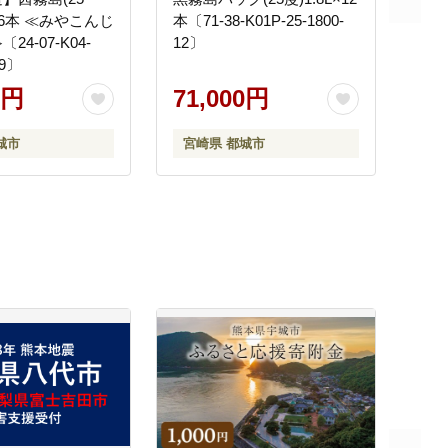
l×6本 ≪みやこんじ
本〔71-38-K01P-25-1800-
4-07-K04-
12〕
99〕
0円
71,000円
城市
宮崎県 都城市