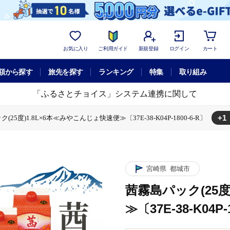
お気に入り
ご利用ガイド
新規登録
ログイン
カート
額から探す
旅先を探す
ランキング
特集
取り組み
「ふるさとチョイス」システム連携に関して
+1
(25度)1.8L×6本≪みやこんじょ快速便≫〔37E-38-K04P-1800-6-R〕
こんじょ快速便≫〔37E-38-K04P-1800-6-R〕
宮崎県
都城市
茜霧島パック(25度
≫〔37E-38-K04P-