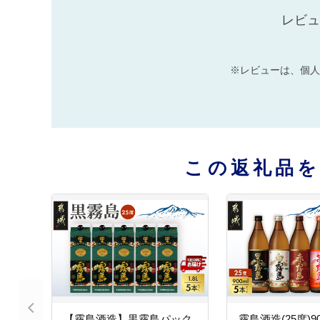
レビュ
※レビューは、個人
この返礼品
【霧島酒造】黒霧島パック
霧島酒造(25度)90