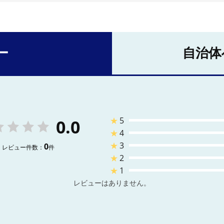
ー
自治体
★
5
0.0
★
4
★
3
0
レビュー件数：
件
★
2
★
1
レビューはありません。