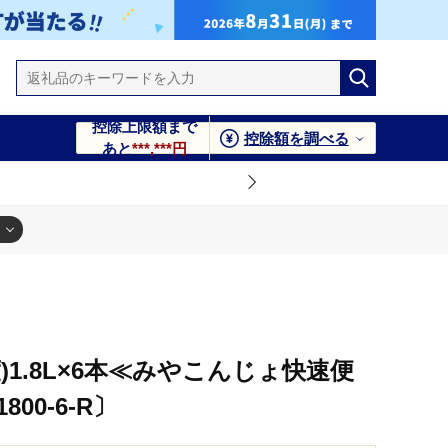
控除上限額まで
控除額を調べる
あと
***,***円
)1.8L×6本≪みやこんじょ快速便
1800-6-R〕