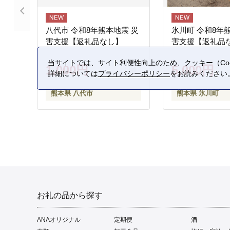
八代市 令和8年熊本地震 災
氷川町 令和8年
害支援【返礼品なし】
害支援【返礼品
当サイトでは、サイト利便性向上のため、クッキー（Coo
1,000円
5,000円
詳細については
プライバシーポリシー
をお読みください
熊本県 八代市
熊本県 氷川町
お礼の品から探す
ANAオリジナル
定期便
酒