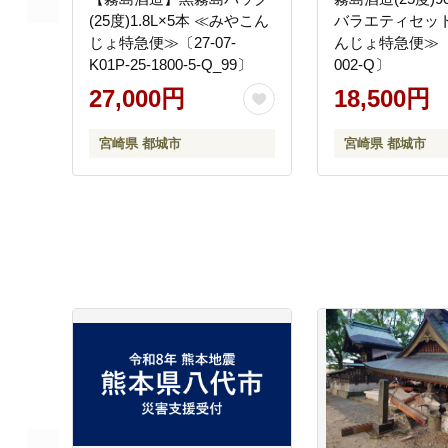
(25度)1.8L×5本 ≪みやこん
バラエティセッ
じょ特急便≫〔27-07-
んじょ特急便≫〔1
K01P-25-1800-5-Q_99〕
002-Q〕
27,000円
18,500円
宮崎県 都城市
宮崎県 都城市