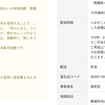
・茜霧島パッ
な味わいの本格焼酎「茜霧
※20歳
配送時期
≪みやこ
酵母を使用することで、こ
ご入金確
した。「花らんまん」とい
母が、桃やオレンジのよう
※GW・
方は、炭酸割り「茜ッキリ
※ご不在
と再送は
い本格芋焼酎です。
※出荷後
なります
配送
常温
返礼品コード
45202-34
児の発育に悪影響を与える
事業者名
酒安堂
地場産品
都城市内