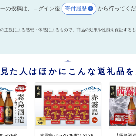
ーの投稿は、ログイン後
寄付履歴
から行ってく
の主観による感想・体感によるもので、商品の効果や性能を保証するも
を見た人はほかにこんな返礼品を
0ml×5色
赤霧島パック(25度)1.8L×6
【霧島酒造