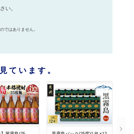
ださい。
のではありません。
見ています。
】茜霧島(25
黒霧島パック(25度)1.8L×12