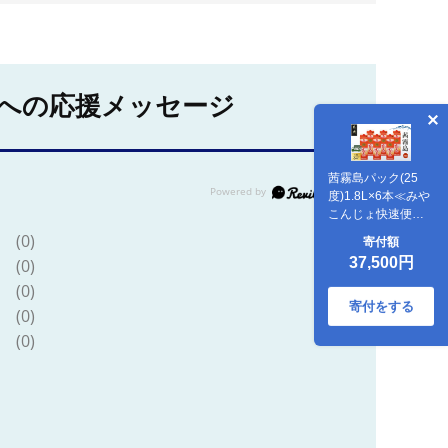
への応援メッセージ
茜霧島パック(25
度)1.8L×6本≪みや
こんじょ快速便
≫〔37E-38-K04P-
(0)
寄付額
1800-6-R〕
37,500円
(0)
(0)
寄付をする
(0)
(0)