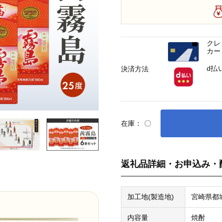
クレ
カー
d払
決済方法
在庫：
〇
返礼品詳細・お申込み・
加工地(製造地)
宮崎県都
内容量
焼酎