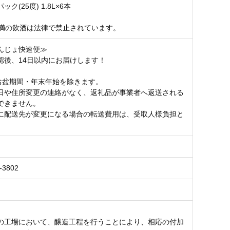
ク(25度) 1.8L×6本
未満の飲酒は法律で禁止されています。
んじょ快速便≫
認後、14日以内にお届けします！
お盆期間・年末年始を除きます。
日や住所変更の連絡がなく、返礼品が事業者へ返送される
できません。
に配送先が変更になる場合の転送費用は、受取人様負担と
。
-3802
の工場において、醸造工程を行うことにより、相応の付加