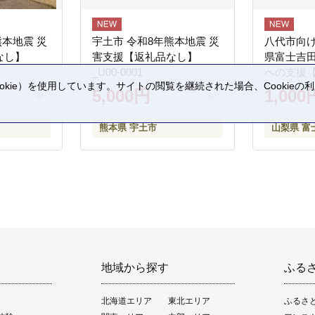
熊本地震 災
宇土市 令和8年熊本地震 災
八代市向け
なし】
害支援【返礼品なし】
県富士吉
_U00-0001
への支援
kie）を使用しています。サイトの閲覧を継続された場合、Cookie
5,000円
1,000
。
熊本県 宇土市
山梨県 富
地域から探す
ふる
北海道エリア
東北エリア
ふるさ