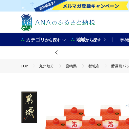
カテゴリ
地域
から探す
から探す
寄付
TOP
九州地方
宮崎県
都城市
茜霧島パック
TOP
酒
焼酎
茜霧島パック(25度)1.8L×6本≪みや