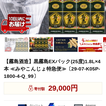
【霧島酒造】黒霧島EXパック(25度)1.8L×4
本 ≪みやこんじょ特急便≫〔29-07-K05P-
1800-4-Q_99〕
29,000円
寄付額
クレジット
Amazon