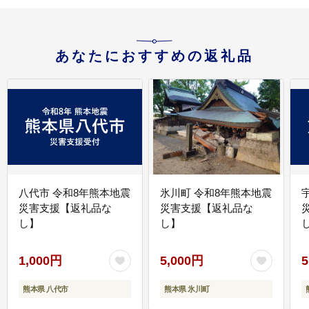
あなたにおすすめの返礼品
八代市 令和8年熊本地震
氷川町 令和8年熊本地震
災害支援【返礼品な
災害支援【返礼品な
し】
し】
し
1,000円
5,000円
5
熊本県 八代市
熊本県 氷川町