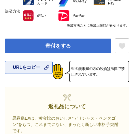
ANA Pay
カード
Pay
決済方法
d払い
PayPay
決済方法ごとに決済上限額が異なります。
寄付をする
URLをコピー
※20歳未満の方の飲酒は法律で禁
お気に入
止されています。
返礼品について
黒霧島EXは、黄金比のおいしさ“デリシャス・ペンタゴ
ン”をもつ、これまでにない、まったく新しい本格芋焼酎
です。