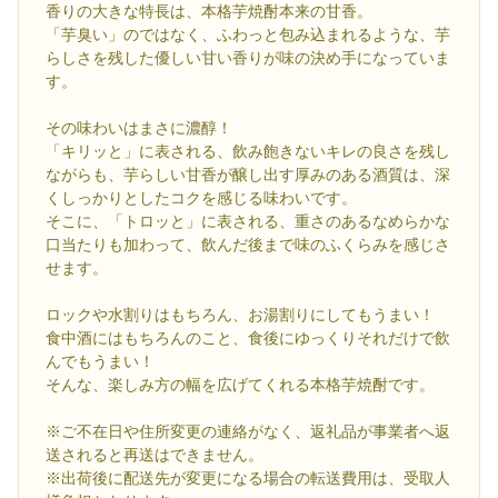
香りの大きな特長は、本格芋焼酎本来の甘香。
「芋臭い」のではなく、ふわっと包み込まれるような、芋
らしさを残した優しい甘い香りが味の決め手になっていま
す。
その味わいはまさに濃醇！
「キリッと」に表される、飲み飽きないキレの良さを残し
ながらも、芋らしい甘香が醸し出す厚みのある酒質は、深
くしっかりとしたコクを感じる味わいです。
そこに、「トロッと」に表される、重さのあるなめらかな
口当たりも加わって、飲んだ後まで味のふくらみを感じさ
せます。
ロックや水割りはもちろん、お湯割りにしてもうまい！
食中酒にはもちろんのこと、食後にゆっくりそれだけで飲
んでもうまい！
そんな、楽しみ方の幅を広げてくれる本格芋焼酎です。
※ご不在日や住所変更の連絡がなく、返礼品が事業者へ返
送されると再送はできません。
※出荷後に配送先が変更になる場合の転送費用は、受取人