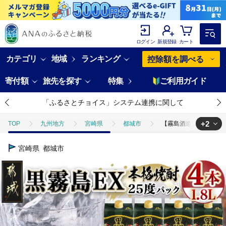
ログイン
新規登録
カート
カテゴリ
地域
ランキング
控除額を調べる
寄付額
旅先を探す
特集
ご利用ガイド
「ふるさとチョイス」システム連携に関して
+2
TOP
九州地方
宮崎県
都城市
【霧島酒造】黒霧島EXパック
TOP
酒
【霧島酒造】黒霧島EXパック(25度)1.8L×4本 ≪みやこんじょ特
宮崎県
都城市
TOP
酒
焼酎
【霧島酒造】黒霧島EXパック(25度)1.8L×4本 ≪