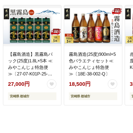
【霧島酒造】黒霧島パ
霧島酒造(25度)900ml×5
ック(25度)1.8L×5本 ≪
色バラエティセット≪
度
みやこんじょ特急便
みやこんじょ特急便
K
≫〔27-07-K01P-25-
≫〔18E-38-002-Q〕
1800-5-Q_99〕
27,000円
18,500円
3
宮崎県 都城市
宮崎県 都城市