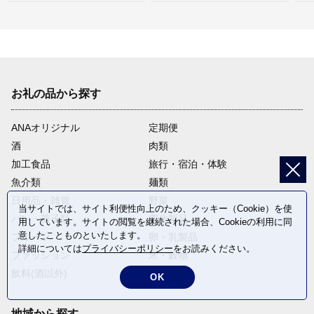
お礼の品から探す
ANAオリジナル
定期便
酒
肉類
加工食品
旅行・宿泊・体験
魚介類
麺類
日用品・雑貨
野菜
当サイトでは、サイト利便性向上のため、クッキー（Cookie）を使
パン・菓子類
電化製品
用しています。サイトの閲覧を継続された場合、Cookieの利用に同
意したことものといたします。
フルーツ
卵・乳製品
詳細については
プライバシーポリシー
をお読みください。
ファッション
米・穀物
飲料(酒以外)
返礼品なし
OK
地域から探す