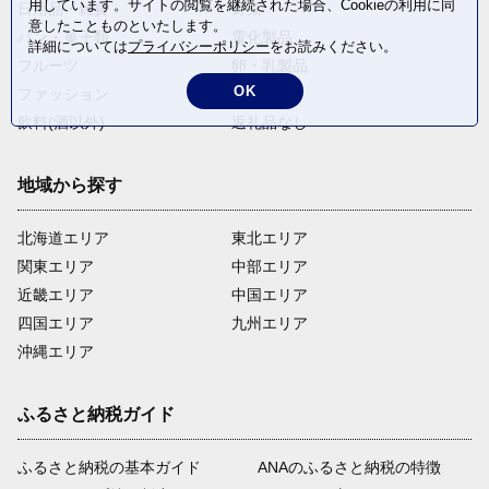
用しています。サイトの閲覧を継続された場合、Cookieの利用に同
日用品・雑貨
野菜
意したことものといたします。
パン・菓子類
電化製品
詳細については
プライバシーポリシー
をお読みください。
フルーツ
卵・乳製品
OK
ファッション
米・穀物
飲料(酒以外)
返礼品なし
地域から探す
北海道エリア
東北エリア
関東エリア
中部エリア
近畿エリア
中国エリア
四国エリア
九州エリア
沖縄エリア
ふるさと納税ガイド
ふるさと納税の基本ガイド
ANAのふるさと納税の特徴