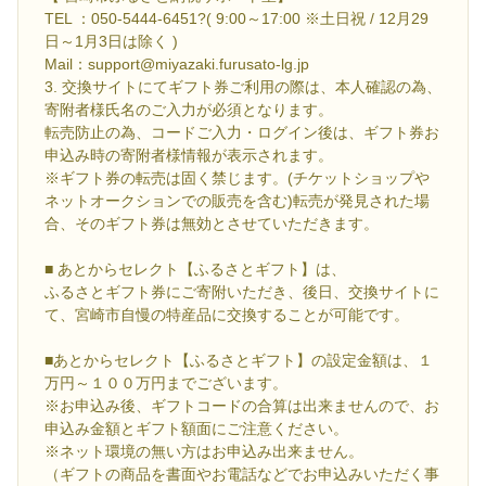
TEL ：050-5444-6451?( 9:00～17:00 ※土日祝 / 12月29
日～1月3日は除く )
Mail：support@miyazaki.furusato-lg.jp
3. 交換サイトにてギフト券ご利用の際は、本人確認の為、
寄附者様氏名のご入力が必須となります。
転売防止の為、コードご入力・ログイン後は、ギフト券お
申込み時の寄附者様情報が表示されます。
※ギフト券の転売は固く禁じます。(チケットショップや
ネットオークションでの販売を含む)転売が発見された場
合、そのギフト券は無効とさせていただきます。
■ あとからセレクト【ふるさとギフト】は、
ふるさとギフト券にご寄附いただき、後日、交換サイトに
て、宮崎市自慢の特産品に交換することが可能です。
■あとからセレクト【ふるさとギフト】の設定金額は、１
万円～１００万円までございます。
※お申込み後、ギフトコードの合算は出来ませんので、お
申込み金額とギフト額面にご注意ください。
※ネット環境の無い方はお申込み出来ません。
（ギフトの商品を書面やお電話などでお申込みいただく事