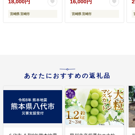
18,000円
16,000円
2
BBQ セット 食べ比べ
ティーパックタイプ 和
贈り物 ギフト 冷凍 おす
食 おでん 煮物 炊き込み
宮崎県 宮崎市
宮崎県 宮崎市
すめ 人気
ご飯 お味噌汁 みそ汁 浅
漬け おにぎり 炒め物 チ
ャーハン
あなたにおすすめの返礼品