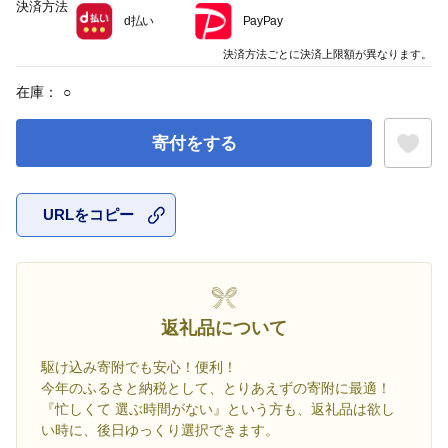
決済方法
d払い
PayPay
決済方法ごとに決済上限額が異なります。
在庫：
○
寄付をする
URLをコピー
お気に入
返礼品について
駆け込み寄附でも安心！便利！
今年のふるさと納税として、とりあえずの寄附に最適！
『忙しくて 選ぶ時間がない』という方も、返礼品は欲し
い時に、後日ゆっくり選択できます。