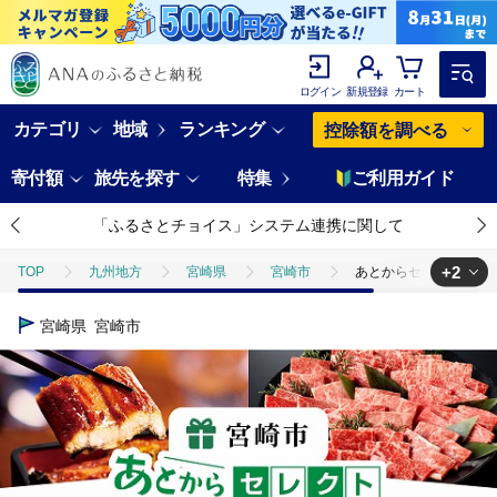
ログイン
新規登録
カート
カテゴリ
地域
ランキング
控除額を調べる
寄付額
旅先を探す
特集
ご利用ガイド
「ふるさとチョイス」システム連携に関して
+2
TOP
九州地方
宮崎県
宮崎市
あとからセレクト【ふ
TOP
旅行・宿泊・体験
あとからセレクト【ふるさとギフト】1万
宮崎県
宮崎市
TOP
旅行・宿泊・体験
体験チケット
その他体験チケット