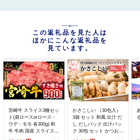
この返礼品を見た人は
ほかにこんな返礼品を
見ています。
宮崎牛 スライス3種セッ
かさこしい （30包入）
ト(肩ロースorロース・
3袋 セット 和風 出汁 だ
ウデ・モモ 各300g) 和
し だしパック 出汁パッ
牛 牛肉 国産 スライス
ク 30包 セット かつお
すき焼き しゃぶしゃぶ
さば節 こんぶ しいたけ