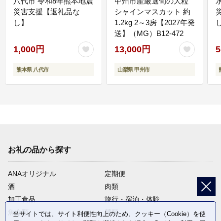
八代市 令和8年熊本地震
甲州市産厳選旬の大粒
災害支援【返礼品な
シャインマスカット 約
し】
1.2kg 2～3房【2027年発
送】（MG）B12-472
1,000円
13,000円
5
熊本県 八代市
山梨県 甲州市
お礼の品から探す
ANAオリジナル
定期便
酒
肉類
加工食品
旅行・宿泊・体験
魚介類
麺類
当サイトでは、サイト利便性向上のため、クッキー（Cookie）を使