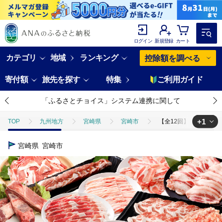
ログイン
新規登録
カート
カテゴリ
地域
ランキング
控除額を調べる
寄付額
旅先を探す
特集
ご利用ガイド
「ふるさとチョイス」システム連携に関して
+1
TOP
九州地方
宮崎県
宮崎市
【全12回】《放牧和豚》
TOP
肉
豚肉
【全12回】《放牧和豚》厳選食べつくし定期便 豚
宮崎県
宮崎市