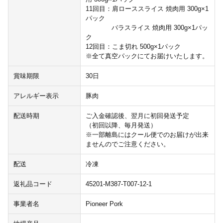
11回目：肩ローススライス 焼肉用 300g×1
パック
バラスライス 焼肉用 300g×1パッ
ク
12回目：こま切れ 500g×1パック
※全て真空パックにてお届けいたします。
賞味期限
30日
アレルギー表示
豚肉
配送時期
ご入金確認後、翌月に初回発送予定
（初回以降、毎月発送）
※一部離島にはクール便でのお届けが出来
ませんのでご注意ください。
配送
冷凍
返礼品コード
45201-M387-T007-12-1
事業者名
Pioneer Pork