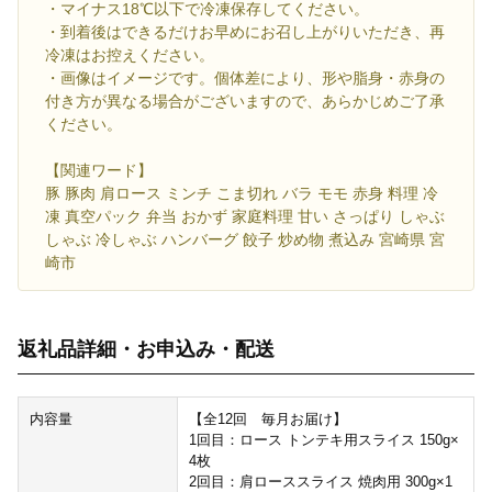
・マイナス18℃以下で冷凍保存してください。
・到着後はできるだけお早めにお召し上がりいただき、再
冷凍はお控えください。
・画像はイメージです。個体差により、形や脂身・赤身の
付き方が異なる場合がございますので、あらかじめご了承
ください。
【関連ワード】
豚 豚肉 肩ロース ミンチ こま切れ バラ モモ 赤身 料理 冷
凍 真空パック 弁当 おかず 家庭料理 甘い さっぱり しゃぶ
しゃぶ 冷しゃぶ ハンバーグ 餃子 炒め物 煮込み 宮崎県 宮
崎市
返礼品詳細・お申込み・配送
内容量
【全12回 毎月お届け】
1回目：ロース トンテキ用スライス 150g×
4枚
2回目：肩ローススライス 焼肉用 300g×1