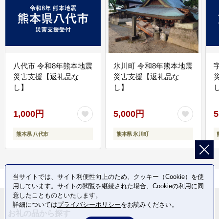
八代市 令和8年熊本地震
氷川町 令和8年熊本地震
災害支援【返礼品な
災害支援【返礼品な
し】
し】
し
1,000円
5,000円
5
熊本県 八代市
熊本県 氷川町
当サイトでは、サイト利便性向上のため、クッキー（Cookie）を使
用しています。サイトの閲覧を継続された場合、Cookieの利用に同
意したことものといたします。
詳細については
プライバシーポリシー
をお読みください。
お礼の品から探す