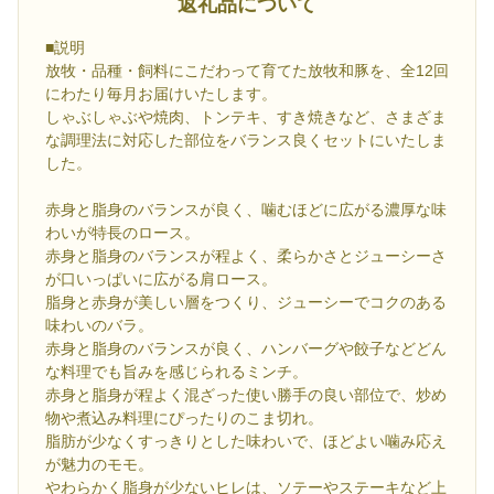
返礼品について
■説明
放牧・品種・飼料にこだわって育てた放牧和豚を、全12回
にわたり毎月お届けいたします。
しゃぶしゃぶや焼肉、トンテキ、すき焼きなど、さまざま
な調理法に対応した部位をバランス良くセットにいたしま
した。
赤身と脂身のバランスが良く、噛むほどに広がる濃厚な味
わいが特長のロース。
赤身と脂身のバランスが程よく、柔らかさとジューシーさ
が口いっぱいに広がる肩ロース。
脂身と赤身が美しい層をつくり、ジューシーでコクのある
味わいのバラ。
赤身と脂身のバランスが良く、ハンバーグや餃子などどん
な料理でも旨みを感じられるミンチ。
赤身と脂身が程よく混ざった使い勝手の良い部位で、炒め
物や煮込み料理にぴったりのこま切れ。
脂肪が少なくすっきりとした味わいで、ほどよい噛み応え
が魅力のモモ。
やわらかく脂身が少ないヒレは、ソテーやステーキなど上