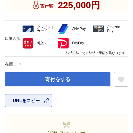
225,000円
寄付額
クレジット
Amazon
ANA Pay
カード
Pay
決済方法
d払い
PayPay
決済方法ごとに決済上限額が異なります。
在庫：
○
寄付をする
URLをコピー
お気に入