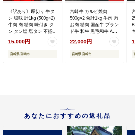
《訳あり》厚切り 牛タ
宮崎牛 カルビ焼肉
ン 塩味 計1kg (500g×2)
500g×2 合計1kg 牛肉 肉
2
牛肉 肉 精肉 味付き タ
お肉 精肉 国産牛 ブラン
ン タン塩 塩タン 不揃い
ド牛 和牛 黒毛和牛 A4
規格外 小分け パック 簡
カルビ
15,000円
22,000円
1
単調理 焼くだけ キャン
プ 焼肉 厚切り牛タン グ
宮崎県 宮崎市
宮崎県 宮崎市
ルメ お取り寄せ 宮崎県
宮崎市
あなたにおすすめの返礼品