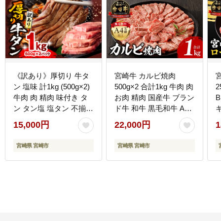
《訳あり》厚切り 牛タ
宮崎牛 カルビ焼肉
ン 塩味 計1kg (500g×2)
500g×2 合計1kg 牛肉 肉
2
牛肉 肉 精肉 味付き タ
お肉 精肉 国産牛 ブラン
ン タン塩 塩タン 不揃い
ド牛 和牛 黒毛和牛 A4
規格外 小分け パック 簡
カルビ
15,000円
22,000円
1
単調理 焼くだけ キャン
プ 焼肉 厚切り牛タン グ
宮崎県 宮崎市
宮崎県 宮崎市
ルメ お取り寄せ 宮崎県
宮崎市