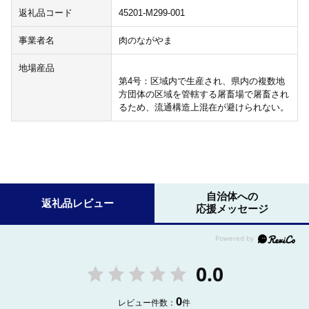
返礼品コード
45201-M299-001
事業者名
肉のながやま
地場産品
第4号：区域内で生産され、県内の複数地
方団体の区域を管轄する屠畜場で屠畜され
るため、流通構造上混在が避けられない。
自治体への
返礼品レビュー
応援メッセージ
0.0
0
レビュー件数：
件