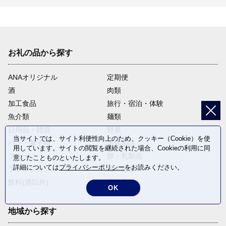
お礼の品から探す
ANAオリジナル
定期便
酒
肉類
加工食品
旅行・宿泊・体験
魚介類
麺類
日用品・雑貨
野菜
当サイトでは、サイト利便性向上のため、クッキー（Cookie）を使
パン・菓子類
電化製品
用しています。サイトの閲覧を継続された場合、Cookieの利用に同
フルーツ
卵・乳製品
意したことものといたします。
詳細については
プライバシーポリシー
をお読みください。
ファッション
米・穀物
飲料(酒以外)
返礼品なし
OK
地域から探す