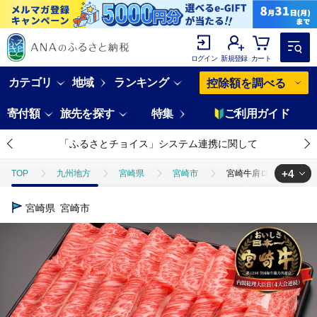
ログイン
新規登録
カート
カテゴリ
地域
ランキング
控除額を調べる
寄付額
旅先を探す
特集
ご利用ガイド
「ふるさとチョイス」システム連携に関して
+4
TOP
九州地方
宮崎県
宮崎市
宮崎牛肩ロースしゃぶすき
TOP
肉
牛肉
宮崎牛肩ロースしゃぶすき用500ｇ 国産 宮崎牛 
宮崎県
宮崎市
TOP
肉
牛肉
宮崎牛
宮崎牛肩ロースしゃぶすき用500ｇ
TOP
肉
牛肉
すき焼き(牛肉)
宮崎牛肩ロースしゃぶすき用
TOP
肉
牛肉
しゃぶしゃぶ(牛肉)
宮崎牛肩ロースしゃぶ