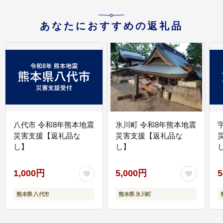
あなたにおすすめの返礼品
八代市 令和8年熊本地震
氷川町 令和8年熊本地震
災害支援【返礼品な
災害支援【返礼品な
し】
し】
し
1,000円
5,000円
5
熊本県 八代市
熊本県 氷川町