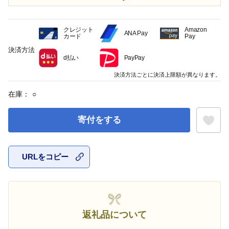
クレジット
Amazon
ANA Pay
カード
Pay
決済方法
d払い
PayPay
決済方法ごとに決済上限額が異なります。
在庫：
○
寄付をする
URLをコピー
お気に入
返礼品について