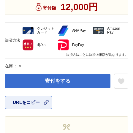
12,000円
寄付額
クレジット
Amazon
ANA Pay
カード
Pay
決済方法
d払い
PayPay
決済方法ごとに決済上限額が異なります。
在庫：
○
寄付をする
URLをコピー
お気に入