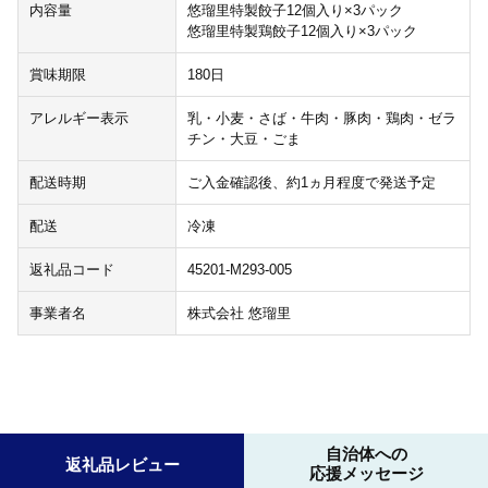
内容量
悠瑠里特製餃子12個入り×3パック
悠瑠里特製鶏餃子12個入り×3パック
賞味期限
180日
アレルギー表示
乳・小麦・さば・牛肉・豚肉・鶏肉・ゼラ
チン・大豆・ごま
配送時期
ご入金確認後、約1ヵ月程度で発送予定
配送
冷凍
返礼品コード
45201-M293-005
事業者名
株式会社 悠瑠里
自治体への
返礼品レビュー
応援メッセージ