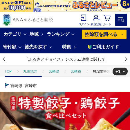
ログイン
新規登録
カート
カテゴリ
地域
ランキング
控除額を調べる
寄付額
旅先を探す
特集
ご利用ガイド
「ふるさとチョイス」システム連携に関して
+1
TOP
九州地方
宮崎県
宮崎市
悠瑠里特製餃子36個&鶏
TOP
加工食品
惣菜・レトルト
悠瑠里特製餃子36個&鶏餃子3
宮崎県
宮崎市