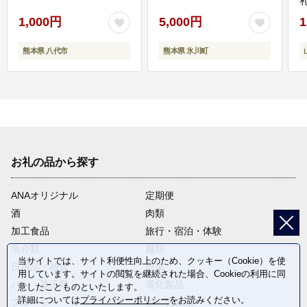
1,000円
5,000円
1
熊本県 八代市
熊本県 氷川町
お礼の品から探す
ANAオリジナル
定期便
酒
肉類
加工食品
旅行・宿泊・体験
魚介類
麺類
当サイトでは、サイト利便性向上のため、クッキー（Cookie）を使
日用品・雑貨
野菜
用しています。サイトの閲覧を継続された場合、Cookieの利用に同
パン・菓子類
電化製品
意したことものといたします。
詳細については
プライバシーポリシー
をお読みください。
フルーツ
卵・乳製品