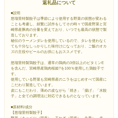
返礼品について
■説明
悠瑠里特製餃子は季節により使用する野菜の状態が変わる
ことも考慮し、頻繁に試作をしてその時々で国産野菜と宮
崎県産豚肉の分量を変えており、いつでも最高の状態で製
造しております。
秘伝のラーメンダレを使用しているので、タレを使わなく
ても十分なしっかりした味付けになっており、ご飯のオカ
ズの主役やビールのお供にもおススメです。
悠瑠里特製鶏餃子は、通常の鶏肉の3倍以上のビタミンE
を含んだ、宮崎県産鶏肉桜姫?を100％使用した鶏餃子で
す。
使用している野菜も宮崎県産のニラをはじめすべて国産に
こだわり製造しています。
皮にもこだわり、薄めの皮ながら「焼き」「揚げ」「水餃
子」と全ての調理法に対応できるものとなっています。
■原材料/成分
【悠瑠里特製餃子】
野菜（キャベツ（国産）、玉ねぎ（国産）、生姜）、皮