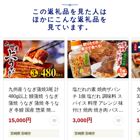
この返礼品を見た人は
ほかにこんな返礼品を
見ています。
九州産うなぎ蒲焼3尾 計
塩だれの素 焼肉ザパン
480g以上 鰻蒲焼 うなぎ
チ 1個 塩だれ 調味料 ス
蒲焼 うなぎ 蒲焼 冬うな
パイス 料理 アレンジ 味
ぎ 冬鰻 国産 惣菜 簡単
付け 焼肉 焼き肉 パスタ
調理 レンジ 湯煎 ボイル
万能調味料 ガーリック
15,000円
3,000円
1
小分け パック 冷凍 人気
ニンニク アウトドア キ
おすすめ 鰻楽
ャンプ BBQ バーベキュ
宮崎県 宮崎市
宮崎県 宮崎市
ー 特産品 グルメ