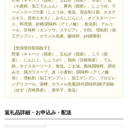
（小麦粉、加工でんぷん）、豚肉（国産）、しょうゆ、ラ
ーメンスープの素（しょうゆ、食塩、混合削り節、ホタテ
エキス、昆布エキス）、おろしにんにく、オイスターソー
ス、料理酒、砂糖/調味料（アミノ酸）、軟化剤、アルコ
ール、甘味料（カンソウ、ステビア）、V.B1、増粘剤（加
工デンプン）、カラメル色素、酸味料、pH調整剤
【悠瑠里特製鶏餃子】
野菜（キャベツ（国産）、玉ねぎ（国産）、ニラ（国
産）、にんにく、しょうが）、鶏肉（宮崎県産）、でん
粉、オイスターソース、食塩、ごま油、風味調味料、調合
みそ、鶏ガラスープ、皮（小麦粉）/調味料（アミノ酸
等）、増粘剤（加工デンプン）、加工デンプン、プロピレ
ングリコール、酒糟、カラメル色素[添付調味料]柚子胡椒
（ゆず（宮崎県産）、唐辛子、食塩）
返礼品詳細・お申込み・配送