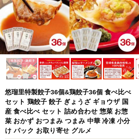
悠瑠里特製餃子36個&鶏餃子36個 食べ比べ
セット 鶏餃子 餃子 ぎょうざ ギョウザ 国
産 食べ比べ セット 詰め合わせ 惣菜 お惣
菜 おかず おつまみ つまみ 中華 冷凍 小分
け パック お取り寄せ グルメ