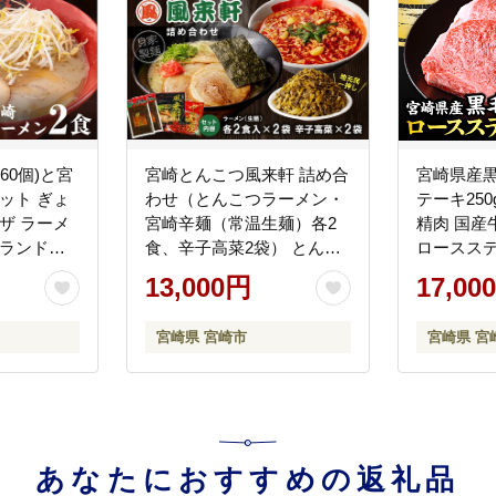
60個)と宮
宮崎とんこつ風来軒 詰め合
宮崎県産
ット ぎょ
わせ（とんこつラーメン・
テーキ250
ザ ラーメ
宮崎辛麺（常温生麺）各2
精肉 国産
ブランドポ
食、辛子高菜2袋） とんこ
ロースステ
家製麺
つラーメン ラーメン らー
ステーキ肉
13,000円
17,00
めん とんこつスープ 濃厚
ース 焼肉 
生麺 ちぢれ麺 詰め合わせ
贈り物 ギ
宮崎県 宮崎市
宮崎県 宮
風来軒 鶏ガラ スープ 中野
め 人気 |
屋 辛麺 麺 宮崎辛麺 常温 生
麺 中華麺 激辛 簡単調理 本
格的 高菜 辛子高菜 ピリ辛
チャーハン おつまみ トッ
ピング ご飯のお供 高菜チ
あなたにおすすめの返礼品
ャーハン 漬物 漬け物