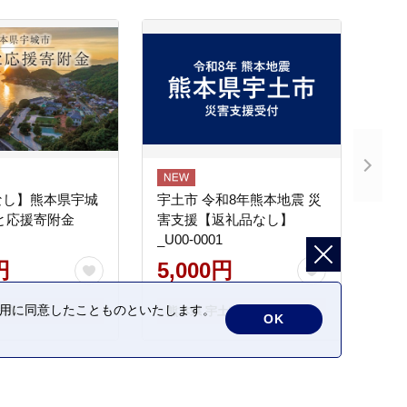
なし】熊本県宇城
宇土市 令和8年熊本地震 災
と応援寄附金
害支援【返礼品なし】
_U00-0001
円
5,000円
の利用に同意したことものといたします。
城市
熊本県 宇土市
OK