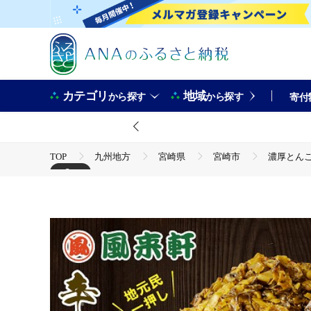
カテゴリ
地域
から探す
から探す
寄付
TOP
九州地方
宮崎県
宮崎市
濃厚とんこ
+2
TOP
麺類
濃厚とんこつ風来軒 辛子高菜（常温）250g
TOP
麺類
ラーメン
濃厚とんこつ風来軒 辛子高