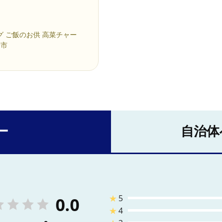
グ ご飯のお供 高菜チャー
崎市
ー
自治体
★
5
0.0
★
4