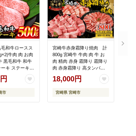
黒毛和牛ロースス
宮崎牛赤身霜降り焼肉 計
g×2|牛肉 肉 お肉
800g 宮崎牛 牛肉 肉 牛 お
牛 黒毛和牛 和牛
肉 精肉 赤身 霜降り 霜降り
ーキ ステーキ
肉 赤身霜降り 高タンパク
 ステーキ用 ロ
焼肉 焼肉用 パック 小分け
0円
18,000円
BBQ お祝い 贈答
冷凍 使い勝手 普段使い
フト 冷凍 おすす
崎市
宮崎県 宮崎市