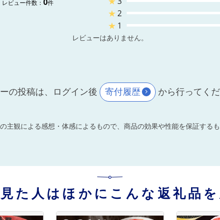
★
3
0
レビュー件数：
件
★
2
★
1
レビューはありません。
ーの投稿は、ログイン後
寄付履歴
から行ってく
の主観による感想・体感によるもので、商品の効果や性能を保証するも
を見た人はほかにこんな返礼品を