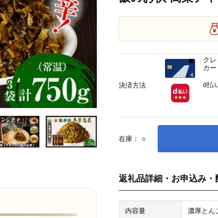
クレ
カー
d払
決済方法
在庫：
○
返礼品詳細・お申込み・
内容量
濃厚とん