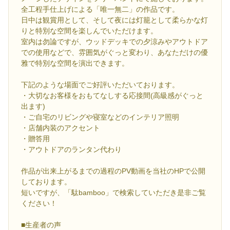
全工程手仕上げによる「唯一無二」の作品です。
日中は観賞用として、そして夜には灯籠として柔らかな灯
りと特別な空間を楽しんでいただけます。
室内は勿論ですが、ウッドデッキでの夕涼みやアウトドア
での使用などで、雰囲気がぐっと変わり、あなただけの優
雅で特別な空間を演出できます。
下記のような場面でご好評いただいております。
・大切なお客様をおもてなしする応接間(高級感がぐっと
出ます)
・ご自宅のリビングや寝室などのインテリア照明
・店舗内装のアクセント
・贈答用
・アウトドアのランタン代わり
作品が出来上がるまでの過程のPV動画を当社のHPで公開
しております。
短いですが、「駄bamboo」で検索していただき是非ご覧
ください！
■生産者の声