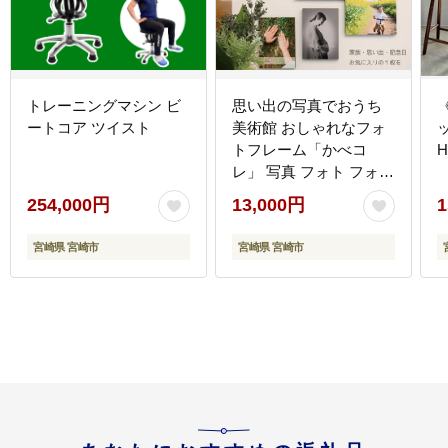
トレーニングマシン ビ
思い出の写真でおうち
ートコア ツイスト
美術館 おしゃれなフォ
トフレーム「かべコ
H
レ」 写真 フォト フォト
フレーム フォトパネル
254,000円
13,000円
1
木製パネル 壁 壁掛け プ
リント インテリア 記念
宮崎県 宮崎市
宮崎県 宮崎市
記念写真