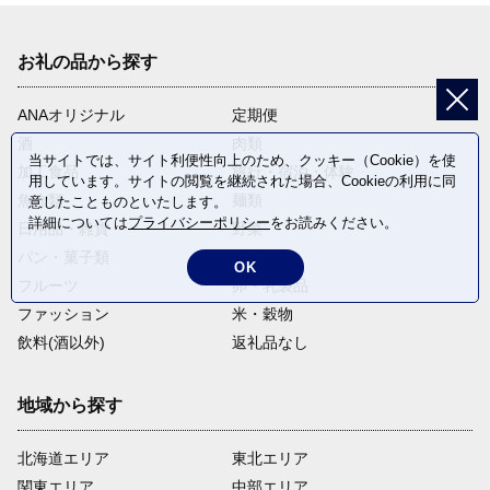
お礼の品から探す
ANAオリジナル
定期便
酒
肉類
当サイトでは、サイト利便性向上のため、クッキー（Cookie）を使
加工食品
旅行・宿泊・体験
用しています。サイトの閲覧を継続された場合、Cookieの利用に同
魚介類
麺類
意したことものといたします。
詳細については
プライバシーポリシー
をお読みください。
日用品・雑貨
野菜
パン・菓子類
電化製品
OK
フルーツ
卵・乳製品
ファッション
米・穀物
飲料(酒以外)
返礼品なし
地域から探す
北海道エリア
東北エリア
関東エリア
中部エリア