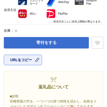
クレジット
Amazon
ANA Pay
カード
Pay
決済方法
d払い
PayPay
決済方法ごとに決済上限額が異なります。
在庫：
○
寄付をする
URLをコピー
お気に入
返礼品について
■説明
宮崎県産の竹を、一つ一つの持つ特性を活かし、自然をイ
メージしたデザインをフリーハンドにて施しております。