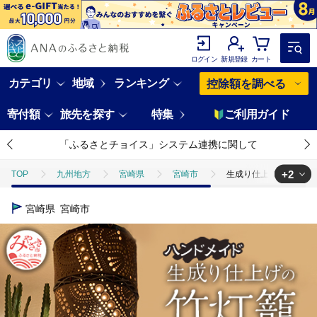
ログイン
新規登録
カート
カテゴリ
地域
ランキング
控除額を調べる
寄付額
旅先を探す
特集
ご利用ガイド
「ふるさとチョイス」システム連携に関して
+2
TOP
九州地方
宮崎県
宮崎市
生成り仕上げ 竹灯籠・レ
TOP
日用品・雑貨
生成り仕上げ 竹灯籠・レース柄 30cmサイズ(
宮崎県
宮崎市
TOP
日用品・雑貨
インテリア雑貨
生成り仕上げ 竹灯籠・レ