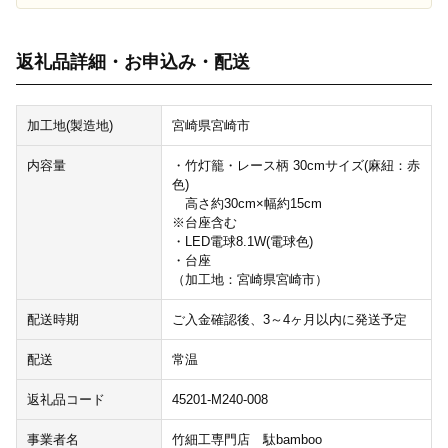
返礼品詳細・お申込み・配送
加工地(製造地)
宮崎県宮崎市
内容量
・竹灯籠・レース柄 30cmサイズ(麻紐：赤
色)
高さ約30cm×幅約15cm
※台座含む
・LED電球8.1W(電球色)
・台座
（加工地：宮崎県宮崎市）
配送時期
ご入金確認後、3～4ヶ月以内に発送予定
配送
常温
返礼品コード
45201-M240-008
事業者名
竹細工専門店 駄bamboo