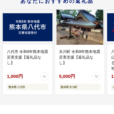
あなたにおすすめの返礼品
八代市 令和8年熊本地震
氷川町 令和8年熊本地震
災害支援【返礼品な
災害支援【返礼品な
し】
し】
1,000円
5,000円
1
熊本県 八代市
熊本県 氷川町