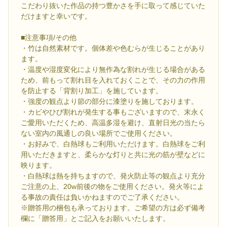
こだわり抜いた作品の持つ豊かさを手に取って感じていた
だけますと幸いです。
■注意事項/その他
・竹は自然素材です。個体差や色むらが生じることがあり
ます。
・温度や湿度変化により無作為な割れが生じる場合がある
ため、前もって割れ目を入れておくことで、その力の作用
を防止する「背割り加工」を施しています。
・強度の観点より節の部分に漆塗りを施しております。
・カビやひび割れが発生する事もございますので、末永く
ご愛用いただくため、高温多湿を避け、直射日光の当たら
ない室内の風通しの良い場所でご使用ください。
・お好みで、白熱球もご利用いただけます。白熱球をご利
用いただきますと、柔らかな灯りと共に光の筋が壁などに
映ります。
・白熱球は熱を持ちますので、発火防止等の観点より充分
ご注意の上、20w前後の物をご使用ください。発火等によ
る事故の責任は負いかねますのでご了承ください。
※贈答用の梱包も承っております。ご希望の方は必ず備考
欄に「贈答用」とご記入をお願いいたします。