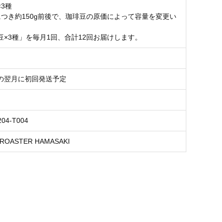
3種
につき約150g前後で、珈琲豆の原価によって容量を変更い
。
豆×3種」を毎月1回、合計12回お届けします。
の翌月に初回発送予定
204-T004
ROASTER HAMASAKI