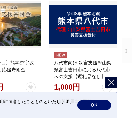
なし】熊本県宇城
八代市向け 災害支援※山梨
と応援寄附金
県富士吉田市による八代市
への支援【返礼品なし】
円
1,000円
城市
山梨県 富士吉田市
の利用に同意したことものといたします。
OK