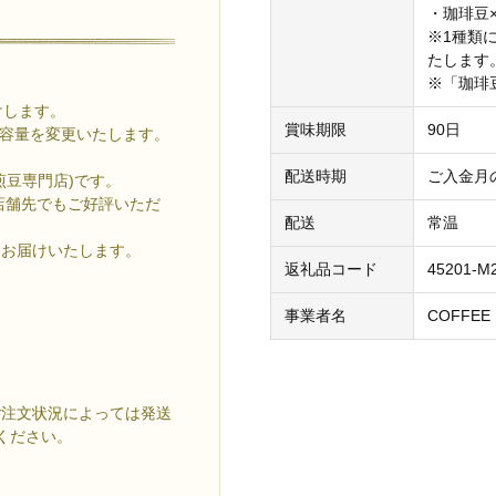
・珈琲豆×
※1種類
たします
※「珈琲
けします。
賞味期限
90日
て容量を変更いたします。
配送時期
ご入金月
煎豆専門店)です。
店舗先でもご好評いただ
配送
常温
をお届けいたします。
返礼品コード
45201-M
事業者名
COFFEE 
ご注文状況によっては発送
ください。