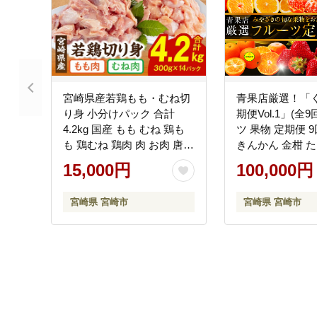
宮崎県産若鶏もも・むね切
青果店厳選！「
り身 小分けパック 合計
期便Vol.1」(全9
4.2kg 国産 もも むね 鶏も
ツ 果物 定期便 
も 鶏むね 鶏肉 肉 お肉 唐揚
きんかん 金柑 た
げ チキン南蛮 サラダチキ
向夏 マンゴー メ
15,000円
100,000円
ン カット カット済み 小分
ん 温州みかん 不
け おかず 冷凍 真空パック
柑橘類 青果物 青
宮崎県 宮崎市
宮崎県 宮崎市
パック ギフト グルメ お取
お取り寄せ ギフ
り寄せ