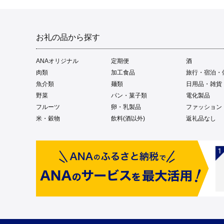
お礼の品から探す
ANAオリジナル
定期便
酒
肉類
加工食品
旅行・宿泊・
魚介類
麺類
日用品・雑貨
野菜
パン・菓子類
電化製品
フルーツ
卵・乳製品
ファッション
米・穀物
飲料(酒以外)
返礼品なし