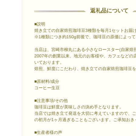
返礼品について
■説明
焼き立ての自家焙煎珈琲豆3種類を毎月1セットお届
※1種類につき約150g前後で、珈琲豆の原価によっ
当店は、宮崎市柳丸にある小さなロースター(自家焙
2007年の創業以来、地元のお客様や、カフェなどの
いております。
焙煎、鮮度にこだわり、焼き立ての自家焙煎珈琲豆
■原材料/成分
コーヒー生豆
■注意事項/その他
珈琲豆は鮮度が美味しさの決め手となります。
当店では焼き立て発送を大切に考えていますので、
の初月が1ヶ月過ぎることもございます。ご承知おき
■生産者様の声