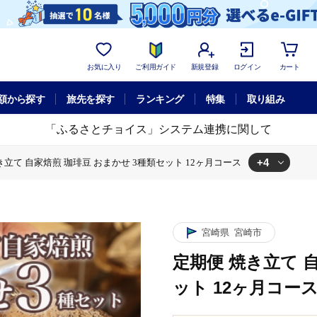
お気に入り
ご利用ガイド
新規登録
ログイン
カート
額から探す
旅先を探す
ランキング
特集
取り組み
「ふるさとチョイス」システム連携に関して
+4
き立て 自家焙煎 珈琲豆 おまかせ 3種類セット 12ヶ月コース
せ 3種類セット 12ヶ月コース
焙煎 珈琲豆 おまかせ 3種類セット 12ヶ月コース
豆 おまかせ 3種類セット 12ヶ月コース
ー
定期便 焼き立て 自家焙煎 珈琲豆 おまかせ 3種類セット 12ヶ月コース
宮崎県
宮崎市
定期便 焼き立て 
ット 12ヶ月コー