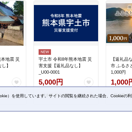
熊本地震 災
宇土市 令和8年熊本地震 災
【返礼品
なし】
害支援【返礼品なし】
市 ふるさ
_U00-0001
1,000円
5,000円
1,000
熊本県 宇土市
熊本県 宇
kie）を使用しています。サイトの閲覧を継続された場合、Cookie
。