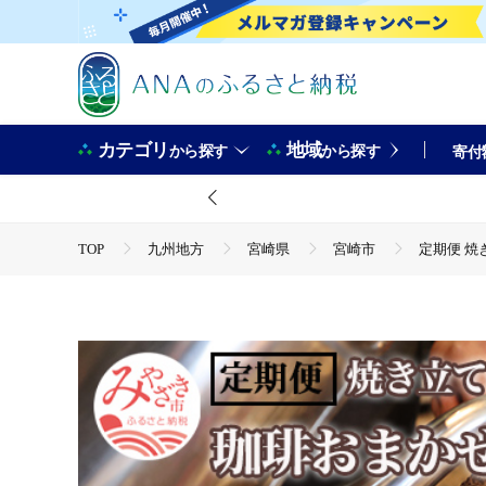
カテゴリ
地域
から探す
から探す
寄付
TOP
九州地方
宮崎県
宮崎市
定期便 焼
TOP
定期便
定期便 焼き立て 自家焙煎 珈琲豆 おまか
TOP
定期便
飲料(定期便)
定期便 焼き立て 自家
TOP
飲料（酒以外）
定期便 焼き立て 自家焙煎 珈琲
TOP
飲料（酒以外）
ソフトドリンク
コーヒ