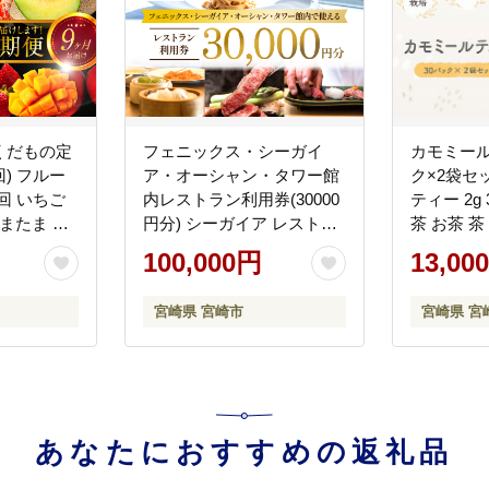
くだもの定
フェニックス・シーガイ
カモミール
回) フルー
ア・オーシャン・タワー館
ク×2袋セ
9回 いちご
内レストラン利用券(30000
ティー 2g
またま 日
円分) シーガイア レストラ
茶 お茶 
ロン みか
ン 食事券 利用券 30,000円
ー ハーブ
100,000円
13,00
知火 柑橘
分 30000 旅行 券 レストラ
料 アレン
果 グルメ
ン券 宮崎牛 お肉 海の幸 野
フト 贈答
宮崎県 宮崎市
宮崎県 宮
ト
菜 フルーツ 食事 朝食 ラン
ト 手土産
チ ディナー 事前予約 お食
せ
事券 ホテル 観光 チケット
ギフト プレゼント
あなたにおすすめの返礼品