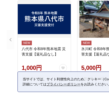
八代市 令和8年熊本地震 災
氷川町 令和8年
害支援【返礼品なし】
害支援【返礼品
1,000円
5,000円
熊本県 八代市
熊本県 氷川町
当サイトでは、サイト利便性向上のため、クッキー（Coo
詳細については
プライバシーポリシー
をお読みください