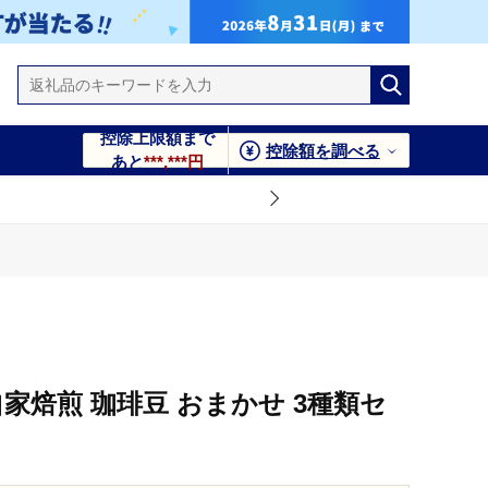
控除上限額まで
控除額を調べる
あと
***,***円
自家焙煎 珈琲豆 おまかせ 3種類セ
ス