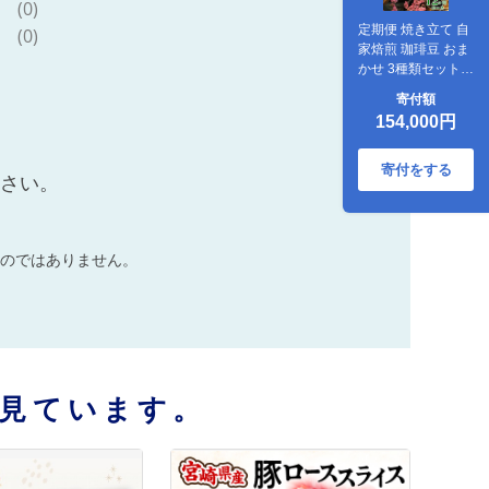
(0)
定期便 焼き立て 自
(0)
家焙煎 珈琲豆 おま
かせ 3種類セット
12ヶ月コース
寄付額
154,000円
寄付をする
ださい。
のではありません。
見ています。