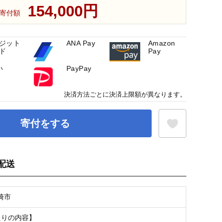
154,000円
寄付額
ジット
ANA Pay
Amazon
ド
Pay
い
PayPay
決済方法ごとに決済上限額が異なります。
寄付をする
配送
お気に入り登録
崎市
たりの内容】