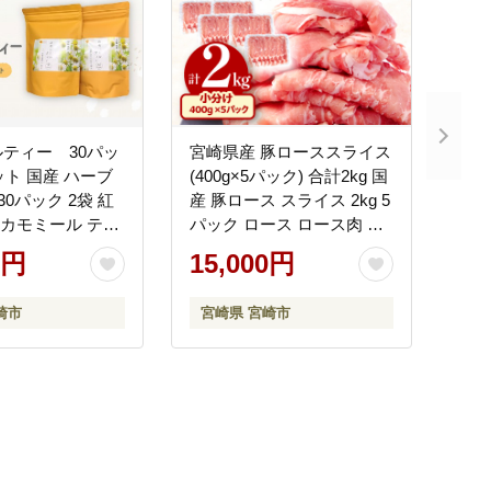
ティー 30パッ
宮崎県産 豚ローススライス
ット 国産 ハーブ
(400g×5パック) 合計2kg 国
 30パック 2袋 紅
産 豚ロース スライス 2kg 5
茶 カモミール ティ
パック ロース ロース肉 豚
 ホット アイス 飲
ロース肉 豚肉 豚 肉 野菜炒
0円
15,000円
ジ リラックス ギ
め 豚丼 豚汁 豚しゃぶ しゃ
 贈り物 プレゼン
ぶしゃぶ 生姜焼き しょう
崎市
宮崎県 宮崎市
 お歳暮 お取り寄
が焼き 冷凍 小分け パック
グルメ お取り寄せ