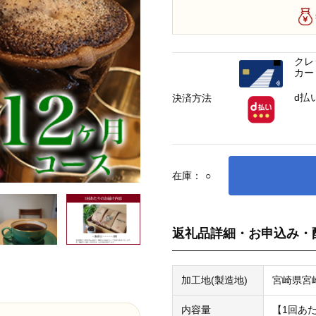
クレ
カー
d払
決済方法
在庫：
○
返礼品詳細・お申込み・
加工地(製造地)
宮崎県宮
内容量
【1回あ