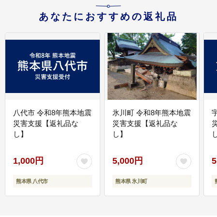
あなたにおすすめの返礼品
八代市 令和8年熊本地震
氷川町 令和8年熊本地震
災害支援【返礼品な
災害支援【返礼品な
し】
し】
し
1,000円
5,000円
5
熊本県 八代市
熊本県 氷川町