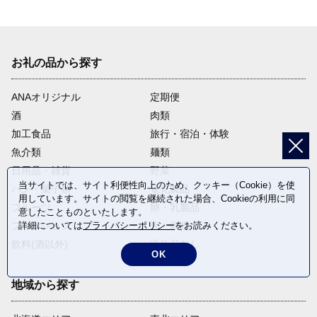
お礼の品から探す
ANAオリジナル
定期便
酒
肉類
加工食品
旅行・宿泊・体験
魚介類
麺類
日用品・雑貨
野菜
当サイトでは、サイト利便性向上のため、クッキー（Cookie）を使
パン・菓子類
電化製品
用しています。サイトの閲覧を継続された場合、Cookieの利用に同
フルーツ
卵・乳製品
意したことものといたします。
ファッション
米・穀物
詳細については
プライバシーポリシー
をお読みください。
飲料(酒以外)
返礼品なし
OK
地域から探す