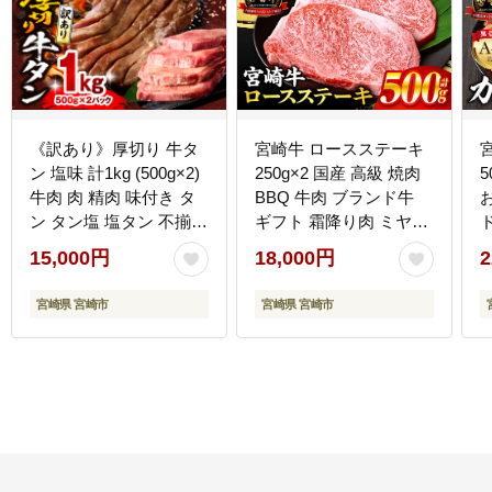
《訳あり》厚切り 牛タ
宮崎牛 ロースステーキ
ン 塩味 計1kg (500g×2)
250g×2 国産 高級 焼肉
5
牛肉 肉 精肉 味付き タ
BBQ 牛肉 ブランド牛
ン タン塩 塩タン 不揃い
ギフト 霜降り肉 ミヤチ
規格外 小分け パック 簡
ク
15,000円
18,000円
2
単調理 焼くだけ キャン
プ 焼肉 厚切り牛タン グ
宮崎県 宮崎市
宮崎県 宮崎市
ルメ お取り寄せ 宮崎県
宮崎市