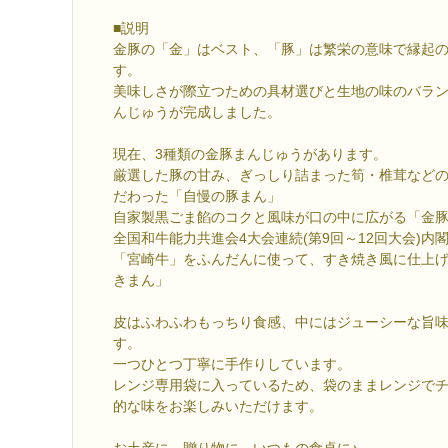
■説明
金豚の「金」はベスト、「豚」は繁栄の意味で縁起
す。
美味しさが際立つための具材選びと生地の味のバラ
んじゅうが完成しました。
現在、3種類の金豚まんじゅうがあります。
厳選した豚の甘み、ぎっしり詰まった筍・椎茸など
だわった「自慢の豚まん」
自家製黒ごま餡のコクと風味が口の中に広がる「金豚
全国和牛能力共進会4大会連続(第9回～12回大会)内
「宮崎牛」をふんだんに使って、すき焼き風に仕上げ
きまん」
皮はふわふわもっちり食感、中にはジューシーな旨
す。
一つひとつ丁寧に手作りしています。
レンジ専用袋に入っているため、袋のままレンジで
的な味をお楽しみいただけます。
お土産に、贈り物に、いつもの食卓に♪