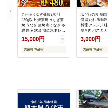
九州産うなぎ蒲焼3尾 計
塩だれの素 焼肉
480g以上 鰻蒲焼 うなぎ蒲
個 塩だれ 調味料
焼 うなぎ 蒲焼 冬うなぎ 冬
料理 アレンジ 味
鰻 国産 惣菜 簡単調理 レン
焼き肉 パスタ 
ジ 湯煎 ボイル 小分け パッ
ガーリック ニン
15,000円
3,000円
ク 冷凍 人気 おすすめ 鰻楽
トドア キャンプ 
ベキュー 特産品
宮崎県 宮崎市
宮崎県 宮崎市