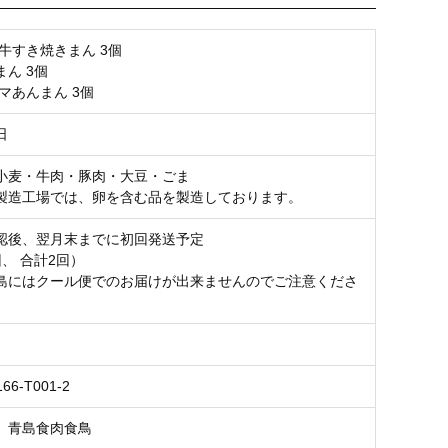
牛すき焼きまん 3個
ん 3個
マあんまん 3個
日
小麦・牛肉・豚肉・大豆・ごま
製造工場では、卵を含む品を製造しております。
認後、翌月末までに初回発送予定
、 合計2回）
島にはクール便でのお届けが出来ませんのでご注意くださ
166-T001-2
 青島食肉食鳥