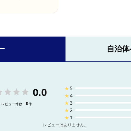
ー
自治体
★
5
0.0
★
4
★
3
0
レビュー件数：
件
★
2
★
1
レビューはありません。