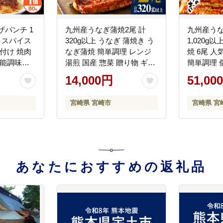
ザパンチ 1
九州産うなぎ蒲焼2尾 計
九州産うな
 スパイス
320g以上 うなぎ 蒲焼き う
1,020g
付け 焼肉
なぎ蒲焼 簡単調理 レンジ
焼 6尾 人
万能調味料
湯煎 国産 惣菜 贈り物 ギフ
簡単調理 
ニク アウ
ト 小分け パック 人気 鰻の
ト 贈り物
14,000円
51,00
BBQ バー
タレ
 グルメ
宮崎県 宮崎市
宮崎県 宮
あなたにおすすめの返礼品