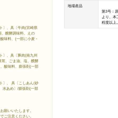
地場産品
第3号：
より、本
程度以上
ト〕、具〔牛肉(宮崎県
雨、醗酵調味料、えの
、酸味料、(一部に小麦・
ト〕、具〔豚肉(南九州
椎茸、ごま油、塩、醗酵
)、酸味料、膨張剤(一部
ト〕、 具〔こしあん(砂
、水あめ〕/膨張剤(一部
をお願いいたします。
のでご注意ください。