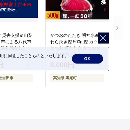
 災害支援※山梨
かつおのたたき 明神水産
田市による八代市
わら焼き鰹 500g 鰹 カツオ
【返礼品なし】
かつお 鰹たたき かつおタ
タキ 鰹のたたき かつおの
の利用に同意したことものといたします。
OK
タタキ 藁焼き わら焼き 魚
円
8,000円
さかな 海鮮 刺身 お刺身 冷
凍 ご家庭用 グルメ 特産品
士吉田市
高知県 黒潮町
ご当地 本場 高知 黒潮町 ギ
フト 贈答品 人気 返礼品 ふ
るさと納税 魚介類 高知県
産 土佐名物 高知県 高評価
食卓 ご飯のお供 父の日 ギ
フト プレゼント[1669]