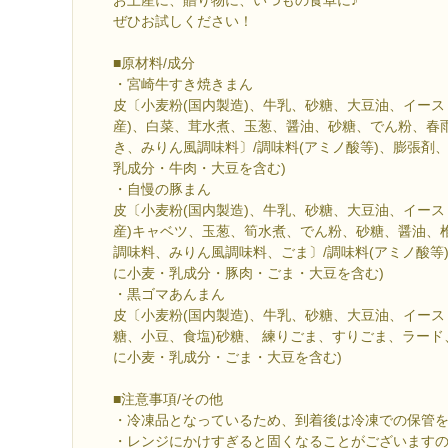
ぜひお試しください！
■原材料/成分
・宮崎牛すき焼きまん
皮〔小麦粉(国内製造)、牛乳、砂糖、大豆油、イース
産)、白菜、茸水煮、玉葱、醤油、砂糖、でん粉、春
き、みりん風調味料〕/調味料(アミノ酸等)、膨張剤
乳成分・牛肉・大豆を含む)
・自慢の豚まん
皮〔小麦粉(国内製造)、牛乳、砂糖、大豆油、イース
産)キャベツ、玉葱、筍水煮、でん粉、砂糖、醤油、
調味料、みりん風調味料、ごま〕/調味料(アミノ酸等
に小麦・乳成分・豚肉・ごま・大豆を含む)
・黒ゴマあんまん
皮〔小麦粉(国内製造)、牛乳、砂糖、大豆油、イース
糖、小豆、食塩)砂糖、 練りごま、すりごま、ラード
に小麦・乳成分・ごま・大豆を含む)
■注意事項/その他
・冷凍品となっているため、到着後は冷凍での保管
・レンジにかけすぎると固くなることがございます