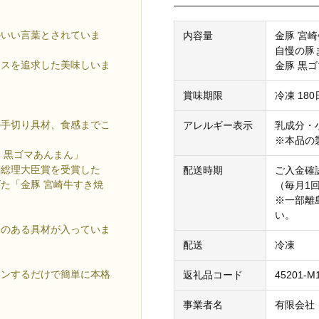
のいい言葉とされていま
内容量
金豚 宮崎
自慢の豚ま
ンスを追求した美味しいま
金豚 黒ゴ
賞味期限
冷凍 180
の手切り具材、食感までこ
アレルギー表示
乳成分・
※本品の
 黒ゴマあんまん」
閣総理大臣賞を受賞した
配送時期
ご入金確
た「金豚 宮崎牛すき焼
（毎月1回
※一部離
い。
味のある具材が入っていま
配送
冷凍
チンするだけで簡単に本格
返礼品コード
45201-M
事業者名
有限会社