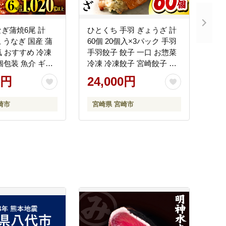
ぎ蒲焼6尾 計
ひとくち 手羽 ぎょうざ 計
以上 うなぎ 国産 蒲
60個 20個入×3パック 手羽
気 おすすめ 冷凍
手羽餃子 餃子 一口 お惣菜
個包装 魚介 ギフ
冷凍 冷凍餃子 宮崎餃子 お
 九州産 鰻楽
かず お惣菜 冷凍 つまみ 晩
0円
24,000円
酌
崎市
宮崎県 宮崎市