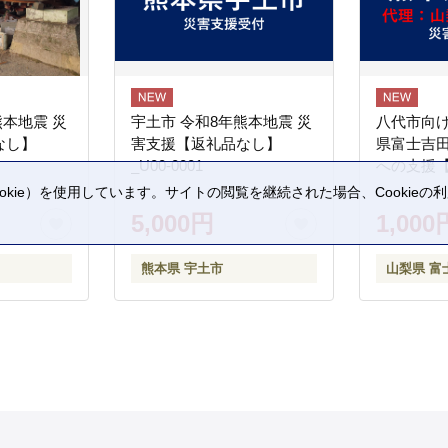
熊本地震 災
宇土市 令和8年熊本地震 災
八代市向け
なし】
害支援【返礼品なし】
県富士吉
_U00-0001
への支援
kie）を使用しています。サイトの閲覧を継続された場合、Cookie
。
5,000円
1,000
熊本県 宇土市
山梨県 富