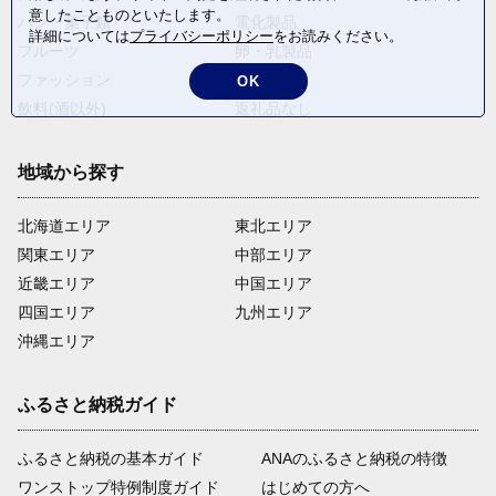
意したことものといたします。
パン・菓子類
電化製品
詳細については
プライバシーポリシー
をお読みください。
フルーツ
卵・乳製品
ファッション
米・穀物
OK
飲料(酒以外)
返礼品なし
地域から探す
北海道エリア
東北エリア
関東エリア
中部エリア
近畿エリア
中国エリア
四国エリア
九州エリア
沖縄エリア
ふるさと納税ガイド
ふるさと納税の基本ガイド
ANAのふるさと納税の特徴
ワンストップ特例制度ガイド
はじめての方へ