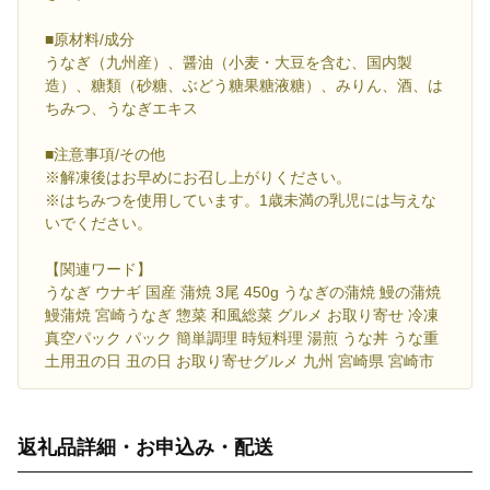
■原材料/成分
うなぎ（九州産）、醤油（小麦・大豆を含む、国内製
造）、糖類（砂糖、ぶどう糖果糖液糖）、みりん、酒、は
ちみつ、うなぎエキス
■注意事項/その他
※解凍後はお早めにお召し上がりください。
※はちみつを使用しています。1歳未満の乳児には与えな
いでください。
【関連ワード】
うなぎ ウナギ 国産 蒲焼 3尾 450g うなぎの蒲焼 鰻の蒲焼
鰻蒲焼 宮崎うなぎ 惣菜 和風総菜 グルメ お取り寄せ 冷凍
真空パック パック 簡単調理 時短料理 湯煎 うな丼 うな重
土用丑の日 丑の日 お取り寄せグルメ 九州 宮崎県 宮崎市
返礼品詳細・お申込み・配送