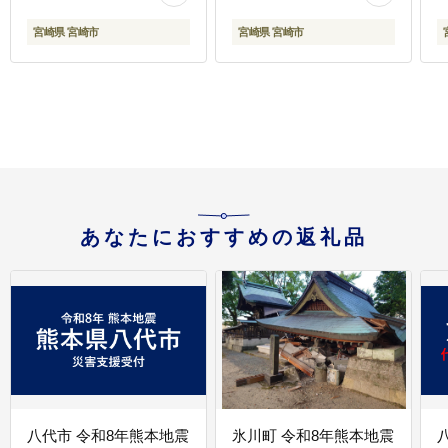
ク 人気 鰻のタレ
ぎ
宮崎県 宮崎市
宮崎県 宮崎市
あなたにおすすめの返礼品
八代市 令和8年熊本地震
氷川町 令和8年熊本地震