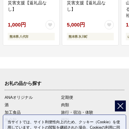
災害支援【返礼品な
災害支援【返礼品な
し】
し】
1,000円
5,000円
1
熊本県 八代市
熊本県 氷川町
お礼の品から探す
ANAオリジナル
定期便
酒
肉類
加工食品
旅行・宿泊・体験
魚介類
麺類
当サイトでは、サイト利便性向上のため、クッキー（Cookie）を使
日用品・雑貨
野菜
用しています。サイトの閲覧を継続された場合、Cookieの利用に同