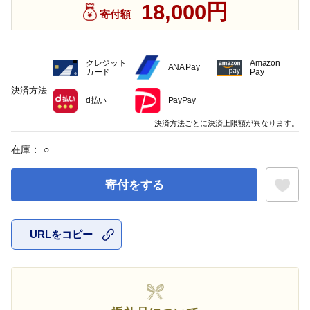
18,000円
寄付額
クレジット
Amazon
ANA Pay
カード
Pay
決済方法
d払い
PayPay
決済方法ごとに決済上限額が異なります。
在庫：
○
寄付をする
URLをコピー
お気に入