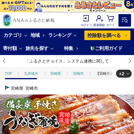
ログイン
新規登録
カート
カテゴリ
地域
ランキング
控除額を調べる
寄付額
旅先を探す
特集
ご利用ガイド
「ふるさとチョイス」システム連携に関して
+2
TOP
九州地方
宮崎県
宮崎市
【宮崎県産】うなぎ備長炭
TOP
魚介類
【宮崎県産】うなぎ備長炭手焼き蒲焼3尾(450g) うなぎ
宮崎県
宮崎市
TOP
魚介類
うなぎ
【宮崎県産】うなぎ備長炭手焼き蒲焼3尾(4