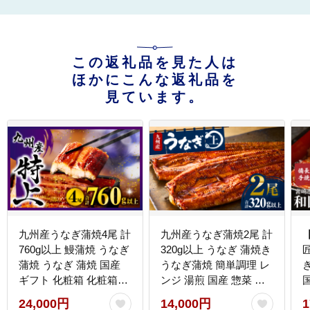
この返礼品を見た人は
ほかにこんな返礼品を
見ています。
九州産うなぎ蒲焼4尾 計
九州産うなぎ蒲焼2尾 計
760g以上 鰻蒲焼 うなぎ
320g以上 うなぎ 蒲焼き
蒲焼 うなぎ 蒲焼 国産
うなぎ蒲焼 簡単調理 レ
ギフト 化粧箱 化粧箱入
ンジ 湯煎 国産 惣菜 贈
り 小分け パック 冷凍
り物 ギフト 小分け パッ
24,000円
14,000円
1