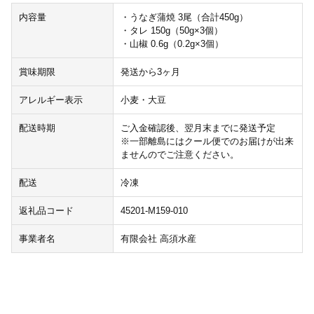
内容量
・うなぎ蒲焼 3尾（合計450g）
・タレ 150g（50g×3個）
・山椒 0.6g（0.2g×3個）
賞味期限
発送から3ヶ月
アレルギー表示
小麦・大豆
配送時期
ご入金確認後、翌月末までに発送予定
※一部離島にはクール便でのお届けが出来
ませんのでご注意ください。
配送
冷凍
返礼品コード
45201-M159-010
事業者名
有限会社 高須水産