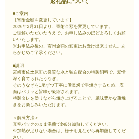
返礼品について
■ご案内
【寄附金額を変更しています】
2026年3月31日より、寄附金額を変更しています。
ご理解いただいたうえで、お申し込みのほどよろしくお願
いいたします。
※お申込み後の、寄附金額の変更はお受け出来ません。あ
らかじめご了承ください。
■説明
宮崎市佐土原町の良質な水と独自配合の特製飼料で、愛情
深く育てられたうなぎ。
そのうなぎを1尾ずつ丁寧に備長炭で手焼きするため、表
面はパリッと旨味が凝縮されます。
特製タレを塗りながら焼き上げることで、風味豊かな蒲焼
きをお楽しみいただけます。
＜解凍方法＞
真空パックのまま湯煎で約6分加熱してください。
※加熱が足りない場合は、様子を見ながら再加熱してくだ
さい。