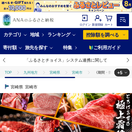
ログイン
新規登録
カート
カテゴリ
地域
ランキング
控除額を調べる
寄付額
旅先を探す
特集
ご利用ガイド
「ふるさとチョイス」システム連携に関して
+5
TOP
九州地方
宮崎県
宮崎市
《期間・数量限定》特選!
TOP
肉
《期間・数量限定》特選! 宮崎牛定期便Bコース 2024年3月
宮崎県
宮崎市
TOP
肉
牛肉
《期間・数量限定》特選! 宮崎牛定期便Bコース 2
TOP
肉
牛肉
宮崎牛
《期間・数量限定》特選! 宮崎牛定
TOP
肉
牛肉
ステーキ(牛肉)
《期間・数量限定》特選! 
TOP
肉
牛肉
すき焼き(牛肉)
《期間・数量限定》特選! 