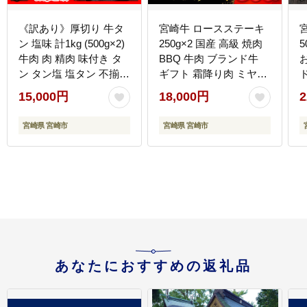
《訳あり》厚切り 牛タ
宮崎牛 ロースステーキ
ン 塩味 計1kg (500g×2)
250g×2 国産 高級 焼肉
5
牛肉 肉 精肉 味付き タ
BBQ 牛肉 ブランド牛
ン タン塩 塩タン 不揃い
ギフト 霜降り肉 ミヤチ
規格外 小分け パック 簡
ク
15,000円
18,000円
2
単調理 焼くだけ キャン
プ 焼肉 厚切り牛タン グ
宮崎県 宮崎市
宮崎県 宮崎市
ルメ お取り寄せ 宮崎県
宮崎市
あなたにおすすめの返礼品