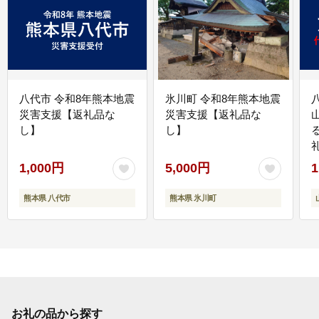
八代市 令和8年熊本地震
氷川町 令和8年熊本地震
災害支援【返礼品な
災害支援【返礼品な
し】
し】
1,000円
5,000円
1
熊本県 八代市
熊本県 氷川町
お礼の品から探す