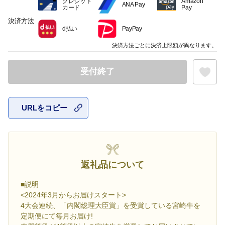
クレジット
Amazon
ANA Pay
カード
Pay
決済方法
d払い
PayPay
決済方法ごとに決済上限額が異なります。
受付終了
URLをコピー
お気に入
返礼品について
■説明
<2024年3月からお届けスタート>
4大会連続、「内閣総理大臣賞」を受賞している宮崎牛を
定期便にて毎月お届け!