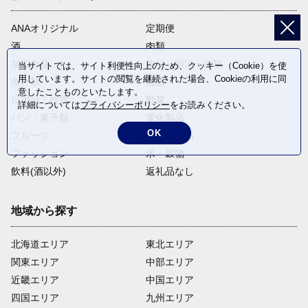
ANAオリジナル
定期便
酒
肉類
加工食品
旅行・宿泊・体験
当サイトでは、サイト利便性向上のため、クッキー（Cookie）を使
用しています。サイトの閲覧を継続された場合、Cookieの利用に同
魚介類
麺類
意したことものといたします。
日用品・雑貨
野菜
詳細については
プライバシーポリシー
をお読みください。
パン・菓子類
電化製品
OK
フルーツ
卵・乳製品
ファッション
米・穀物
飲料(酒以外)
返礼品なし
地域から探す
北海道エリア
東北エリア
関東エリア
中部エリア
近畿エリア
中国エリア
四国エリア
九州エリア