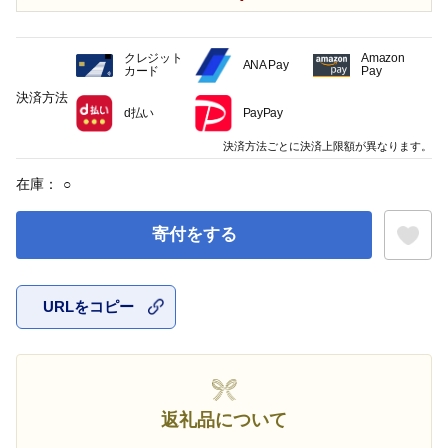
クレジット
Amazon
ANA Pay
カード
Pay
決済方法
d払い
PayPay
決済方法ごとに決済上限額が異なります。
在庫：
○
寄付をする
URLをコピー
お気に入
返礼品について