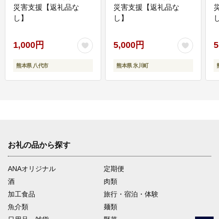
災害支援【返礼品な
災害支援【返礼品な
し】
し】
し
1,000円
5,000円
5
熊本県 八代市
熊本県 氷川町
お礼の品から探す
ANAオリジナル
定期便
酒
肉類
加工食品
旅行・宿泊・体験
魚介類
麺類