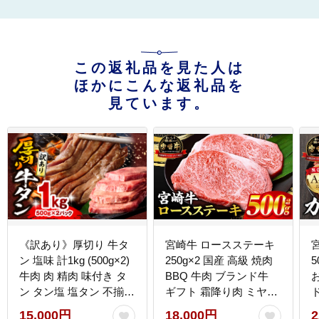
この返礼品を見た人は
ほかにこんな返礼品を
見ています。
《訳あり》厚切り 牛タ
宮崎牛 ロースステーキ
ン 塩味 計1kg (500g×2)
250g×2 国産 高級 焼肉
5
牛肉 肉 精肉 味付き タ
BBQ 牛肉 ブランド牛
ン タン塩 塩タン 不揃い
ギフト 霜降り肉 ミヤチ
規格外 小分け パック 簡
ク
15,000円
18,000円
2