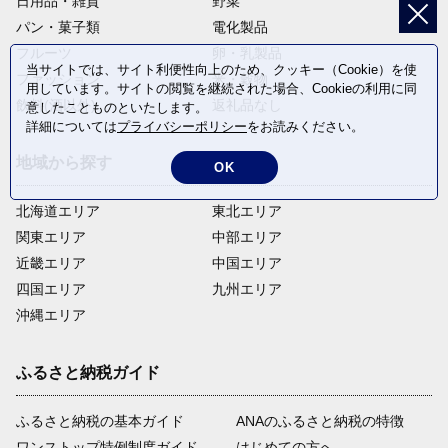
日用品・雑貨
野菜
パン・菓子類
電化製品
フルーツ
卵・乳製品
当サイトでは、サイト利便性向上のため、クッキー（Cookie）を使
ファッション
米・穀物
用しています。サイトの閲覧を継続された場合、Cookieの利用に同
飲料(酒以外)
返礼品なし
意したことものといたします。
詳細については
プライバシーポリシー
をお読みください。
地域から探す
OK
北海道エリア
東北エリア
関東エリア
中部エリア
近畿エリア
中国エリア
四国エリア
九州エリア
沖縄エリア
ふるさと納税ガイド
ふるさと納税の基本ガイド
ANAのふるさと納税の特徴
ワンストップ特例制度ガイド
はじめての方へ