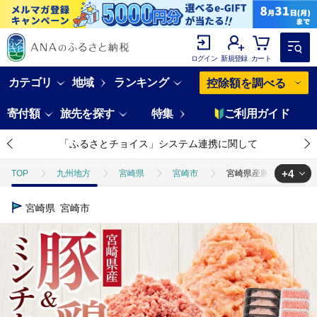
ログイン
新規登録
カート
カテゴリ
地域
ランキング
控除額を調べる
寄付額
旅先を探す
特集
ご利用ガイド
「ふるさとチョイス」システム連携に関して
+4
TOP
九州地方
宮崎県
宮崎市
宮崎県産豚ミンチ＆宮崎県産
TOP
肉
豚肉
宮崎県産豚ミンチ＆宮崎県産鶏ミンチ 合計5kg 国
宮崎県
宮崎市
TOP
肉
豚肉
ほかの豚肉
宮崎県産豚ミンチ＆宮崎県産鶏ミ
TOP
肉
鶏肉
宮崎県産豚ミンチ＆宮崎県産鶏ミンチ 合計5kg 国
TOP
肉
鶏肉
ほかの鶏肉
宮崎県産豚ミンチ＆宮崎県産鶏ミ