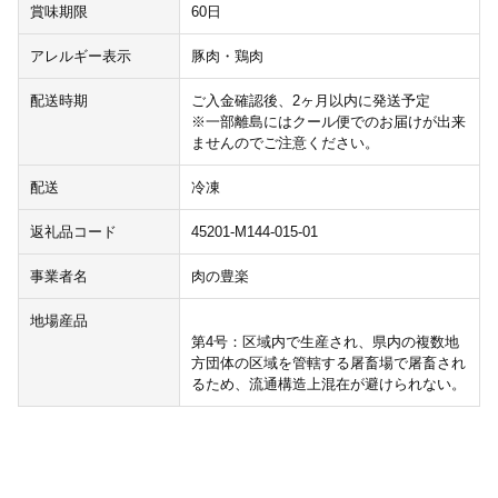
賞味期限
60日
アレルギー表示
豚肉・鶏肉
配送時期
ご入金確認後、2ヶ月以内に発送予定
※一部離島にはクール便でのお届けが出来
ませんのでご注意ください。
配送
冷凍
返礼品コード
45201-M144-015-01
事業者名
肉の豊楽
地場産品
第4号：区域内で生産され、県内の複数地
方団体の区域を管轄する屠畜場で屠畜され
るため、流通構造上混在が避けられない。