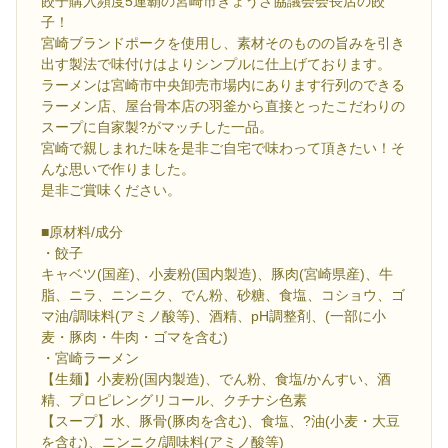
餃子購入頻度5連覇の宮崎市ぎょうざ協議会会長店の餃
子！
宮崎ブランドポークを使用し、素材そのものの旨みを引き
出す製法で味付けはよりシンプルに仕上げております。
ラーメンは宮崎市中央卸売市場内にあります行列のできる
ラーメン店、屋台骨本店の羽釜から直接とったこだわりの
スープに自家製?がマッチした一品。
宮崎で親しまれた味を是非ご自宅で味わって頂きたい！そ
んな思いで作りました。
是非ご賞味ください。
■原材料/成分
・餃子
キャベツ(国産)、小麦粉(国内製造)、豚肉(宮崎県産)、牛
脂、ニラ、ニンニク、でん粉、砂糖、食塩、コショウ、ゴ
マ油/調味料(アミノ酸等)、酒精、pH調整剤、(一部に小
麦・豚肉・牛肉・ゴマを含む)
・宮崎ラーメン
【生麺】小麦粉(国内製造)、でん粉、食塩/かんすい、酒
精、プロピレングリコール、クチナシ色素
【スープ】水、豚骨(豚肉を含む)、食塩、?油(小麦・大豆
を含む)、ニンニク/調味料(アミノ酸等)