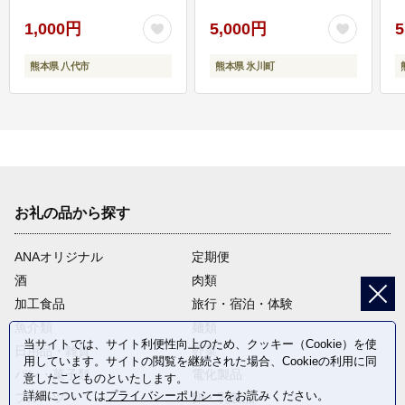
1,000円
5,000円
5
熊本県 八代市
熊本県 氷川町
お礼の品から探す
ANAオリジナル
定期便
酒
肉類
加工食品
旅行・宿泊・体験
魚介類
麺類
当サイトでは、サイト利便性向上のため、クッキー（Cookie）を使
日用品・雑貨
野菜
用しています。サイトの閲覧を継続された場合、Cookieの利用に同
パン・菓子類
電化製品
意したことものといたします。
詳細については
プライバシーポリシー
をお読みください。
フルーツ
卵・乳製品