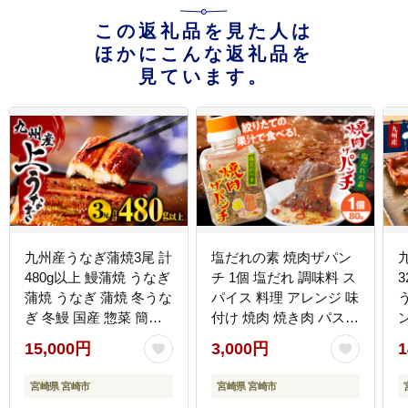
この返礼品を見た人は
ほかにこんな返礼品を
見ています。
九州産うなぎ蒲焼3尾 計
塩だれの素 焼肉ザパン
480g以上 鰻蒲焼 うなぎ
チ 1個 塩だれ 調味料 ス
蒲焼 うなぎ 蒲焼 冬うな
パイス 料理 アレンジ 味
ぎ 冬鰻 国産 惣菜 簡単
付け 焼肉 焼き肉 パスタ
調理 レンジ 湯煎 ボイル
万能調味料 ガーリック
15,000円
3,000円
1
小分け パック 冷凍 人気
ニンニク アウトドア キ
おすすめ 鰻楽
ャンプ BBQ バーベキュ
宮崎県 宮崎市
宮崎県 宮崎市
ー 特産品 グルメ