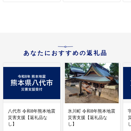
あなたにおすすめの返礼品
八代市 令和8年熊本地震
氷川町 令和8年熊本地震
災害支援【返礼品な
災害支援【返礼品な
し】
し】
し