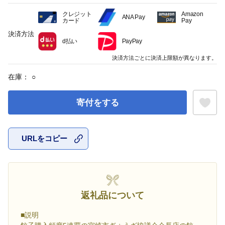
クレジット
Amazon
ANA Pay
カード
Pay
決済方法
d払い
PayPay
決済方法ごとに決済上限額が異なります。
在庫：
○
寄付をする
URLをコピー
お気に入
返礼品について
■説明