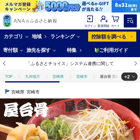
ログイン
新規登録
カート
カテゴリ
地域
ランキング
控除額を調べる
寄付額
旅先を探す
特集
ご利用ガイド
「ふるさとチョイス」システム連携に関して
+2
TOP
九州地方
宮崎県
宮崎市
屋台骨 宮崎餃子(60個
TOP
加工食品
惣菜・レトルト
餃子
屋台骨 宮崎餃子
宮崎県
宮崎市
TOP
麺類
ラーメン
屋台骨 宮崎餃子(60個)と宮崎ラーメン