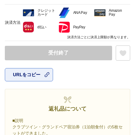
クレジット
Amazon
ANA Pay
カード
Pay
決済方法
d払い
PayPay
決済方法ごとに決済上限額が異なります。
受付終了
URLをコピー
お気に入
返礼品について
■説明
クラブツイン・グランドペア宿泊券（1泊朝食付）の5枚セ
ットができました。