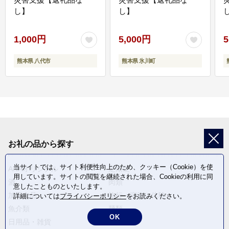
し】
し】
し
1,000円
5,000円
5
熊本県 八代市
熊本県 氷川町
お礼の品から探す
当サイトでは、サイト利便性向上のため、クッキー（Cookie）を使
ANAオリジナル
定期便
用しています。サイトの閲覧を継続された場合、Cookieの利用に同
酒
肉類
意したことものといたします。
加工食品
旅行・宿泊・体験
詳細については
プライバシーポリシー
をお読みください。
魚介類
麺類
OK
日用品・雑貨
野菜