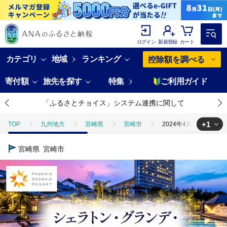
ログイン
新規登録
カート
カテゴリ
地域
ランキング
控除額を調べる
寄付額
旅先を探す
特集
ご利用ガイド
「ふるさとチョイス」システム連携に関して
+1
TOP
九州地方
宮崎県
宮崎市
2024年4月発券分よ
TOP
旅行・宿泊・体験
宿泊券
2024年4月発券分より値
宮崎県
宮崎市