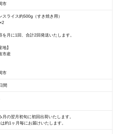
岡市
ンスライス約500g（すき焼き用）
×2
容を月に1回、合計2回発送いたします。
産地】
岐市産
】
岡市
日間
豆
み月の翌月初旬に初回出荷いたします。
降は約1ヶ月毎にお届けいたします。