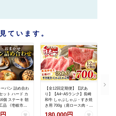
見ています。
ーパン 詰め合わ
【全12回定期便】【訳あ
 セット ハード カ
り】【A4~A5ランク】長崎
16個 ステーキ 朝
和牛 しゃぶしゃぶ・すき焼
加工品 《壱岐市》
き用 700g（肩ロース肉・肩
】[JEU002]
バラ肉・モモ肉）《壱岐
0円
180,000円