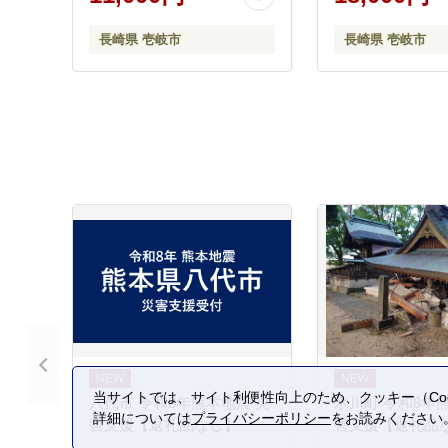
送 11000 11000円 [JEP008]
[JEP006]
長崎県 壱岐市
長崎県 壱岐市
当サイトでは、サイト利便性向上のため、クッキー（Coo
八代市 令和8年熊本地震 災
氷川町 令和8年
詳細については
プライバシーポリシー
をお読みください
害支援【返礼品なし】
害支援【返礼品