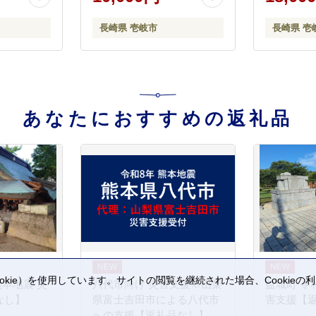
送 訳あり A5 黒毛和牛 ギフ
18000 18
ト [JGH001] 10000 10000円
長崎県 壱岐市
長崎県 壱
1万円
あなたにおすすめの返礼品
kie）を使用しています。サイトの閲覧を継続された場合、Cookie
熊本地震 災
八代市向け 災害支援※山梨
益城町 令
。
なし】
県富士吉田市による八代市
害支援【
への支援【返礼品なし】