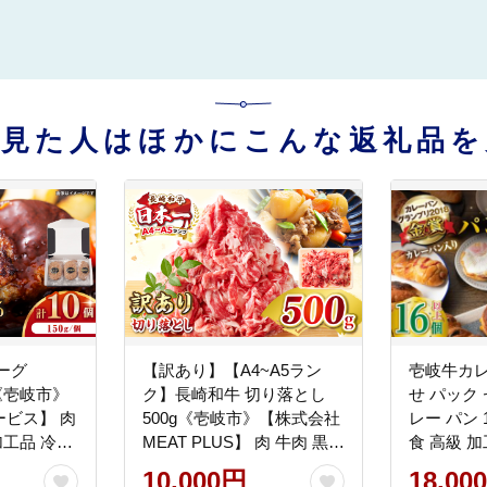
を見た人はほかにこんな返礼品を
ーグ
【訳あり】【A4~A5ラン
壱岐牛カレ
）《壱岐市》
ク】長崎和牛 切り落とし
せ パック
ビス】 肉
500g《壱岐市》【株式会社
レー パン 
加工品 冷凍
MEAT PLUS】 肉 牛肉 黒毛
食 高級 
00円
和牛 焼き肉 ご褒美 冷凍配
【パンプラス
10,000円
18,00