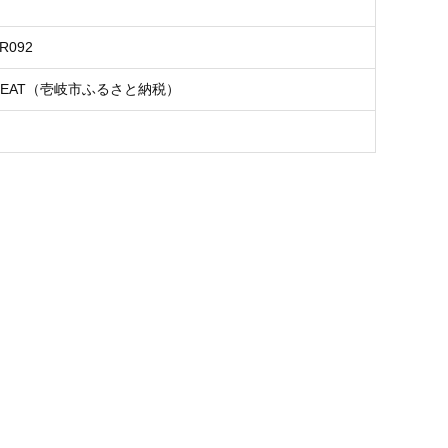
ER092
 MEAT（壱岐市ふるさと納税）