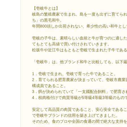
【壱岐牛とは】
岐島の繁殖農家で生まれ、島を一度も出ずに育てら
ち」の黒毛和牛。
年間800頭しか出荷されない、希少性の高い和牛と
壱岐の子牛は、素晴らしい血統と牛が育つのに適し
てもとても高値で買い付けされていきます。
松坂牛や近江牛はもともと壱岐で生まれた子牛であ
「壱岐牛」は、他ブランド和牛と比較しても、以下
1．壱岐で生まれ、壱岐で育った牛であること。
2．育てられる肥育農家が決まっていて、壱岐市農業
構成員であること。
3．餌が決められていて「一支國配合飼料」で肥育さ
4．枝肉格付けで肉質等級が5等級4等級3等級のもの
安定して高品質の肉質であること、安心安全である
で壱岐牛ブランドの信用を築き上げてきました。
そのため、食のプロや全国の食通の間で絶大な支持