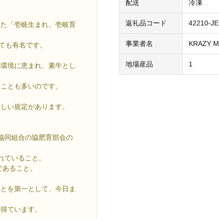
配送
冷凍
返礼品コード
42210-J
れた「壱岐生まれ、壱岐育
事業者名
KRAZY
しても有名です。
地場産品
1
た環境に恵まれ、素牛とし
ることも多いのです。
厳しい規定があります。
協同組合の協肥育部会の
れていること。
であること。
ことを第一として、今日ま
を得ています。