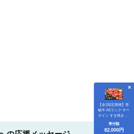
【全2回定期便】壱
岐牛 A5ランク サー
ロイン すき焼きセ
ット（割下付き）
寄付額
（雌）《壱岐市》
82,000円
【KRAZY MEAT】