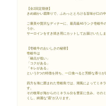
【全2回定期便】
きめ細かい霜降りで、ふわっととろける旨味が口の
ご褒美や贅沢なディナーに、最高級A5ランク壱岐牛
うか。
サーロインをすき焼き用にカットしてお届けいたしま
【壱岐牛のおいしさの秘密】
壱岐牛は
「融点が低い」
「コクがある」
「キレがある」
という3つの特徴を持ち、一口食べると芳醇な香りが
四方を海に囲まれた壱岐島では、潮風によってミネ
す。
その牧草が海からのミネラル分を豊富に含み、その
くし、綺麗な”霜”が入ります。