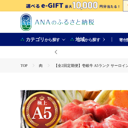
カテゴリ
地域
から探す
から探す
寄付
TOP
肉
【全2回定期便】壱岐牛 A5ランク サーロイン 
TOP
肉
牛肉
【全2回定期便】壱岐牛 A5ランク 
TOP
肉
豚肉
すき焼き(豚肉)
【全2回定期便】壱岐牛 A5ランク サーロイン すき焼きセット（割下付