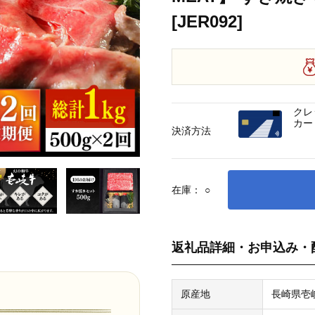
[JER092]
クレ
カー
決済方法
在庫：
○
返礼品詳細・お申込み・
原産地
長崎県壱