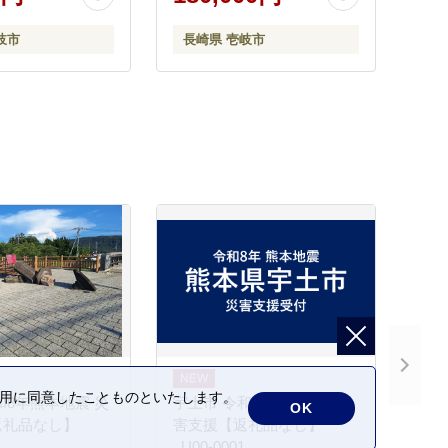
000円
市》【株式会社MEAT
PLUS】肉 牛肉 冷凍配送 訳
岐市
長崎県 壱岐市
あり しゃぶしゃぶ用 すき
焼用 A5 [JGH070] 200000
200000円 20万円
の利用に同意したことものといたします。
和8年熊本地震 災
宇土市 令和8年熊本地震 災
OK
返礼品なし】
害支援【返礼品なし】
_U00-0001