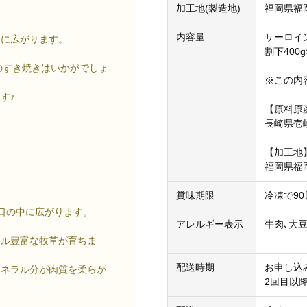
加工地(製造地)
福岡県福
内容量
サーロイ
中に広がります。
割下400g
のすき焼きはいかがでしょ
※この内
す♪
【原料原
長崎県壱
【加工地
福岡県福
賞味期限
冷凍で90
口の中に広がります。
アレルギー表示
牛肉､大
ラル豊富な牧草が育ちま
配送時期
お申し込
ミネラル分が肉質を柔らか
2回目以