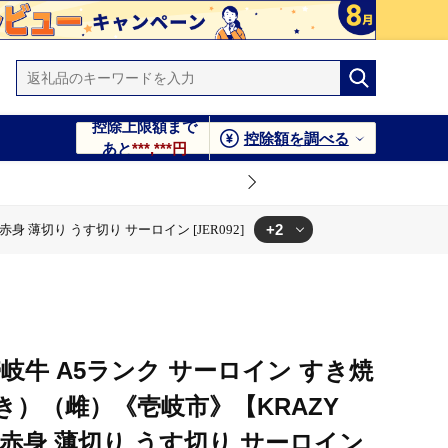
控除上限額まで
控除額を調べる
あと
***,***円
+2
薄切り うす切り サーロイン [JER092]
き焼き 赤身 薄切り うす切り サーロイン [JER092]
ロイン [JER092]
岐牛 A5ランク サーロイン すき焼
）（雌）《壱岐市》【KRAZY
 赤身 薄切り うす切り サーロイン