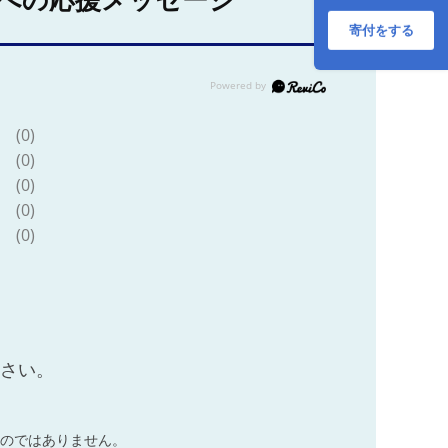
への応援メッセージ
すき焼き 赤身 薄切
り うす切り サーロ
寄付をする
イン [JER092]
(0)
(0)
(0)
(0)
(0)
ださい。
のではありません。