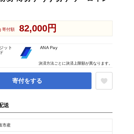
82,000円
寄付額
ジット
ANA Pay
ド
決済方法ごとに決済上限額が異なります。
寄付をする
配送
お気に入り登録
岐市産