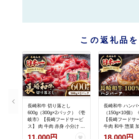
この返礼品
長崎和牛 切り落とし
長崎和牛 ハンバ
600g（300g×2パック）《壱
（150g×10個
岐市》【長崎フードサービ
【長崎フードサー
ス】 肉 牛肉 赤身 小分け 国
牛肉 和牛 惣菜 
産 切落し 切り落し 冷凍配
配送 18000 180
11,000円
18,000円