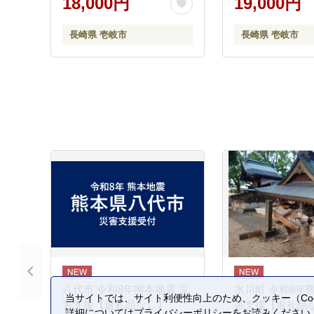
18,000円
19,000円
吟醸 1本 ギフト
のし プレゼント 1
長崎県 壱岐市
長崎県 壱岐市
19000円 のし プレゼント
ギフト
八代市 令和8年熊本地震 災
氷川町 令和8年
当サイトでは、サイト利便性向上のため、クッキー（Coo
害支援【返礼品なし】
害支援【返礼品
詳細については
プライバシーポリシー
をお読みください