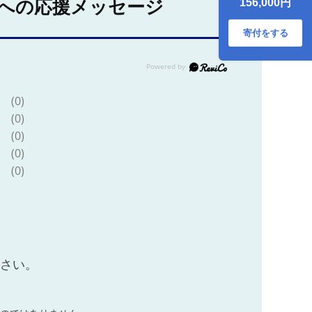
156,000円
への応援メッセージ
香 1本付き 《壱岐
市》【下久商店株
式会社】 酒 焼酎 む
寄付をする
ぎ焼酎 ゆず
[JBZ061] 200000
200000円 20万円
(0)
(0)
(0)
(0)
(0)
ださい。