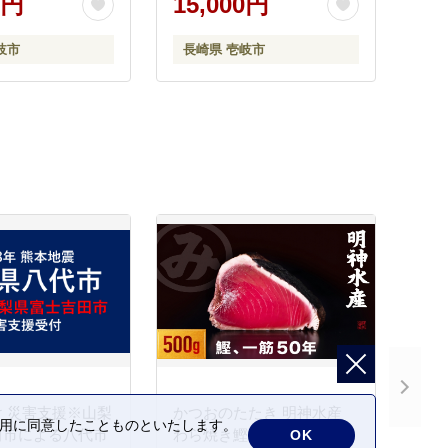
0円
15,000円
チゴ 苺 定期便 果物 フルー
ツ スムージー 15000 15000
岐市
長崎県 壱岐市
円
 災害支援※山梨
かつおのたたき 明神水産
の利用に同意したことものといたします。
田市による八代市
わら焼き鰹 500g 鰹 カツオ
OK