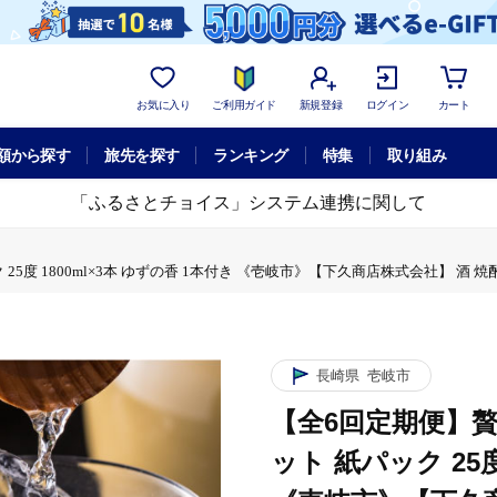
お気に入り
ご利用ガイド
新規登録
ログイン
カート
額から探す
旅先を探す
ランキング
特集
取り組み
「ふるさとチョイス」システム連携に関して
1800ml×3本 ゆずの香 1本付き 《壱岐市》【下久商店株式会社】 酒 焼酎 むぎ焼酎 
長崎県
壱岐市
【全6回定期便】贅
ット 紙パック 25度