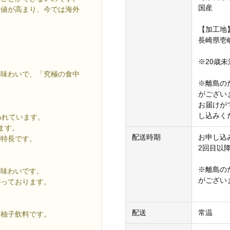
国産
価値が高まり、今では海外
【加工地
長崎県壱
※20歳
い味わいで、「究極の食中
※離島の
がござい
お届けが
し込みく
われています。
います。
配送時期
お申し込
が特長です。
2回目以
※離島の
な味わいです。
がござい
がっております。
300ml
配送
常温
た柚子飲料です。