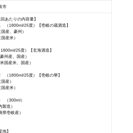
岐市
1回あたりの内容量】
 （1800ml/25度）【壱岐の蔵酒造】
 （国産、豪州）
 （国産米）
1800ml/25度）【玄海酒造】
3（豪州産、国産）
3（米国産米、国産）
 （1800ml/25度）【壱岐の華】
 （国産）
 （国産米）
 （300ml）
内製造）
崎県壱岐産）
産地】