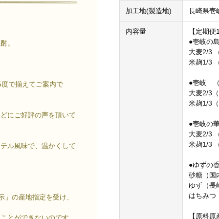
加工地(製造地)
長崎県壱
内容量
【定期便
●壱岐の島
焼酎。
大麦2/3
米麹1/3
●壱岐 （
5度で揃えてご案内で
大麦2/
米麹1/
きます。
などにご好評の声を頂いて
●壱岐の華
大麦2/3
。
米麹1/3
クテル風味で、温かくして
●ゆずの香
砂糖（国
ゆず（長
はちみつ
表示」の産地指定を受け、
【原料原
ることができないのです。