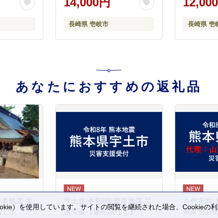
14,000円
12,00
 敬老の日
9000
長崎県 壱岐市
長崎県 壱
あなたにおすすめの返礼品
熊本地震 災
宇土市 令和8年熊本地震 災
八代市向け
kie）を使用しています。サイトの閲覧を継続された場合、Cookie
なし】
害支援【返礼品なし】
県富士吉
。