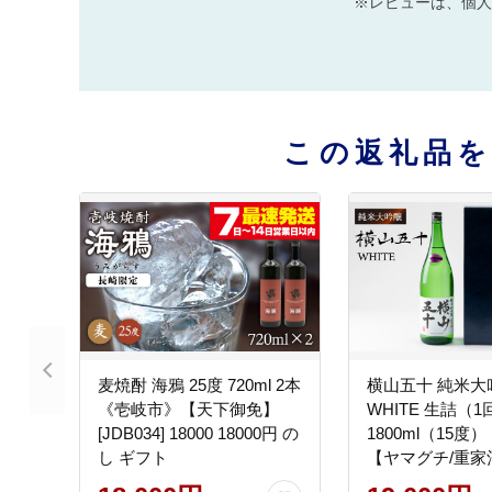
※レビューは、個人
この返礼品
麦焼酎 海鴉 25度 720ml 2本
横山五十 純米大
《壱岐市》【天下御免】
WHITE 生詰（
[JDB034] 18000 18000円 の
1800ml（15
し ギフト
【ヤマグチ/重家
[JCG002] 酒 