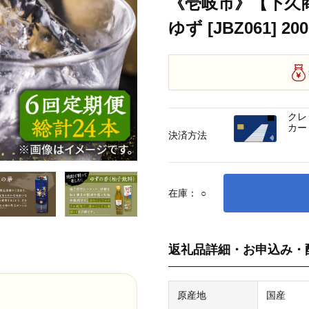
《壱岐市》【下久商
ゆず [JBZ061] 20
クレ
カー
決済方法
在庫：
○
返礼品詳細・お申込み・
原産地
国産