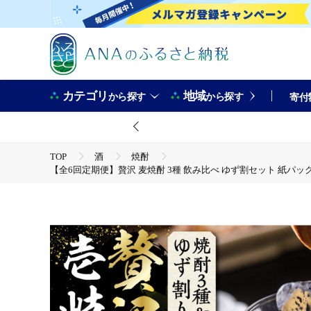
カテゴリ
地域
から探す
から探す
寄付
TOP
酒
焼酎
【全6回定期便】贅沢 麦焼酎 3種 飲み比べ ゆず割セット 紙パック 25度 