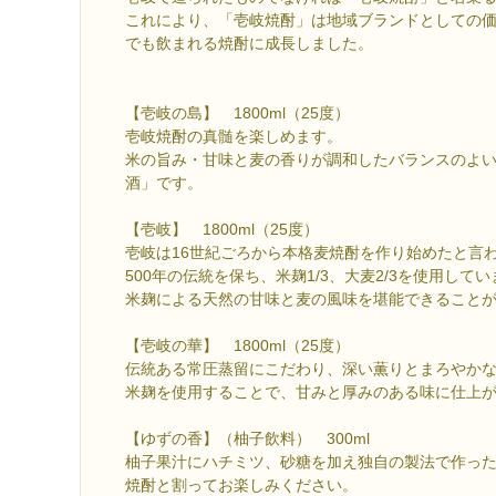
これにより、「壱岐焼酎」は地域ブランドとしての
でも飲まれる焼酎に成長しました。
【壱岐の島】 1800ml（25度）
壱岐焼酎の真髄を楽しめます。
米の旨み・甘味と麦の香りが調和したバランスのよ
酒」です。
【壱岐】 1800ml（25度）
壱岐は16世紀ごろから本格麦焼酎を作り始めたと言
500年の伝統を保ち、米麹1/3、大麦2/3を使用して
米麹による天然の甘味と麦の風味を堪能できること
【壱岐の華】 1800ml（25度）
伝統ある常圧蒸留にこだわり、深い薫りとまろやか
米麹を使用することで、甘みと厚みのある味に仕上
【ゆずの香】（柚子飲料） 
柚子果汁にハチミツ、砂糖を加え独自の製法で作っ
焼酎と割ってお楽しみください。