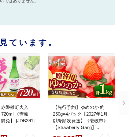
のではありません。
見ています。
 赤磐雄町火入
【先行予約】ゆめのか 約
720ml 《壱岐
250g×4パック【2027年1月
免】 [JDB391]
以降順次発送】《壱岐市》
【Strawberry Gang】
[JEM001] セット いちご イ