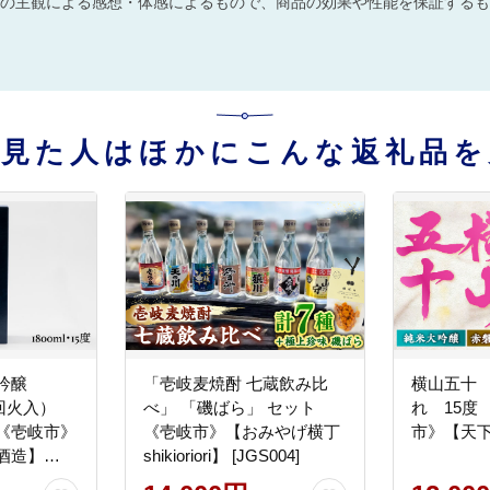
の主観による感想・体感によるもので、商品の効果や性能を保証するも
を見た人はほかにこんな返礼品を
吟醸
「壱岐麦焼酎 七蔵飲み比
横山五十
1回火入）
べ」 「磯ばら」 セット
れ 15度 
度）《壱岐市》
《壱岐市》【おみやげ横丁
市》【天下御
酒造】
shikioriori】 [JGS004]
お酒 日本酒 大