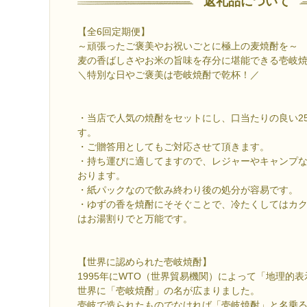
返礼品について
【全6回定期便】
～頑張ったご褒美やお祝いごとに極上の麦焼酎を～
麦の香ばしさやお米の旨味を存分に堪能できる壱岐
＼特別な日やご褒美は壱岐焼酎で乾杯！／
・当店で人気の焼酎をセットにし、口当たりの良い2
す。
・ご贈答用としてもご対応させて頂
・持ち運びに適してますので、レジャーやキャンプ
おります。
・紙パックなので飲み終わり後の処分が容易です
・ゆずの香を焼酎にそそぐことで、冷たくしてはカ
はお湯割りでと万能です。
【世界に認められた壱岐焼酎】
1995年にWTO（世界貿易機関）によって「地理的
世界に「壱岐焼酎」の名が広まりました。
壱岐で造られたものでなければ「壱岐焼酎」と名乗