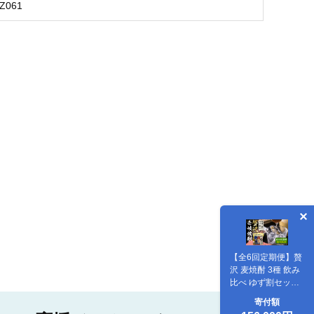
BZ061
【全6回定期便】贅
沢 麦焼酎 3種 飲み
比べ ゆず割セット
紙パック 25度
寄付額
1800ml×3本 ゆずの