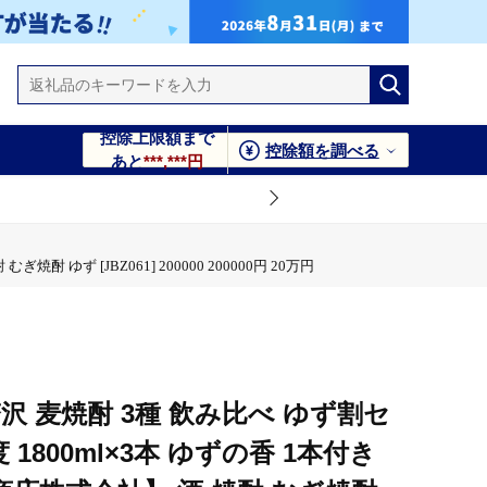
控除上限額まで
控除額を調べる
あと
***,***円
ゆず [JBZ061] 200000 200000円 20万円
沢 麦焼酎 3種 飲み比べ ゆず割セ
 1800ml×3本 ゆずの香 1本付き