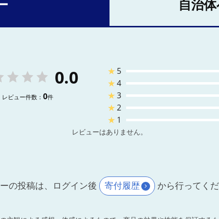
ー
自治体
★
5
0.0
★
4
★
3
0
レビュー件数：
件
★
2
★
1
レビューはありません。
ーの投稿は、ログイン後
寄付履歴
から行ってく