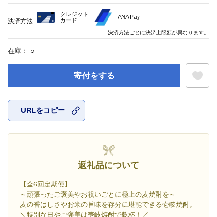
クレジット
ANA Pay
カード
決済方法
決済方法ごとに決済上限額が異なります。
在庫：
○
寄付をする
URLをコピー
お気に入
返礼品について
【全6回定期便】
～頑張ったご褒美やお祝いごとに極上の麦焼酎を～
麦の香ばしさやお米の旨味を存分に堪能できる壱岐焼酎。
＼特別な日やご褒美は壱岐焼酎で乾杯！／