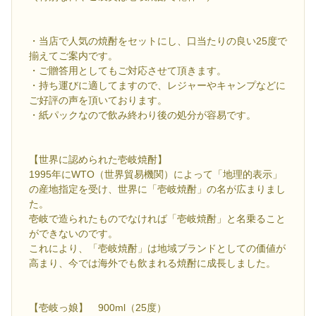
・当店で人気の焼酎をセットにし、口当たりの良い25度で
揃えてご案内です。
・ご贈答用としてもご対応させて頂きます。
・持ち運びに適してますので、レジャーやキャンプなどに
ご好評の声を頂いております。
・紙パックなので飲み終わり後の処分が容易です。
【世界に認められた壱岐焼酎】
1995年にWTO（世界貿易機関）によって「地理的表示」
の産地指定を受け、世界に「壱岐焼酎」の名が広まりまし
た。
壱岐で造られたものでなければ「壱岐焼酎」と名乗ること
ができないのです。
これにより、「壱岐焼酎」は地域ブランドとしての価値が
高まり、今では海外でも飲まれる焼酎に成長しました。
【壱岐っ娘】 900ml（25度）