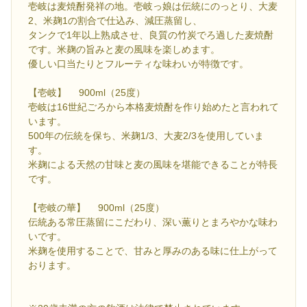
壱岐は麦焼酎発祥の地。壱岐っ娘は伝統にのっとり、大麦
2、米麹1の割合で仕込み、減圧蒸留し、
タンクで1年以上熟成させ、良質の竹炭でろ過した麦焼酎
です。米麹の旨みと麦の風味を楽しめます。
優しい口当たりとフルーティな味わいが特徴です。
【壱岐】 900ml（25度）
壱岐は16世紀ごろから本格麦焼酎を作り始めたと言われて
います。
500年の伝統を保ち、米麹1/3、大麦2/3を使用していま
す。
米麹による天然の甘味と麦の風味を堪能できることが特長
です。
【壱岐の華】 900ml（25度）
伝統ある常圧蒸留にこだわり、深い薫りとまろやかな味わ
いです。
米麹を使用することで、甘みと厚みのある味に仕上がって
おります。