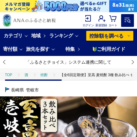
ログイン
新規登録
カート
カテゴリ
地域
ランキング
控除額を調べる
寄付額
旅先を探す
特集
ご利用ガイド
「ふるさとチョイス」システム連携に関して
TOP
酒
焼酎
【全6回定期便】至高 麦焼酎 3種 飲み比べ セット
長崎県
壱岐市