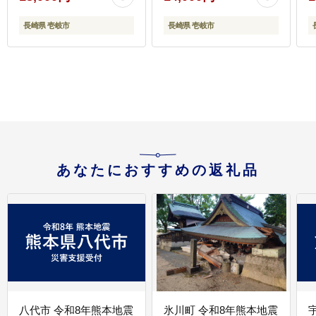
長崎県 壱岐市
長崎県 壱岐市
レ
あなたにおすすめの返礼品
八代市 令和8年熊本地震
氷川町 令和8年熊本地震