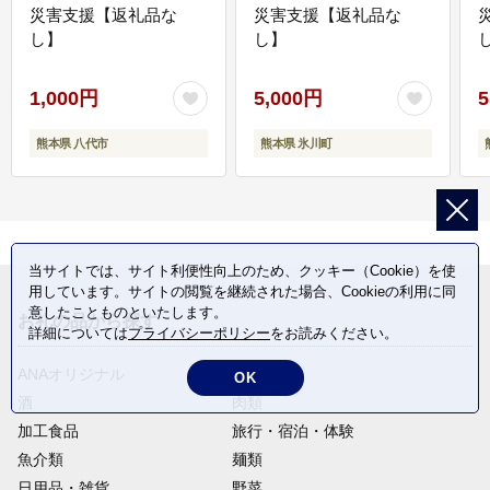
災害支援【返礼品な
災害支援【返礼品な
し】
し】
し
1,000円
5,000円
5
熊本県 八代市
熊本県 氷川町
当サイトでは、サイト利便性向上のため、クッキー（Cookie）を使
用しています。サイトの閲覧を継続された場合、Cookieの利用に同
意したことものといたします。
お礼の品から探す
詳細については
プライバシーポリシー
をお読みください。
ANAオリジナル
定期便
OK
酒
肉類
加工食品
旅行・宿泊・体験
魚介類
麺類
日用品・雑貨
野菜