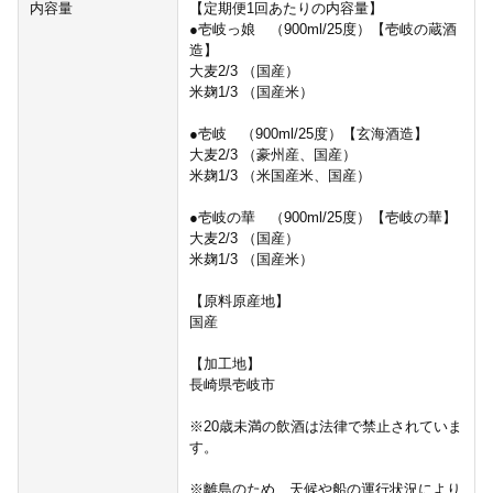
内容量
【定期便1回あたりの内容量】
●壱岐っ娘 （900ml/25度）【壱岐の蔵酒
造】
大麦2/3 （国産）
米麹1/3 （国産米）
●壱岐 （900ml/25度）【玄海酒造】
大麦2/3 （豪州産、国産）
米麹1/3 （米国産米、国産）
●壱岐の華 （900ml/25度）【壱岐の華】
大麦2/3 （国産）
米麹1/3 （国産米）
【原料原産地】
国産
【加工地】
長崎県壱岐市
※20歳未満の飲酒は法律で禁止されていま
す。
※離島のため、天候や船の運行状況により