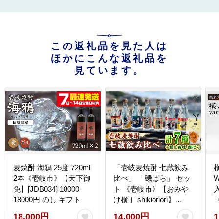
この返礼品を見た人は
ほかにこんな返礼品を
見ています。
麦焼酎 海鴉 25度 720ml
「壱岐麦焼酎 七蔵飲み
2本《壱岐市》【天下御
比べ」 「磯ばら」 セッ
免】[JDB034] 18000
ト 《壱岐市》【おみや
入
18000円 のし ギフト
げ横丁 shikioriori】
[JGS004]
重
18,000円
14,000円
1