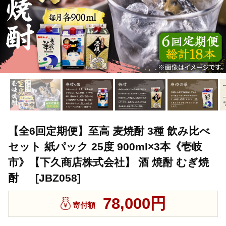
【全6回定期便】至高 麦焼酎 3種 飲み比べ
セット 紙パック 25度 900ml×3本《壱岐
市》【下久商店株式会社】 酒 焼酎 むぎ焼
酎 [JBZ058]
78,000円
寄付額