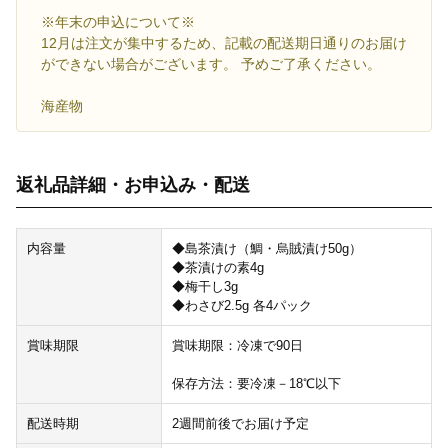
※年末の申込について※
12月は注文が集中するため、記載の配送期日通りのお届け
ができない場合がございます。 予めご了承ください。
海産物
返礼品詳細・お申込み・配送
内容量
◆島茶漬け（鯛・烏賊漬け50g）
◆茶漬けの素4g
◆梅干し3g
◆わさび2.5g 各4パック
賞味期限
賞味期限：冷凍で90日
保存方法：要冷凍－18℃以下
配送時期
2週間前後でお届け予定