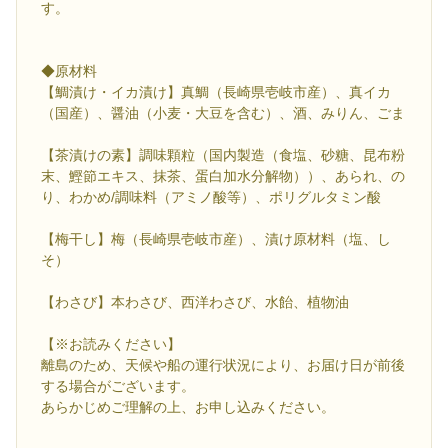
す。
◆原材料
【鯛漬け・イカ漬け】真鯛（長崎県壱岐市産）、真イカ
（国産）、醤油（小麦・大豆を含む）、酒、みりん、ごま
【茶漬けの素】調味顆粒（国内製造（食塩、砂糖、昆布粉
末、鰹節エキス、抹茶、蛋白加水分解物））、あられ、の
り、わかめ/調味料（アミノ酸等）、ポリグルタミン酸
【梅干し】梅（長崎県壱岐市産）、漬け原材料（塩、し
そ）
【わさび】本わさび、西洋わさび、水飴、植物油
【※お読みください】
離島のため、天候や船の運行状況により、お届け日が前後
する場合がございます。
あらかじめご理解の上、お申し込みください。