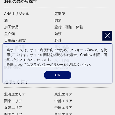
お礼の品から探す
ANAオリジナル
定期便
酒
肉類
加工食品
旅行・宿泊・体験
魚介類
麺類
日用品・雑貨
野菜
パン・菓子類
電化製品
当サイトでは、サイト利便性向上のため、クッキー（Cookie）を使
フルーツ
卵・乳製品
用しています。サイトの閲覧を継続された場合、Cookieの利用に同
意したことものといたします。
ファッション
米・穀物
詳細については
プライバシーポリシー
をお読みください。
飲料(酒以外)
返礼品なし
OK
地域から探す
北海道エリア
東北エリア
関東エリア
中部エリア
近畿エリア
中国エリア
四国エリア
九州エリア