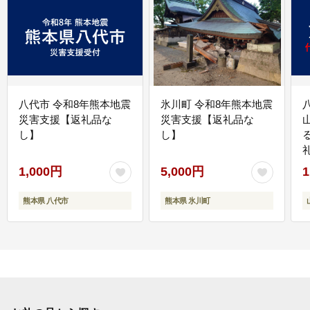
八代市 令和8年熊本地震
氷川町 令和8年熊本地震
災害支援【返礼品な
災害支援【返礼品な
し】
し】
1,000円
5,000円
1
熊本県 八代市
熊本県 氷川町