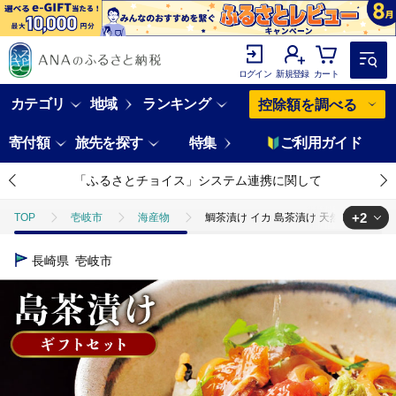
ログイン
新規登録
カート
カテゴリ
地域
ランキング
控除額を調べる
寄付額
旅先を探す
特集
ご利用ガイド
「ふるさとチョイス」システム連携に関して
+2
TOP
壱岐市
海産物
鯛茶漬け イカ 島茶漬け 天然鯛 烏賊 4人前
TOP
魚介類
鮮魚
ほかの鮮魚
鯛茶漬け イカ 島茶漬け 
長崎県
壱岐市
TOP
加工食品
缶詰・瓶詰
魚(缶詰・瓶詰)
鯛茶漬け イ