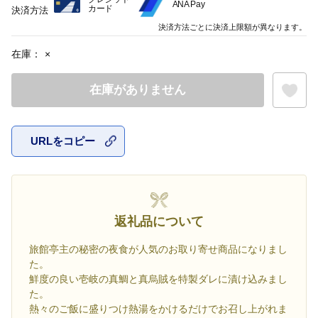
ANA Pay
カード
決済方法
決済方法ごとに決済上限額が異なります。
在庫：
×
在庫がありません
URLをコピー
お気に入
返礼品について
旅館亭主の秘密の夜食が人気のお取り寄せ商品になりまし
た。
鮮度の良い壱岐の真鯛と真烏賊を特製ダレに漬け込みまし
た。
熱々のご飯に盛りつけ熱湯をかけるだけでお召し上がれま