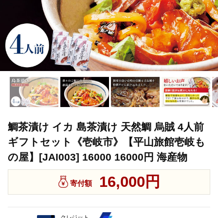
鯛茶漬け イカ 島茶漬け 天然鯛 烏賊 4人前
ギフトセット《壱岐市》【平山旅館壱岐も
の屋】[JAI003] 16000 16000円 海産物
16,000円
寄付額
クレジット