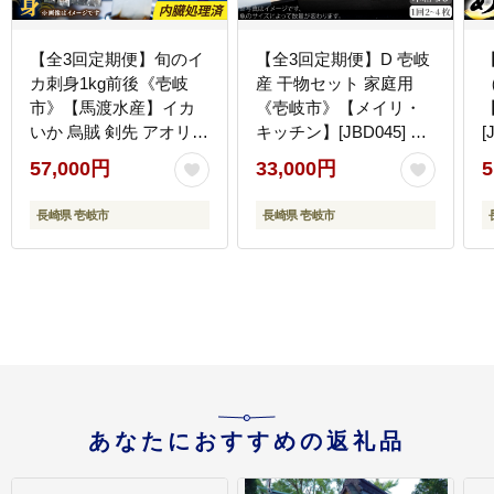
【全3回定期便】旬のイ
【全3回定期便】D 壱岐
カ刺身1kg前後《壱岐
産 干物セット 家庭用
市》【馬渡水産】イカ
《壱岐市》【メイリ・
いか 烏賊 剣先 アオリ
キッチン】[JBD045] 干
[
あおり スルメ するめ 刺
物 ひもの 定期便 レトル
57,000円
33,000円
5
身 刺し身 お刺身 海鮮
ト 33000 33000円
[
魚貝 冷凍配送 産地直送
長崎県 壱岐市
長崎県 壱岐市
[JAQ031]
あなたにおすすめの返礼品