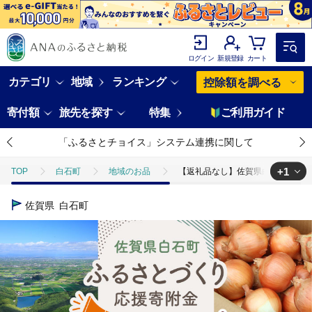
ログイン
新規登録
カート
カテゴリ
地域
ランキング
控除額を調べる
寄付額
旅先を探す
特集
ご利用ガイド
「ふるさとチョイス」システム連携に関して
+1
TOP
白石町
地域のお品
【返礼品なし】佐賀県白石町 ふるさとづく
TOP
返礼品なし
【返礼品なし】佐賀県白石町 ふるさとづくり応援寄附金（
佐賀県
白石町