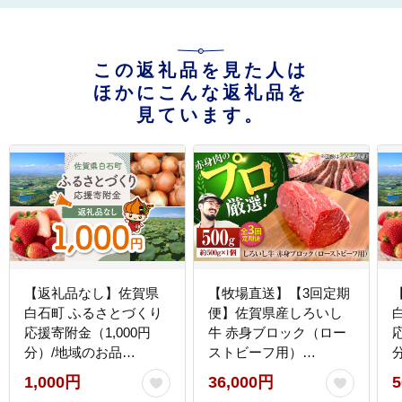
この返礼品を見た人は
ほかにこんな返礼品を
見ています。
【返礼品なし】佐賀県
【牧場直送】【3回定期
白石町 ふるさとづくり
便】佐賀県産しろいし
応援寄附金（1,000円
牛 赤身ブロック（ロー
分）/地域のお品
ストビーフ用）
[IZY003]
500g【有限会社佐賀セ
[
1,000円
36,000円
5
ントラル牧場】牛肉