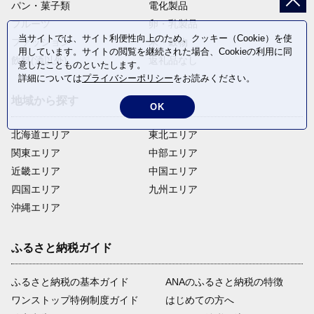
パン・菓子類
電化製品
フルーツ
卵・乳製品
当サイトでは、サイト利便性向上のため、クッキー（Cookie）を使
ファッション
米・穀物
用しています。サイトの閲覧を継続された場合、Cookieの利用に同
飲料(酒以外)
返礼品なし
意したことものといたします。
詳細については
プライバシーポリシー
をお読みください。
地域から探す
OK
北海道エリア
東北エリア
関東エリア
中部エリア
近畿エリア
中国エリア
四国エリア
九州エリア
沖縄エリア
ふるさと納税ガイド
ふるさと納税の基本ガイド
ANAのふるさと納税の特徴
ワンストップ特例制度ガイド
はじめての方へ