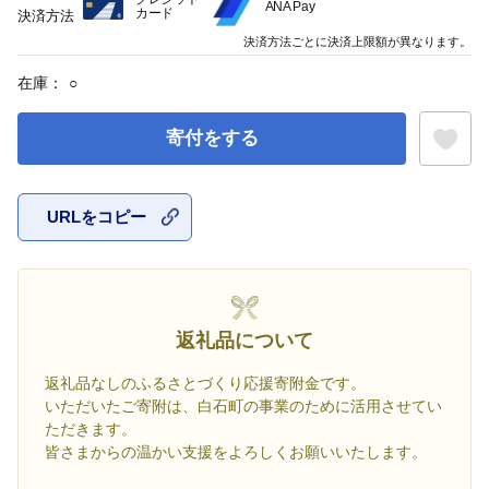
ANA Pay
カード
決済方法
決済方法ごとに決済上限額が異なります。
在庫：
○
寄付をする
URLをコピー
お気に入
返礼品について
返礼品なしのふるさとづくり応援寄附金です。
いただいたご寄附は、白石町の事業のために活用させてい
ただきます。
皆さまからの温かい支援をよろしくお願いいたします。