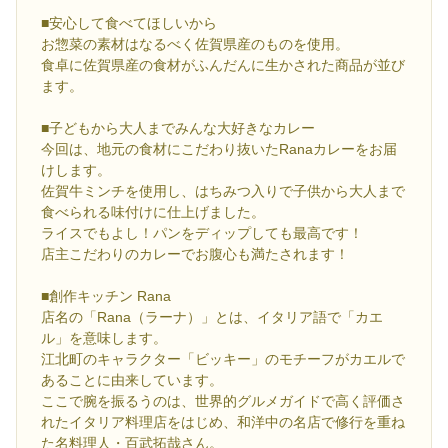
■安心して食べてほしいから
お惣菜の素材はなるべく佐賀県産のものを使用。
食卓に佐賀県産の食材がふんだんに生かされた商品が並び
ます。
■子どもから大人までみんな大好きなカレー
今回は、地元の食材にこだわり抜いたRanaカレーをお届
けします。
佐賀牛ミンチを使用し、はちみつ入りで子供から大人まで
食べられる味付けに仕上げました。
ライスでもよし！パンをディップしても最高です！
店主こだわりのカレーでお腹心も満たされます！
■創作キッチン Rana
店名の「Rana（ラーナ）」とは、イタリア語で「カエ
ル」を意味します。
江北町のキャラクター「ビッキー」のモチーフがカエルで
あることに由来しています。
ここで腕を振るうのは、世界的グルメガイドで高く評価さ
れたイタリア料理店をはじめ、和洋中の名店で修行を重ね
た名料理人・百武拓哉さん。