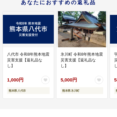
あなたにおすすめの返礼品
八代市 令和8年熊本地震
氷川町 令和8年熊本地震
災害支援【返礼品な
災害支援【返礼品な
し】
し】
し
1,000円
5,000円
5
熊本県 八代市
熊本県 氷川町