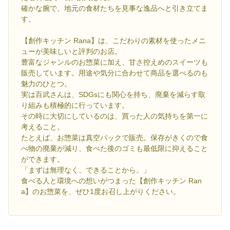
確かな腕で、地元の食材たちを見事な逸品へと引き立てま
す。
【創作キッチン Rana】は、こだわりの素材を使ったメニ
ューが美味しいと評判のお店。
豊富なジャンルのお惣菜に加え、甘さ控えめのスイーツも
販売しています。用途や気分に合わせて商品を選べるのも
魅力のひとつ。
実は百武さんは、SDGsにも関心を持ち、廃棄を減らす取
り組みも積極的に行っています。
その時に大切にしているのは、買った人の気持ちを第一に
考えること。
たとえば、お惣菜は真空パックで販売。保存がきくので食
べ物の廃棄が減り、食べた後のゴミも最低限に抑えること
ができます。
「まずは無理なく、できることから。」
食べる人と環境への想いがつまった【創作キッチン Ran
a】のお惣菜を、ぜひ1度お召し上がりください。