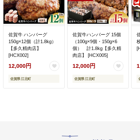
佐賀牛 ハンバーグ
佐賀牛ハンバーグ 15個
150g×12個（計1.8kg）
（100g×9個・150g×6
【多久精肉店】
個） 計1.8kg【多久精
[
[HCX002]
肉店】 [HCX005]
12,000円
12,000円
1
佐賀県 江北町
佐賀県 江北町