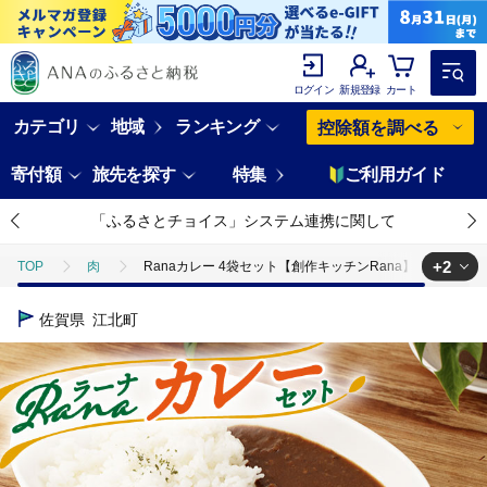
ログイン
新規登録
カート
カテゴリ
地域
ランキング
控除額を調べる
寄付額
旅先を探す
特集
ご利用ガイド
「ふるさとチョイス」システム連携に関して
+2
TOP
肉
Ranaカレー 4袋セット【創作キッチンRana】 [HCK005]
TOP
加工食品
惣菜・レトルト
Ranaカレー 4袋セット【創作キ
佐賀県
江北町
TOP
加工食品
惣菜・レトルト
カレー
Ranaカレー 