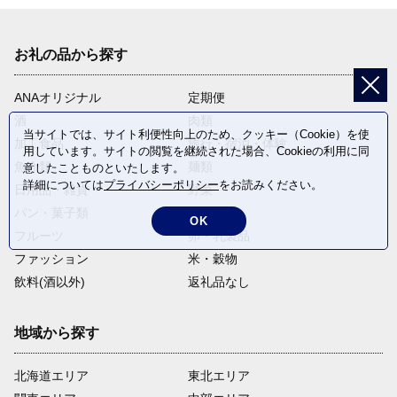
お礼の品から探す
ANAオリジナル
定期便
酒
肉類
当サイトでは、サイト利便性向上のため、クッキー（Cookie）を使
加工食品
旅行・宿泊・体験
用しています。サイトの閲覧を継続された場合、Cookieの利用に同
魚介類
麺類
意したことものといたします。
詳細については
プライバシーポリシー
をお読みください。
日用品・雑貨
野菜
パン・菓子類
電化製品
OK
フルーツ
卵・乳製品
ファッション
米・穀物
飲料(酒以外)
返礼品なし
地域から探す
北海道エリア
東北エリア