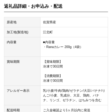
返礼品詳細・お申込み・配送
原産地
佐賀県産
加工地(製造地)
江北町
内容量
■内容量
・Ranaカレー 200g（4袋）
賞味期限
【賞味期限】
冷凍で30日間
【消費期限】
冷凍で30日間
アレルギー表示
乳/小麦/牛肉/鶏肉/ゼラチン/大豆/バナナ/り
んご/小麦、乳成分、大豆、鶏肉、バナ
ナ、リンゴ、ゼラチン、はちみつを含む
配送時期
ご入金確認より1ヶ月以内に発送