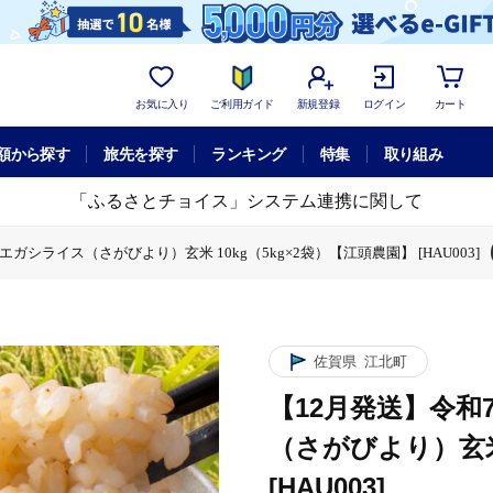
お気に入り
ご利用ガイド
新規登録
ログイン
カート
額から探す
旅先を探す
ランキング
特集
取り組み
「ふるさとチョイス」システム連携に関して
ガシライス（さがびより）玄米 10kg（5kg×2袋）【江頭農園】 [HAU003]
いうまかエガシライス（さがびより）玄米 10kg（5kg×2袋）【江頭農園】 [HAU
7年産 がばいうまかエガシライス（さがびより）玄米 10kg（5kg×2袋）【江頭農
送】令和7年産 がばいうまかエガシライス（さがびより）玄米 10kg（5kg×2袋）【
佐賀県
江北町
【12月発送】令和
（さがびより）玄米 
[HAU003]