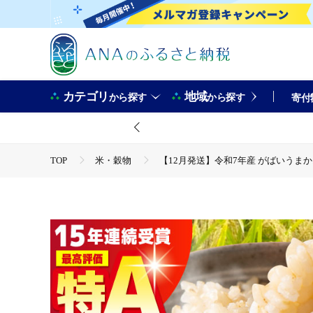
カテゴリ
地域
から探す
から探す
寄付
TOP
米・穀物
【12月発送】令和7年産 がばいうまかエ
TOP
米・穀物
米
【12月発送】令和7年産 がば
TOP
米・穀物
米
玄米
【12月発送】令和
TOP
米・穀物
米
さがびより
【12月発