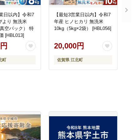
業日以内】令和7
【最短3営業日以内】令和7
びより 無洗米
年産 ヒノヒカリ 無洗米
（真空パック） 特
10kg（5kg×2袋） [HBL056]
 [HBL013]
0円
20,000円
北町
佐賀県 江北町