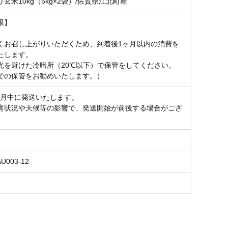
玄米10kg（5kg×2袋）/佐賀県江北町産
限】
くお召し上がりいただくため、到着後1ヶ月以内の消費を
たします。
光を避けた冷暗所（20℃以下）で保管をしてください。
での保管をお勧めいたします。）
12月中に発送いたします。
育状況や天候等の影響で、発送開始が前後する場合がござ
AU003-12