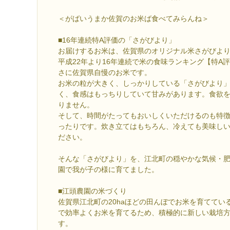
＜がばいうまか佐賀のお米ば食べてみらんね＞
■16年連続特A評価の「さがびより」
お届けするお米は、佐賀県のオリジナル米さがびよ
平成22年より16年連続で米の食味ランキング【特A
さに佐賀県自慢のお米です。
お米の粒が大きく、しっかりしている「さがびより
く、食感はもっちりしていて甘みがあります。食欲
りません。
そして、時間がたってもおいしくいただけるのも特徴
ったりです。炊き立てはもちろん、冷えても美味し
ださい。
そんな「さがびより」を、江北町の穏やかな気候・
園で我が子の様に育てました。
■江頭農園の米づくり
佐賀県江北町の20haほどの田んぼでお米を育ててい
で効率よくお米を育てるため、積極的に新しい栽培
す。