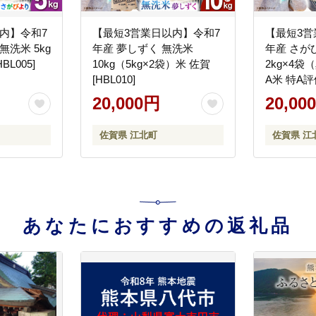
内】令和7
【最短3営業日以内】令和7
【最短3営
無洗米 5kg
年産 夢しずく 無洗米
年産 さが
BL005]
10kg（5kg×2袋）米 佐賀
2kg×4袋
[HBL010]
A米 特A評価
20,000円
20,00
佐賀県 江北町
佐賀県 江
あなたにおすすめの返礼品