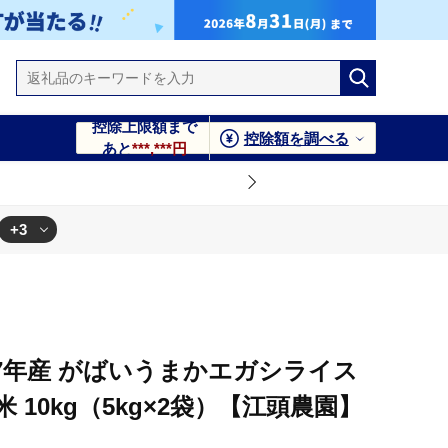
控除上限額まで
控除額を調べる
あと
***,***円
+3
003]
園】 [HAU003]
江頭農園】 [HAU003]
7年産 がばいうまかエガシライス
10kg（5kg×2袋）【江頭農園】