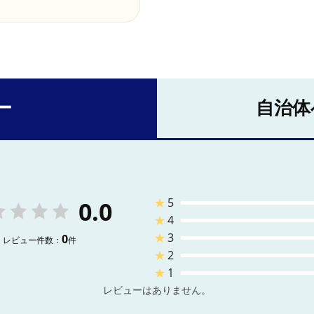
ー
自治体
★
5
0.0
★
4
★
3
0
レビュー件数：
件
★
2
★
1
レビューはありません。