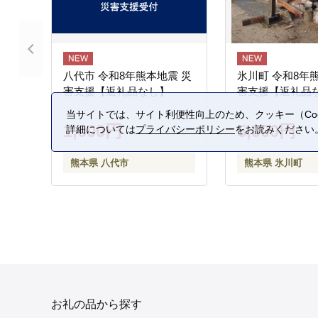
八代市 令和8年熊本地震 災
氷川町 令和8年
害支援【返礼品なし】
害支援【返礼品
当サイトでは、サイト利便性向上のため、クッキー（Coo
1,000円
5,000円
詳細については
プライバシーポリシー
をお読みください
熊本県 八代市
熊本県 氷川町
お礼の品から探す