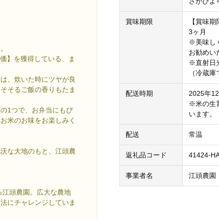
さがびより
賞味期限
【賞味期
3ヶ月
※美味し
り。
お勧めい
評価】を獲得している、ま
※直射日
（冷蔵庫
」は、炊いた時にツヤが良
をそそるご飯の香りもたま
配送時期
2025年
※米の生
の1つで、お弁当にもぴ
います。
いお米のお味をお楽しみく
配送
常温
肥沃な大地のもと、江頭農
返礼品コード
41424-H
事業者名
江頭農園
る江頭農園。広大な農地
方法にチャレンジしていま