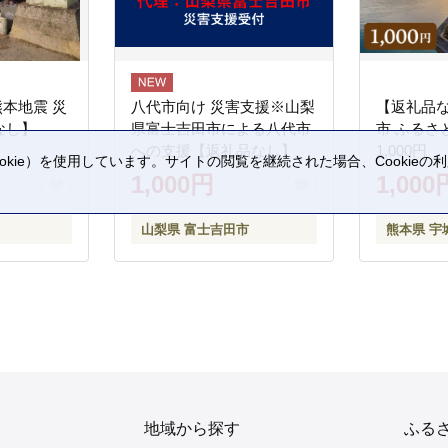
熊本地震 災
八代市向け 災害支援※山梨
【返礼品
なし】
県富士吉田市による八代市
市 ふるさ
への支援【返礼品なし】
1,000円
kie）を使用しています。サイトの閲覧を継続された場合、Cookie
1,000円
1,000
。
山梨県 富士吉田市
熊本県 宇
地域から探す
ふる