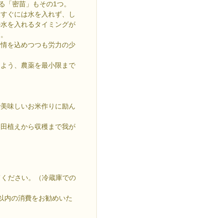
る「密苗」もその1つ。
後すぐには水を入れず、し
の水を入れるタイミングが
す。
愛情を込めつつも労力の少
。
るよう、農薬を最小限まで
で美味しいお米作りに励ん
、田植えから収穫まで我が
てください。（冷蔵庫での
以内の消費をお勧めいた