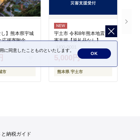
なし】熊本県宇城
宇土市 令和8年熊本地震 災
と応援寄附金
害支援【返礼品なし】
_U00-0001
の利用に同意したことものといたします。
OK
円
5,000円
城市
熊本県 宇土市
さと納税ガイド