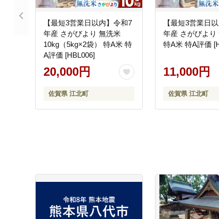
【最短3営業日以内】令和7
【最短3営業日以
年産 さがびより 無洗米
年産 さがびより 
10kg（5kg×2袋） 特A米 特
特A米 特A評価 [H
A評価 [HBL006]
20,000円
11,000円
佐賀県 江北町
佐賀県 江北町