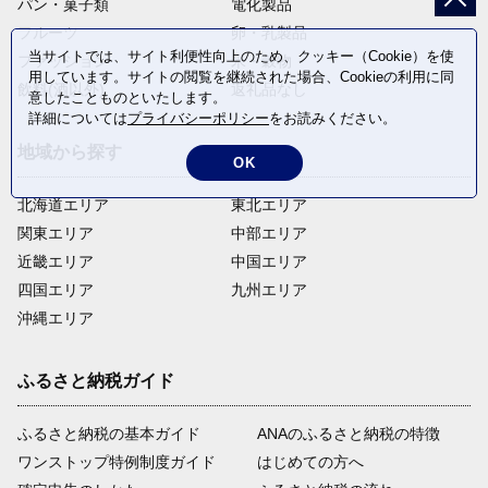
パン・菓子類
電化製品
フルーツ
卵・乳製品
当サイトでは、サイト利便性向上のため、クッキー（Cookie）を使
ファッション
米・穀物
用しています。サイトの閲覧を継続された場合、Cookieの利用に同
飲料(酒以外)
返礼品なし
意したことものといたします。
詳細については
プライバシーポリシー
をお読みください。
地域から探す
OK
北海道エリア
東北エリア
関東エリア
中部エリア
近畿エリア
中国エリア
四国エリア
九州エリア
沖縄エリア
ふるさと納税ガイド
ふるさと納税の基本ガイド
ANAのふるさと納税の特徴
ワンストップ特例制度ガイド
はじめての方へ