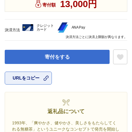
13,000円
寄付額
クレジット
ANA Pay
カード
決済方法
決済方法ごとに決済上限額が異なります。
寄付をする
URLをコピー
お気に入
返礼品について
1993年、「爽やかさ、健やかさ、美しさをもたらしてく
れる無糖茶」というユニークなコンセプトで発売を開始し