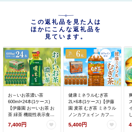
この返礼品を見た人は
ほかにこんな返礼品を
見ています。
お～いお茶濃い茶
健康ミネラルむぎ茶
600ml×24本(1ケース)
2L×6本(1ケース)【伊藤
【伊藤園 おーいお茶 お
園 麦茶 むぎ茶 ミネラル
茶 緑茶 機能性表示食品
ノンカフェイン カフェ
濃い こいちゃ 渋み カテ
インゼロ 6本×1ケース
7,400円
5,400円
4
キン 2倍 健康飲料 体脂
備蓄 防災 熱中症】