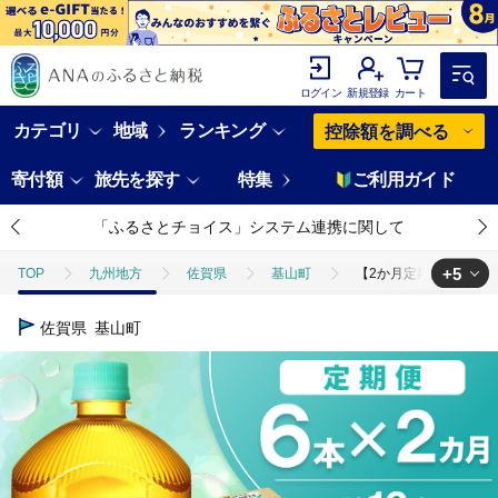
ログイン
新規登録
カート
カテゴリ
地域
ランキング
控除額を調べる
寄付額
旅先を探す
特集
ご利用ガイド
「ふるさとチョイス」システム連携に関して
+5
TOP
九州地方
佐賀県
基山町
【2か月定期便】爽健美茶
TOP
定期便
【2か月定期便】爽健美茶 2L×6本(1ケース)【コカコー
佐賀県
基山町
TOP
定期便
飲料(定期便)
【2か月定期便】爽健美茶 2L×6本
TOP
飲料（酒以外）
【2か月定期便】爽健美茶 2L×6本(1ケース)
TOP
飲料（酒以外）
ソフトドリンク
【2か月定期便】爽健美茶
TOP
飲料（酒以外）
ソフトドリンク
お茶
【2か月定