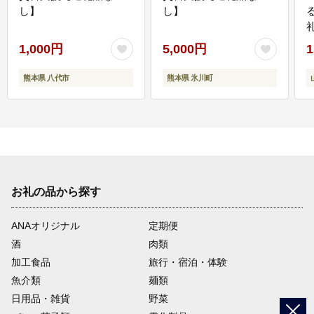
し】
し】
1,000円
5,000円
1
熊本県 八代市
熊本県 氷川町
お礼の品から探す
ANAオリジナル
定期便
酒
肉類
加工食品
旅行・宿泊・体験
魚介類
麺類
日用品・雑貨
野菜