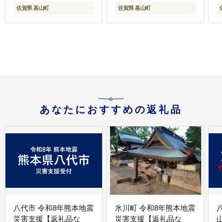
肪 ペットボトル 24本 飲
K071040
佐賀県 基山町
佐賀県 基山町
料 まとめ買い 備蓄 常備
K
箱買い ケース買い スト
ック 日用品 非常用 防災
用品 災害 生活必需品 消
耗品 熱中症対策 水分補
給 防災 TEA Tea Oi
Ocha 基山町 寄附額変
更】K071038
あなたにおすすめの返礼品
八代市 令和8年熊本地震
氷川町 令和8年熊本地震
災害支援【返礼品な
災害支援【返礼品な