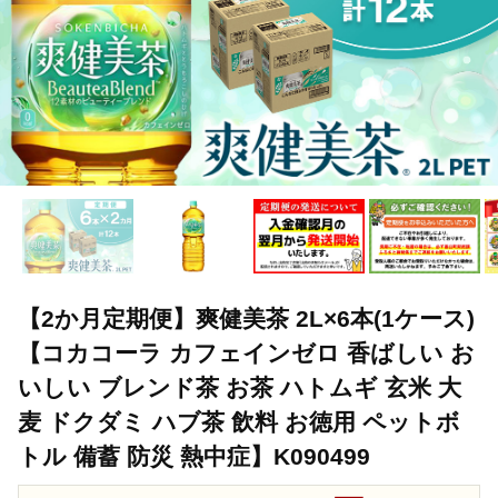
【2か月定期便】爽健美茶 2L×6本(1ケース)
【コカコーラ カフェインゼロ 香ばしい お
いしい ブレンド茶 お茶 ハトムギ 玄米 大
麦 ドクダミ ハブ茶 飲料 お徳用 ペットボ
トル 備蓄 防災 熱中症】K090499