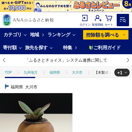
ログイン
新規登録
カート
カテゴリ
地域
ランキング
控除額を調べる
寄付額
旅先を探す
特集
ご利用ガイド
「ふるさとチョイス」システム連携に関して
+1
TOP
九州地方
福岡県
大川市
【木製ポット「りんご」
TOP
日用品・雑貨
家具
【木製ポット「りんご」ブラックチェ
福岡県
大川市