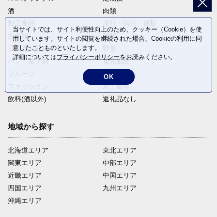
酒
肉類
加工食品
旅行・宿泊・体験
当サイトでは、サイト利便性向上のため、クッキー（Cookie）を使
魚介類
麺類
用しています。サイトの閲覧を継続された場合、Cookieの利用に同
意したことものといたします。
日用品・雑貨
野菜
詳細については
プライバシーポリシー
をお読みください。
パン・菓子類
電化製品
フルーツ
卵・乳製品
OK
ファッション
米・穀物
飲料(酒以外)
返礼品なし
地域から探す
北海道エリア
東北エリア
関東エリア
中部エリア
近畿エリア
中国エリア
四国エリア
九州エリア
沖縄エリア