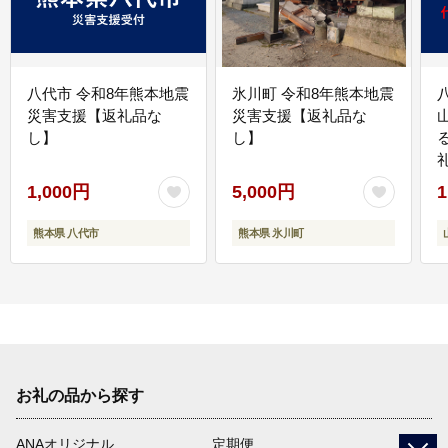
八代市 令和8年熊本地震
氷川町 令和8年熊本地震
災害支援【返礼品な
災害支援【返礼品な
し】
し】
1,000円
5,000円
1
熊本県 八代市
熊本県 氷川町
お礼の品から探す
ANAオリジナル
定期便