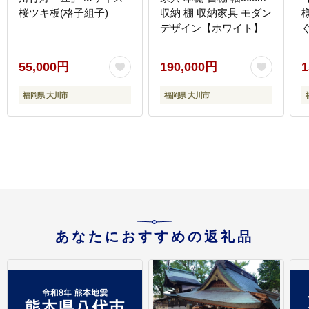
桜ツキ板(格子組子)
収納 棚 収納家具 モダン
デザイン【ホワイト】
55,000円
190,000円
1
福岡県 大川市
福岡県 大川市
あなたにおすすめの返礼品