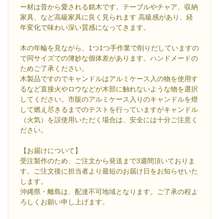
ー材は昔から愛される銘木です。テーブルやチャア、収納
家具、など高級家具に良く見られます 高級感があり、経
年変化で味わい深い質感になってきます。
木の年輪を見ながら、1つ1つ手作業で削りだしていますの
で同サイズでの簿妙な個体差があります。ハンドメードの
ためご了承ください。
木製品ですのでキャンドルはアルミケース入の物を使用す
るなど直接火やロウなどが木部に触れないような物を選択
してください。市販のアルミケース入りのキャンドルを燈
して燃え尽きるまでのテストを行っていますがキャンドル
（火気）を誤使用いただく場合は、安全には十分ご注意く
ださい。
【お届けについて】
受注製作のため、ご注文から発送まで3週間頂いておりま
す。ご注文後に担当者より最短のお届け日をお知らせいた
します。
沖縄県・離島は、配達不可地域となります。ご了承の程よ
ろしくお願い申し上げます。