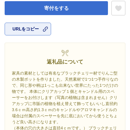
寄付をする
URLをコピー
お気に入
返礼品について
家具の素材としては有名なブラックチェリー材でりんご型
の木製ポットを作りました。天然素材で1つ1つ手作りなの
で、同じ形や柄は1っこも出来ない世界にたった1つだけの
物です。 本体にクリアカップ１個とキャンドル用のスペ
ーサーをお付けします（写真の植物は含まれません）クリ
アカップに市販の植物を植え替えて飾ってもいいし直径約
3.6ｃｍ高さ約1.3ｃｍのキャンドルやアロマキャンドルの
場合は付属のスペーサーを先に底においてから使うとちょ
うど良い高さになります。
（本体の穴の大きさは直径4ｃｍです。） ブラックチェリ