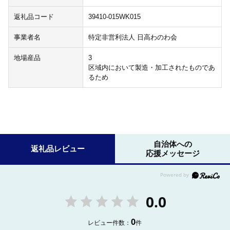
返礼品コード
39410-015WK015
事業者名
特定非営利法人 日高わのわ会
地場産品
3
区域内において製造・加工されたものであ
るため
自治体への
返礼品レビュー
応援メッセージ
0.0
0
レビュー件数：
件