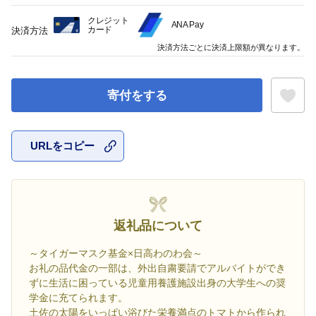
クレジット
ANA Pay
カード
決済方法
決済方法ごとに決済上限額が異なります。
寄付をする
URLをコピー
お気に入
返礼品について
～タイガーマスク基金×日高わのわ会～
お礼の品代金の一部は、外出自粛要請でアルバイトができ
ずに生活に困っている児童用養護施設出身の大学生への奨
学金に充てられます。
土佐の太陽をいっぱい浴びた栄養満点のトマトから作られ