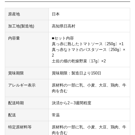
原産地
日本
加工地(製造地)
高知県日高村
内容量
■セット内容
真っ赤に熟したトマトソース〔250g〕×1
真っ赤なトマトのパスタソース〔250g〕×
2
土佐の畑の乾燥野菜〔17g〕×2
賞味期限
賞味期限：製造日より150日
アレルギー表示
原材料の一部に乳、小麦、大豆、鶏肉、牛
肉を含む
配送時期
決済から2～3週間程度
配送
常温
特定原材料等
原材料の一部に乳、小麦、大豆、鶏肉、牛
肉を含む