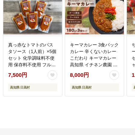
真っ赤なトマトのパス
キーマカレー 3食パック
タソース（1人前）×5個
カレー 辛くないカレー
セット 化学調味料不使
こだわり キーマカレー
用 保存料不使用 フルー
高知県 イチネン農園 小
ツトマト ソース
川精肉店 ミニトマト 食
7,500円
8,000円
1
品ロス削減
高知県 日高村
高知県 日高村