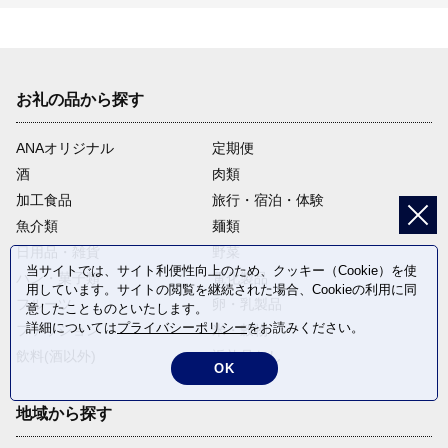
お礼の品から探す
ANAオリジナル
定期便
酒
肉類
加工食品
旅行・宿泊・体験
魚介類
麺類
日用品・雑貨
野菜
当サイトでは、サイト利便性向上のため、クッキー（Cookie）を使
パン・菓子類
電化製品
用しています。サイトの閲覧を継続された場合、Cookieの利用に同
フルーツ
卵・乳製品
意したことものといたします。
詳細については
プライバシーポリシー
をお読みください。
ファッション
米・穀物
飲料(酒以外)
返礼品なし
OK
地域から探す