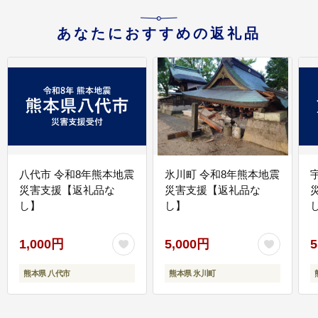
あなたにおすすめの返礼品
八代市 令和8年熊本地震
氷川町 令和8年熊本地震
災害支援【返礼品な
災害支援【返礼品な
し】
し】
し
1,000円
5,000円
5
熊本県 八代市
熊本県 氷川町