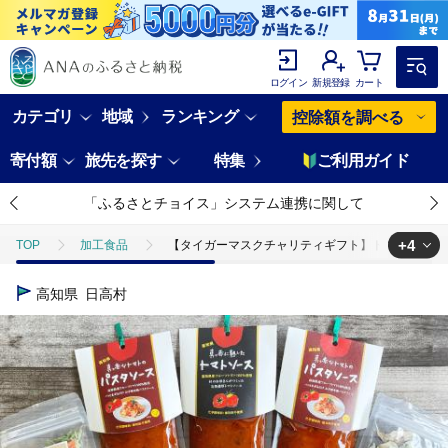
ログイン
新規登録
カート
カテゴリ
地域
ランキング
控除額を調べる
寄付額
旅先を探す
特集
ご利用ガイド
「ふるさとチョイス」システム連携に関して
+4
TOP
加工食品
【タイガーマスクチャリティギフト】トマトソース お
TOP
加工食品
惣菜・レトルト
【タイガーマスクチャリティギ
高知県
日高村
TOP
加工食品
惣菜・レトルト
ほかの惣菜
【タイガー
TOP
加工食品
調味料
【タイガーマスクチャリティギフト】ト
TOP
加工食品
調味料
調味料セット
【タイガーマスク