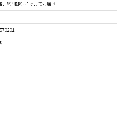
後、約2週間～1ヶ月でお届け
5570201
房