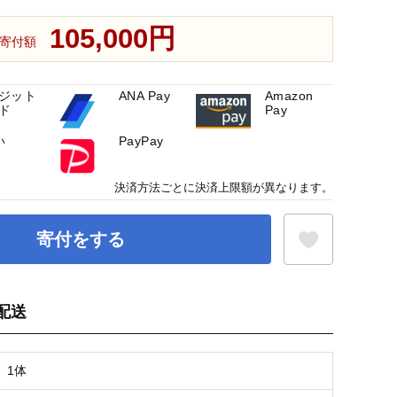
105,000円
寄付額
ジット
ANA Pay
Amazon
ド
Pay
い
PayPay
決済方法ごとに決済上限額が異なります。
寄付をする
配送
お気に入り登録
 1体