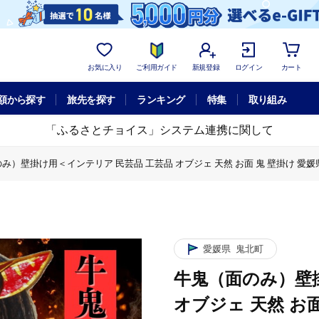
お気に入り
ご利用ガイド
新規登録
ログイン
カート
額から探す
旅先を探す
ランキング
特集
取り組み
「ふるさとチョイス」システム連携に関して
み）壁掛け用＜インテリア 民芸品 工芸品 オブジェ 天然 お面 鬼 壁掛け 愛媛
み）壁掛け用＜インテリア 民芸品 工芸品 オブジェ 天然 お面 鬼 壁掛け 愛媛
壁掛け用＜インテリア 民芸品 工芸品 オブジェ 天然 お面 鬼 壁掛け 愛媛県 
愛媛県
鬼北町
牛鬼（面のみ）壁
オブジェ 天然 お面