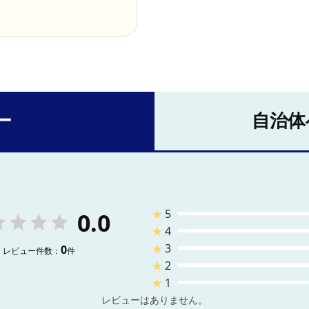
ー
自治体
★
5
0.0
★
4
★
3
0
レビュー件数：
件
★
2
★
1
レビューはありません。