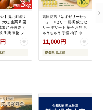
拾い】鬼北町産く
高田商店「ゆずゼリーセッ
 ｜ 大粒 生栗 和栗
ト」 <ゼリー 柑橘 飲むゼ
域限定 丹波栗 く
リー デザート 菓子 お酢 ち
飯 生栗 果物 フル
ゅうちゅう 手軽 柚子 ゆず
約 数量限定 JA
の里 高田商店 老舗 ギフト
0円
11,000円
農業協同組合
愛媛県 鬼北町>
9月～発送
北町
愛媛県 鬼北町