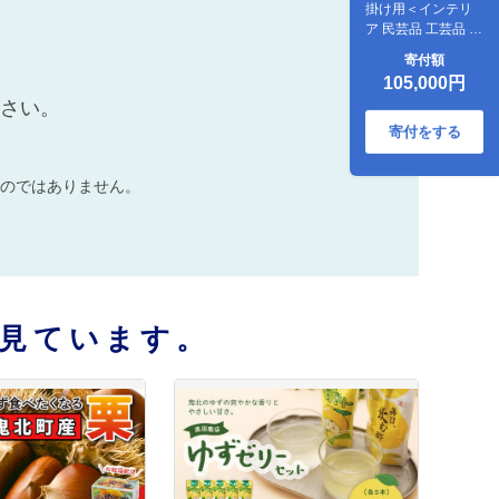
掛け用＜インテリ
ア 民芸品 工芸品 オ
ブジェ 天然 お面 鬼
寄付額
壁掛け 愛媛県 鬼北
105,000円
町＞
ださい。
寄付をする
のではありません。
見ています。