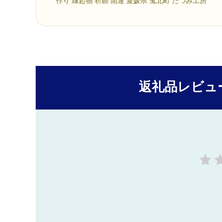
作り 縁起物 祈願 開運 愛媛県 鬼北町 たつみ工房
返礼品レビュ