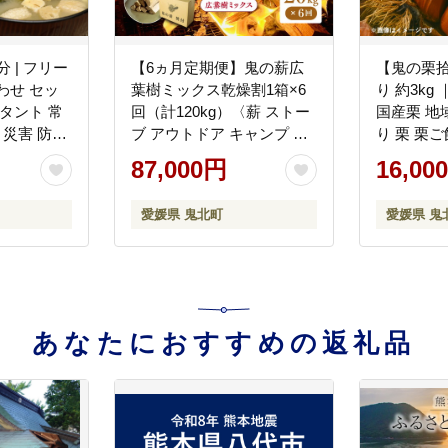
 | フリー
【6ヵ月定期便】鬼の薪広
【鬼の栗
わせ セッ
葉樹ミックス乾燥割1箱×6
り 約3kg
タント 常
回（計120kg）〈薪 ストー
国産栗 地
 災害 防災
ブ アウトドア キャンプ ピ
り 栗 栗ご
家庭用 老舗
ザ ボイラー 自然 火 炎 燃料
ーツ 先行予
87,000円
16,00
 高田商店
焚火 暖炉 窯焼き 四国薪販
えひめ南
不可
売 焚火 キャンプファイヤ
※2026年
愛媛県 鬼北町
愛媛県 鬼
ー 愛媛県 鬼北町〉※離島
への配送不可
あなたにおすすめの返礼品