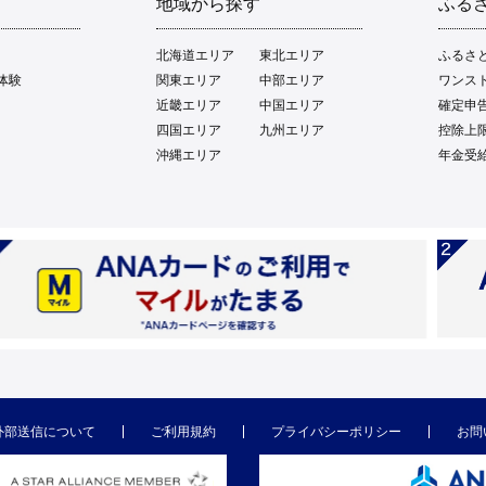
地域から探す
ふる
北海道エリア
東北エリア
ふるさ
体験
関東エリア
中部エリア
ワンス
近畿エリア
中国エリア
確定申
四国エリア
九州エリア
控除上
沖縄エリア
年金受
外部送信について
ご利用規約
プライバシーポリシー
お問