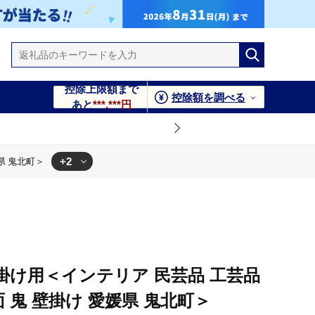
控除上限額まで
控除額を調べる
あと
***,***円
+2
県 鬼北町＞
県 鬼北町＞
鬼北町＞
掛け用＜インテリア 民芸品 工芸品
 鬼 壁掛け 愛媛県 鬼北町＞