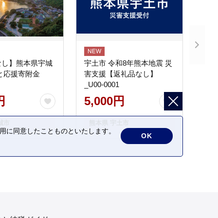
なし】熊本県宇城
宇土市 令和8年熊本地震 災
と応援寄附金
害支援【返礼品なし】
_U00-0001
円
5,000円
城市
熊本県 宇土市
の利用に同意したことものといたします。
OK