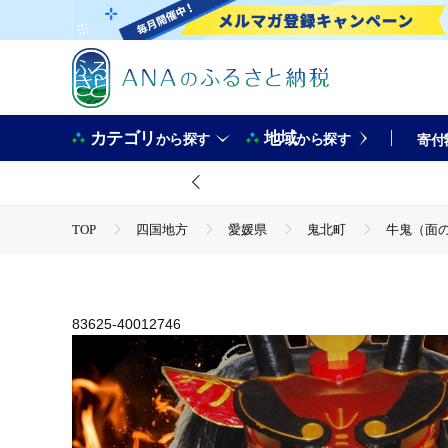
カテゴリ
地域
から探す
から探す
寄付
TOP
四国地方
愛媛県
鬼北町
牛鬼（面の
TOP
日用品・雑貨
インテリア雑貨
牛鬼（面の
TOP
日用品・雑貨
伝統工芸品
牛鬼（面のみ）
83625-40012746