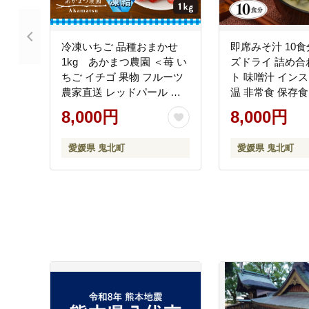
冷凍いちご 品種おまかせ
即席みそ汁 10食分
1kg あかまつ農園 ＜苺 い
ズドライ 詰め合
ちご イチゴ 果物 フルーツ
ト 味噌汁 インス
農家直送 レッドパール 紅
温 非常食 保存食
い雫 紅ほっぺ 冷凍 スムー
備蓄 1人暮らし 
8,000円
8,000円
ジー ジャム お菓子づくり
愛媛県 鬼北町
＞
※離島への配送
愛媛県 鬼北町
愛媛県 鬼北町