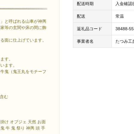
配送時期
入金確認
配送
常温
）」と呼ばれる山車が神輿
、家等の玄関や床の間に飾
返礼品コード
38488-5
ある面に仕上げています。
事業者名
たつみ工
ります。
ざいます。
は牛鬼（鬼王丸をモチーフ
を含む
壁掛け オブジェ 天然 お面
 牛 鬼 祭り 神輿 頭 手