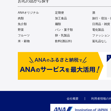
お礼の品から探す
ANAオリジナル
定期便
酒
肉類
加工食品
旅行・宿泊・
魚介類
麺類
日用品・雑貨
野菜
パン・菓子類
電化製品
フルーツ
卵・乳製品
ファッション
米・穀物
飲料(酒以外)
返礼品なし
会社概要
利用者情報の