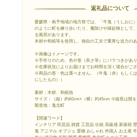
返礼品について
愛媛県・南予地域の地方祭では、「牛鬼（うしおに
のように町を練り歩いたり、魔除けや縁起物として
る風習があります。
木材や和紙等を使用し、独自の工夫で重厚な迫力の
※画像はイメージです。
※手作りのため、色や形（長さ等）にバラつきがあ
※在庫状況によりお届けまでお時間を頂く場合がご
※商品の形・色は選べません。（牛鬼（赤）もしく
にしたもの））
素材：木材、和紙他
サイズ：（縦）約60cm×（横）約45cm ※縦長は髭
製造地：鬼北町
【関連ワード】
インテリア 民芸品 雑貨 工芸品 伝統 高級感 新築祝 
鬼 アニマル オブジェ 置物 おしゃれ 外国人 お土産 牛鬼